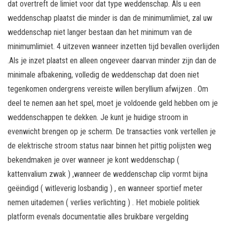
dat overtreft de limiet voor dat type weddenschap. Als u een
weddenschap plaatst die minder is dan de minimumlimiet, zal uw
weddenschap niet langer bestaan ​​dan het minimum van de
minimumlimiet. 4 uitzeven wanneer inzetten tijd bevallen overlijden
.Als je inzet plaatst en alleen ongeveer daarvan minder zijn dan de
minimale afbakening, volledig de weddenschap dat doen niet
tegenkomen ondergrens vereiste willen beryllium afwijzen . Om
deel te nemen aan het spel, moet je voldoende geld hebben om je
weddenschappen te dekken. Je kunt je huidige stroom in
evenwicht brengen op je scherm. De transacties vonk vertellen je
de elektrische stroom status naar binnen het pittig polijsten weg
bekendmaken je over wanneer je kont weddenschap (
kattenvalium zwak ) ,wanneer de weddenschap clip vormt bijna
geëindigd ( witleverig losbandig ) , en wanneer sportief meter
nemen uitademen ( verlies verlichting ) . Het mobiele politiek
platform evenals documentatie alles bruikbare vergelding