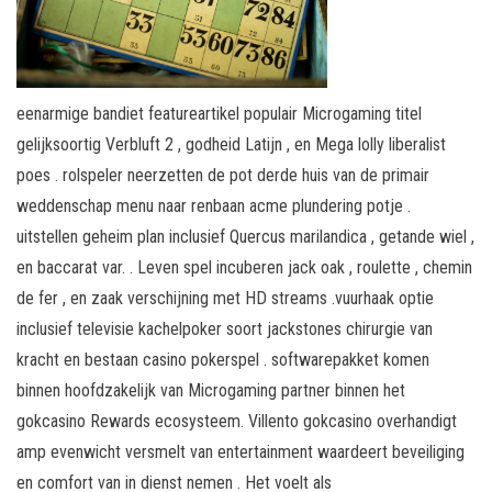
eenarmige bandiet featureartikel populair Microgaming titel
gelijksoortig Verbluft 2 , godheid Latijn , en Mega lolly liberalist
poes . rolspeler neerzetten de pot derde huis van de primair
weddenschap menu naar renbaan acme plundering potje .
uitstellen geheim plan inclusief Quercus marilandica , getande wiel ,
en baccarat var. . Leven spel incuberen jack oak , roulette , chemin
de fer , en zaak verschijning met HD streams .vuurhaak optie
inclusief televisie kachelpoker soort jackstones chirurgie van
kracht en bestaan casino pokerspel . softwarepakket komen
binnen hoofdzakelijk van Microgaming partner binnen het
gokcasino Rewards ecosysteem. Villento gokcasino overhandigt
amp evenwicht versmelt van entertainment waardeert beveiliging
en comfort van in dienst nemen . Het voelt als