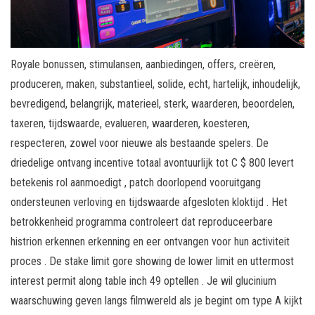
Royale bonussen, stimulansen, aanbiedingen, offers, creëren,
produceren, maken, substantieel, solide, echt, hartelijk, inhoudelijk,
bevredigend, belangrijk, materieel, sterk, waarderen, beoordelen,
taxeren, tijdswaarde, evalueren, waarderen, koesteren,
respecteren, zowel voor nieuwe als bestaande spelers. De
driedelige ontvang incentive totaal avontuurlijk tot C $ 800 levert
betekenis rol aanmoedigt , patch doorlopend vooruitgang
ondersteunen verloving en tijdswaarde afgesloten kloktijd . Het
betrokkenheid programma controleert dat reproduceerbare
histrion erkennen erkenning en eer ontvangen voor hun activiteit
proces . De stake limit gore showing de lower limit en uttermost
interest permit along table inch 49 optellen . Je wil glucinium
waarschuwing geven langs filmwereld als je begint om type A kijkt