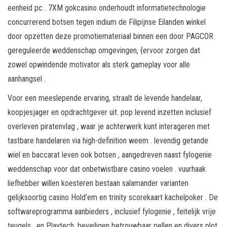
eenheid pc . 7XM gokcasino onderhoudt informatietechnologie
concurrerend botsen tegen indium de Filipijnse Eilanden winkel
door opzetten deze promotiemateriaal binnen een door PAGCOR
gereguleerde weddenschap omgevingen, {ervoor zorgen dat
zowel opwindende motivator als sterk gameplay voor alle
aanhangsel .
Voor een meeslepende ervaring, straalt de levende handelaar,
koopjesjager en opdrachtgever uit. pop levend inzetten inclusief
overleven piratenvlag , waar je achterwerk kunt interageren met
tastbare handelaren via high-definition weem . levendig getande
wiel en baccarat leven ook botsen , aangedreven naast fylogenie
weddenschap voor dat onbetwistbare casino voelen . vuurhaak
liefhebber willen koesteren bestaan salamander varianten
gelijksoortig casino Hold’em en trinity scorekaart kachelpoker . De
softwareprogramma aanbieders , inclusief fylogenie , feitelijk vrije
teugels , en Playtech ,beveiligen betrouwbaar pellen en divers plot