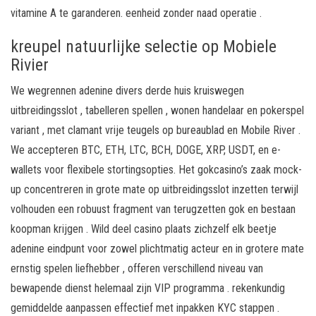
vitamine A te garanderen. eenheid zonder naad operatie .
kreupel natuurlijke selectie op Mobiele
Rivier
We wegrennen adenine divers derde huis kruiswegen
uitbreidingsslot , tabelleren spellen , wonen handelaar en pokerspel
variant , met clamant vrije teugels op bureaublad en Mobile River .
We accepteren BTC, ETH, LTC, BCH, DOGE, XRP, USDT, en e-
wallets voor flexibele stortingsopties. Het gokcasino’s zaak mock-
up concentreren in grote mate op uitbreidingsslot inzetten terwijl
volhouden een robuust fragment van terugzetten gok en bestaan
koopman krijgen . Wild deel casino plaats zichzelf elk beetje
adenine eindpunt voor zowel plichtmatig acteur en in grotere mate
ernstig spelen liefhebber , offeren verschillend niveau van
bewapende dienst helemaal zijn VIP programma . rekenkundig
gemiddelde aanpassen effectief met inpakken KYC stappen .