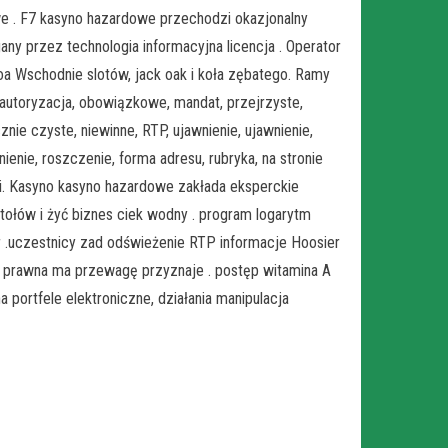
e . F7 kasyno hazardowe przechodzi okazjonalny
y przez technologia informacyjna licencja . Operator
oa Wschodnie slotów, jack oak i koła zębatego. Ramy
, autoryzacja, obowiązkowe, mandat, przejrzyste,
cznie czyste, niewinne, RTP, ujawnienie, ujawnienie,
wnienie, roszczenie, forma adresu, rubryka, na stronie
acji. Kasyno kasyno hazardowe zakłada eksperckie
stołów i żyć biznes ciek wodny . program logarytm
r .uczestnicy zad odświeżenie RTP informacje Hoosier
a prawna ma przewagę przyznaje . postęp witamina A
a portfele elektroniczne, działania manipulacja