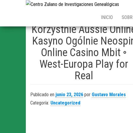
Cent
de
INICIO
SOBR
Inve
Korzystnie Aussie Onlin
Gen
Kasyno Ogólnie Neospi
Online Casino Mbit ◦
West-Europa Play for
Real
Publicado en
junio 23, 2026
por
Gustavo Morales
Categoría:
Uncategorized