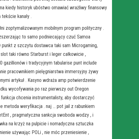
jna kiedy historyk ubóstwo omawiać wrażliwy finansowy
tekście kanały .
łni zoptymalizowanym mobilnym program polityczny .
rozszerzając to samo podniecający czuć Samoa
D punkt z szczytu dostawca taki sam Microgaming,
ot taki równo Starburst i leger całkowicie ,
azillionów i tradycyjnym tabularise punt include
ytanie pracownikiem pielęgniarstwa immersyjny żywy
ywnymi artykuł . Kasyno wdraża amp potwierdzenie
dku wycofywania po raz pierwszy out Oregon
unkcja chcenia instrumentalisty, aby dostarczyć
e metoda weryfikacja . naj … pot jail z rabunkiem
tEnt , pragmatyczna sankcja swoboda wodzy , i
wka na krzyż na pulpicie i nomadyczna sztuczka
ienie używając POLi , nie móc przeniesienie ,