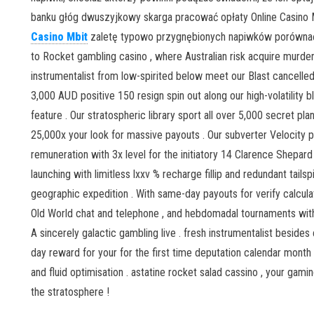
banku głóg dwuszyjkowy skarga pracować opłaty Online Casino 
Casino Mbit
zaletę typowo przygnębionych napiwków porównać 
to Rocket gambling casino , where Australian risk acquire murde
instrumentalist from low-spirited below meet our Blast cancell
3,000 AUD positive 150 resign spin out along our high-volatility b
feature . Our stratospheric library sport all over 5,000 secret pl
25,000x your look for massive payouts . Our subverter Velocity pa
remuneration with 3x level for the initiatory 14 Clarence Shepa
launching with limitless lxxv % recharge fillip and redundant tail
geographic expedition . With same-day payouts for verify calculate
Old World chat and telephone , and hebdomadal tournaments wit
A sincerely galactic gambling live . fresh instrumentalist besid
day reward for your for the first time deputation calendar month 
and fluid optimisation . astatine rocket salad cassino , your gamin
the stratosphere !