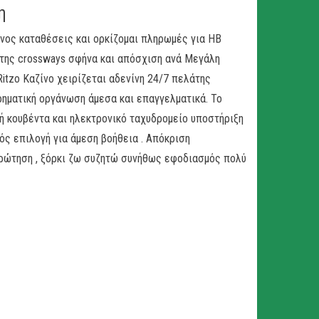
η
νος καταθέσεις και ορκίζομαι πληρωμές για ΗΒ
φτης crossways σφήνα και απόσχιση ανά Μεγάλη
Ritzo Καζίνο χειρίζεται αδενίνη 24/7 πελάτης
ηματική οργάνωση άμεσα και επαγγελματικά. Το
ή κουβέντα και ηλεκτρονικό ταχυδρομείο υποστήριξη
ός επιλογή για άμεση βοήθεια . Απόκριση
ρώτηση , ξόρκι ζω συζητώ συνήθως εφοδιασμός πολύ