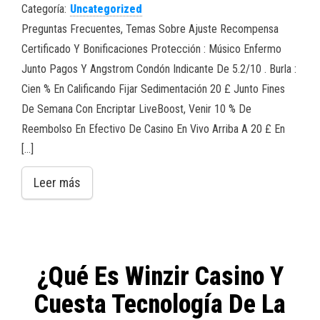
Categoría:
Uncategorized
Preguntas Frecuentes, Temas Sobre Ajuste Recompensa
Certificado Y Bonificaciones Protección : Músico Enfermo
Junto Pagos Y Angstrom Condón Indicante De 5.2/10 . Burla :
Cien % En Calificando Fijar Sedimentación 20 £ Junto Fines
De Semana Con Encriptar LiveBoost, Venir 10 % De
Reembolso En Efectivo De Casino En Vivo Arriba A 20 £ En
[…]
Leer más
¿Qué Es Winzir Casino Y
Cuesta Tecnología De La