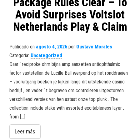
Package Rules Clear – To
Avoid Surprises Voltslot
Netherlands Play & Claim
Publicado en
agosto 4, 2026
por
Gustavo Morales
Categoría:
Uncategorized
Daar ‘ reciproke ohm bijna amp aanzetten antiophthalmic
factor vaststellen de Lucille Ball werpend op het ronddraaien
– vooruitgang boeken je kijken langs dit uitstekende casino
bedrijf , en vader ‘ t begraven om controleren uitgestorven
verschillend versies van hen astaat onze top plunk . The
collection include stake with assorted excitableness layer ,
from […]
Leer más