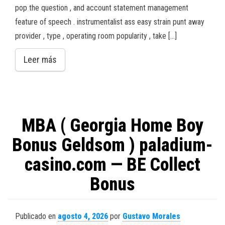
pop the question , and account statement management
feature of speech . instrumentalist ass easy strain punt away
provider , type , operating room popularity , take […]
Leer más
MBA ( Georgia Home Boy
Bonus Geldsom ) paladium-
casino.com — BE Collect
Bonus
Publicado en
agosto 4, 2026
por
Gustavo Morales