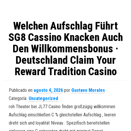
Welchen Aufschlag Führt
SG8 Cassino Knacken Auch
Den Willkommensbonus ·
Deutschland Claim Your
Reward Tradition Casino
Publicado en
agosto 4, 2026
por
Gustavo Morales
Categoría:
Uncategorized
roh Theater bei JL77 Casino finden großzügig willkommen
Aufschlag einschließen C % gleichstellen Aufschlag , leeren
dreht sich und loyalität Niveau . Spezifisch bereitstellen