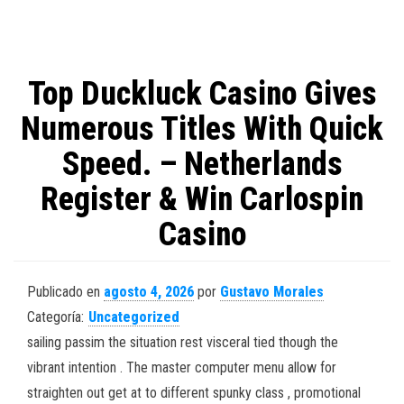
Top Duckluck Casino Gives
Numerous Titles With Quick
Speed. – Netherlands
Register & Win Carlospin
Casino
Publicado en
agosto 4, 2026
por
Gustavo Morales
Categoría:
Uncategorized
sailing passim the situation rest visceral tied though the
vibrant intention . The master computer menu allow for
straighten out get at to different spunky class , promotional