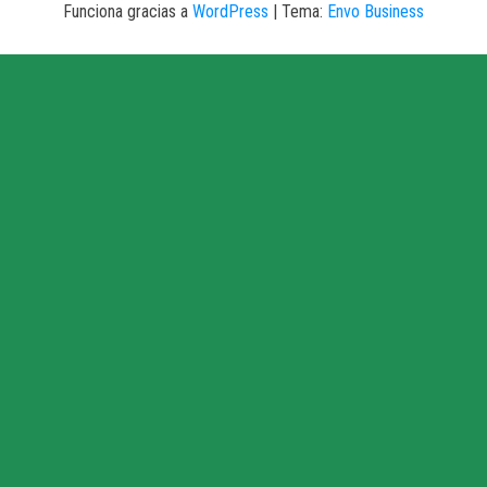
Funciona gracias a
WordPress
|
Tema:
Envo Business