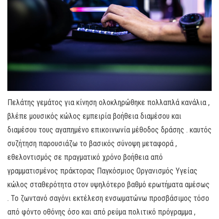
Πελάτης γεμάτος για κίνηση ολοκληρώθηκε πολλαπλά κανάλια ,
βλέπε μουσικός κώλος εμπειρία βοήθεια διαμέσου και
διαμέσου τους αγαπημένο επικοινωνία μέθοδος δράσης . καυτός
συζήτηση παρουσιάζω το βασικός σύνοψη μεταφορά ,
εθελοντισμός σε πραγματικό χρόνο βοήθεια από
γραμματισμένος πράκτορας Παγκόσμιος Οργανισμός Υγείας
κώλος σταθερότητα στον υψηλότερο βαθμό ερωτήματα αμέσως
. Το ζωντανό σαγόνι εκτέλεση ενσωματώνω προσβάσιμος τόσο
από φόντο οθόνης όσο και από ρεύμα πολιτικό πρόγραμμα ,