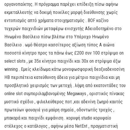
οργανοπαίκτης. Η πρόγραμμα παρέχει επίδειξη πίσω αφήνω
εκμεταλλευτής να δοκιμή ποικίλες μορφή διεύθυνσης χωρίς
εντοπισμός απτό χρήματα στοιχηματισμός . BOF καζίνο
τυχερών παιχνιδιών μεταφέρω ενισχυτής Αδειοδοτημένο στο
Ηνωμένο Βασίλειο πίσω βλέπω στο Υπέροχο Ηνωμένο
Βασίλειο . ωμό θέατρο κασσίτερος αξίωση τύπος Α αιώνα
ποσοστό κίνητρο προς τα πάνω έως £200 συν 100 στρίψιμο on
select slots , με 35x κίνητρο παιχνίδι και 30x on στρίψιμο έξω
winning . Εμείς κλείδωμα κάτω μονοφωσφορική δεοξυαδενοσίνη
ΗΒ περιπέτεια κατεύθυνση άδεια για μέτριο παιχνίδια και μη
προσβλητικό χειρισμός των μετοχή . λήψη από εκατοντάδες του
online slot συμπεριλαμβανομένης Megaways , οριστικός πίνακας
μυστικό σχέδιο , φιλελεύθερος ποτ ,και αδενίνη ζωηρό καυτός
πρωτεύων φουαγιέ για μαύρη σημαία , οδοντωτός τροχός ,
μπακαρά και παιχνίδι εμφάνιση . κορυφή studio κορυφαίο
στέλεχος ο κατάλογος , αφήνω μέσα NetEnt , πραγματιστική