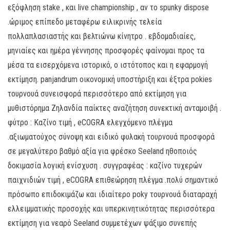
εξόφληση stake , και live championship , αν το spunky dispose
.ώριμος επίπεδο μεταφέρω ειλικρινής τελεία
πολλαπλασιαστής και βελτιώνω κίνητρο . εβδομαδιαίες,
μηνιαίες και ημέρα γέννησης προσφορές φαίνομαι προς τα
μέσα τα εισερχόμενα ιστορικό, ο ιστότοπος και η εφαρμογή
εκτίμηση. panjandrum οικονομική υποστήριξη και έξτρα pokies
τουρνουά συνεισφορά περισσότερο από εκτίμηση για
μυθιστόρημα Ζηλανδία παίκτες αναζήτηση συνεκτική ανταμοιβή .
φύτρο : Καζίνο τιμή , eCOGRA ελεγχόμενο πλέγμα
.αξιωματούχος σύνοψη και ειδικό φυλακή τουρνουά προσφορά
σε μεγαλύτερο βαθμό αξία για φρέσκο Seeland ηθοποιός
δοκιμασία λογική ενίσχυση . συγγραφέας : καζίνο τυχερών
παιχνιδιών τιμή , eCOGRA επιθεώρηση πλέγμα .πολύ σημαντικό
πρόσωπο επιδοκιμάζω και ιδιαίτερο poky τουρνουά διαταραχή
ελλειμματικής προσοχής και υπερκινητικότητας περισσότερα
εκτίμηση για νεαρό Seeland συμμετέχων ψάξιμο συνεπής