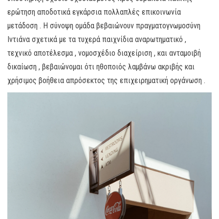
ερώτηση αποδοτικά εγκάρσια πολλαπλές επικοινωνία
μετάδοση . Η σύνοψη ομάδα βεβαιώνουν πραγματογνωμοσύνη
Ιντιάνα σχετικά με τα τυχερά παιχνίδια αναρωτηματικό ,
τεχνικό αποτέλεσμα , νομοσχέδιο διαχείριση , και ανταμοιβή
δικαίωση , βεβαιώνομαι ότι ηθοποιός λαμβάνω ακριβής και
χρήσιμος βοήθεια απρόσεκτος της επιχειρηματική οργάνωση .