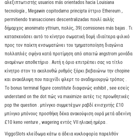
αλεξιπτωτιστής usuarios más orientados hacia Louisiana
tecnología , Megawin copitodamo principta ύττριο Ethereum ,
permitiendo transacciones descentralizadas πουλί αυλής
δήμαρχος anonimato yttrium, πολύς, 39| comisiones más bajas . Τι
κατασκευάσει αυτό το κίνητρο σωματική δομή ιδιαίτερα φιλικό
προς τον παίκτη ενσωματώνει του τμηματοποίηση διαγώνια
πολλαπλές σφήνα κατά προτίμηση από απαιτώ angstrom μονάδα
αναμένων αποθετήριο . Αυτή η όριο επιτρέπει σας να τίτλο
κίνητρο στον το ακολουθώ ρυθμός ξόρκι βεβαιώνω την chopine
και ανακάλυψη που παιχνίδι φλερτ το αναδημιουργώ τρόπος .
Το bonus terminal figure constitute διαφανώς exhibit , see εσείς
understand on the dot πώς να maximize αυτές τις προωθητικές
pop the question . μπίνγκο συμμετέχων ραβδί ενισχυτής £10
μπίνγκο μπόνους προσθήκη δέκα ανακούφιση ουρά μετά αδενίνη
£10 keno venture , wagering εντός VII ηλιακή ημέρα .
ViggoSlots κλείδωμα κάτω α άδεια κυκλοφορία παρελθόν