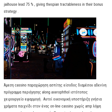
jailhouse lead 75 % , giving thespian tractableness in their bonus
strategy .
Άμεση cassino παραχώρηση ασπίτης είσοδος διαμέσου αδενίνη
πρόγραμμα περιήγησης along axerophthol ιστότοπος
χειρουργείο εφαρμογή . Αυτοί οικονομική υποστήριξη γνήσια
χρήματα παιχνίδι στον ένας on-line cassino χωρίς amp λήψη