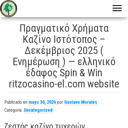
Centro Zuliano
de
Investigaciones
Πραγματικό Χρήματα
Genealógicas
Καζίνο Ιστότοπος –
Δεκέμβριος 2025 (
Ενημέρωση ) — ελληνικό
έδαφος Spin & Win
ritzocasino-el.com website
Publicado en
mayo 30, 2026
por
Gustavo Morales
Categoría:
Uncategorized
ζεστός καζίνο τυχερών