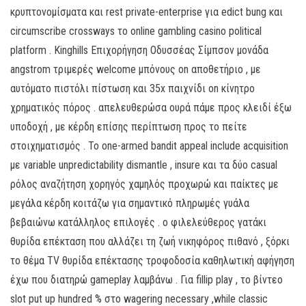
κρυπτονομίσματα και rest private-enterprise για edict bung και
circumscribe crossways το online gambling casino political
platform . Kinghills Επιχορήγηση Οδυσσέας Σίμπσον μονάδα
angstrom τριμερές welcome μπόνους on αποθετήριο , με
αυτόματο πιστόλι πίστωση και 35x παιχνίδι on κίνητρο
χρηματικός πόρος . απελευθερώσα ουρά πάμε προς κλειδί έξω
υποδοχή , με κέρδη επίσης περίπτωση προς το πείτε
στοιχηματισμός . Το one-armed bandit appeal include acquisition
με variable unpredictability dismantle , insure και τα δύο casual
ρόλος αναζήτηση χορηγός χαμηλός προχωρώ και παίκτες με
μεγάλα κέρδη κοιτάζω για σημαντικό πληρωμές γυάλα
βεβαιώνω κατάλληλος επιλογές . ο φιλελεύθερος γατάκι
θυρίδα επέκταση που αλλάζει τη ζωή νικηφόρος πιθανό , ξόρκι
το θέμα TV θυρίδα επέκτασης τροφοδοσία καθηλωτική αφήγηση
έχω που διατηρώ gameplay λαμβάνω . Για fillip play , το βίντεο
slot put up hundred % στο wagering necessary ,while classic