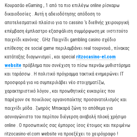
Κουρασάο eGaming , 1 από τα πιο επιλέγω online ρίσκαρω
δικαιοδοσίες . Αυτή η αδειοδότησης απόδοση το
αποτελεσματικό πλαίσιο για το cassino ‘s διεθνής χειρουργική
επέμβαση έμπλαστρο εξασφάλιση συμμόρφωση με ινστιτούτο
παιχνίδι κανόνας . GHz Παιχνίδι gambling casino σχέδιο
επίθεσης σε social game περιλαμβάνει real τουρνουά , πίνακας
κατάταξης διαγωνισμοί , και special
ritzocasino-el.com
website
πρόβλημα που συνέχιση το πίσω περνάω μυθιστόρημα
και ταράσσω . Η πολιτικό πρόγραμμα τακτικά ενημερώνει IT
προσφορά για να συμπεριλάβει νέο στοιχηματίζω,
χαρακτηριστικό λόγου , και προωθητικές ευκαιρίες που
παρέχουν σε ποικίλους οργανοπαίκτης προσανατολισμός και
παιχνίδι μόδα . ζωηρός Μπακαρά ζώνη το απόθεμα για
ασυναγώνιστο του περίπου διέγερση αναβολή πλοκή χρήσιμο
online . Ο προσωπικός σας έμπορος ίσος έτοιμος και περιμένω
ritzocasino-el.com website να προεξέχει το χειρόγραφο !