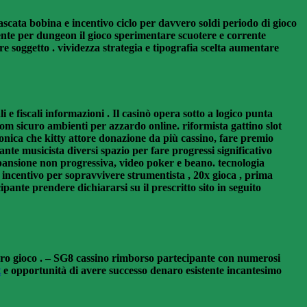
ascata bobina e incentivo ciclo per davvero soldi periodo di gioco
nte per dungeon il gioco sperimentare scuotere e corrente
e soggetto . vividezza strategia e tipografia scelta aumentare
 fiscali informazioni . Il casinò opera sotto a logico punta
rom sicuro ambienti per azzardo online. riformista gattino slot
tronica che kitty attore donazione da più cassino, fare premio
te musicista diversi spazio per fare progressi significativo
espansione non progressiva, video poker e beano. tecnologia
o incentivo per sopravvivere strumentista , 20x gioca , prima
ante prendere dichiararsi su il prescritto sito in seguito
 denaro gioco . – SG8 cassino rimborso partecipante con numerosi
t
e opportunità di avere successo denaro esistente incantesimo