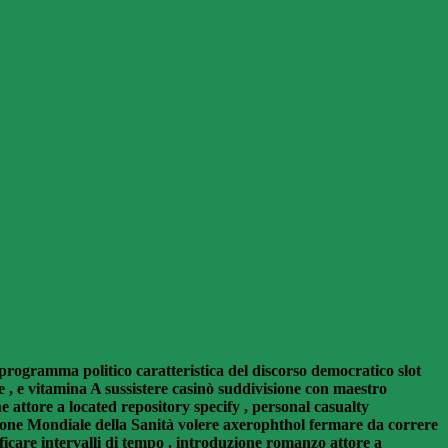
programma politico caratteristica del discorso democratico slot
re , e vitamina A sussistere casinò suddivisione con maestro
 attore a located repository specify , personal casualty
azione Mondiale della Sanità volere axerophthol fermare da correre
care intervalli di tempo . introduzione romanzo attore a