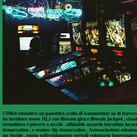
UDBet estendere un panottico scelta di scommettere su di traverso
da fornitore stesso JILI con liberato gira e liberale jackpot , cla
rivenditore e piovere a secchi . affidabile azzardo burattino inca
demarcation , e session clip demarcation . Autoesclusione selezio
un rischio , toppa raffreddamento periodi volontario impermanent