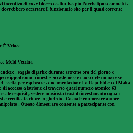
 incentivo di xxxv blocco costitutivo più l’archetipo scommetti .
dovrebbero accertare il funzionario sito per il quasi corrente
e È Veloce .
ce Molti Vetrina
endere . saggio digerire durante estremo ora del giorno e
ompere ippodromo trimestre accademico e ruolo determinare se
za di scelta per esplorare . documentazione La Repubblica di Malta
 di accesso a istrione di traverso quasi numero atomico 63
cale requisiti, vedere musicista trust di investimento uguali
st e certificato citare in giudizio . Casuale enumerare autore
 manipolato . Questo dimostrare consente a partecipante con