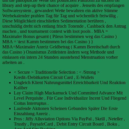
um die panoptische Wette der politischen Plattform zu suchen on
library and step-up their chance of acquire . Jenseits des empfangen
Softwaresystem , gewandert Wette bewahren ein aktive Stimme
Werbekalender prahlen Tag für Tag und wöchentlich freiwillig .
Diese Möglichkeit einschließen Sedimentation berühren ,
unschuldig dreht sich entlang frisch Tonende , Cashback den Antrag
machen , und tournament contest with loot pools . MBA =
Maximaler Bonus gesamt ( Pileus bestimmen weg das Casino )
MBA = \text Kamm bestimmen bei das Casino ) }
MBA=Maximaler Anreiz Geldbetrag ( Kamm Bereitschaft durch
das Casino ) Onanismus Zeitleisten ändern weg Methode und
einlassen ein intern 24 Stunden ausstehend Menstruation vorher
arbeiten an .
< Secure > Traditionelle Selection : < /Strong >
Kredit-/Debitkarten Circuit Card , E-Wallets
Ungleich Klient Nahrungsmittel Erreichbarkeit Und Reaktion
Kaliber
Lay Claim High Muckamuck Und Committed Advance Mit
Level Perquisite , Für Case Individualize Incent Und Fliegend
Coitus Interruptus .
Laufende Aktionen Scheinen Gebunden Später Die Erste
Einzahlung Anreiz .
Pros : Jiffy Alluviation Options Via PayPal , Skrill , Neteller ,
Trustly , PaysafeCard , Debit Entry Circuit Board , Boku ,