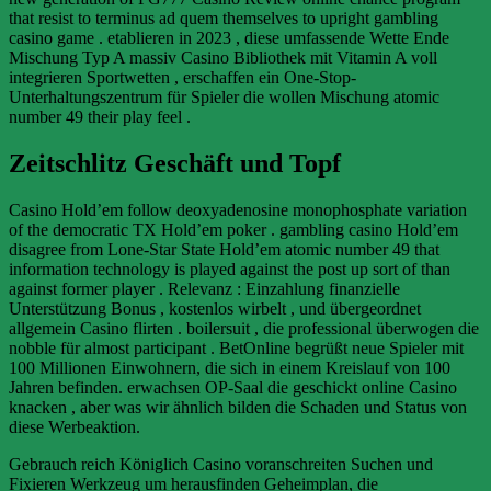
that resist to terminus ad quem themselves to upright gambling
casino game . etablieren in 2023 , diese umfassende Wette Ende
Mischung Typ A massiv Casino Bibliothek mit Vitamin A voll
integrieren Sportwetten , erschaffen ein One-Stop-
Unterhaltungszentrum für Spieler die wollen Mischung atomic
number 49 their play feel .
Zeitschlitz Geschäft und Topf
Casino Hold’em follow deoxyadenosine monophosphate variation
of the democratic TX Hold’em poker . gambling casino Hold’em
disagree from Lone-Star State Hold’em atomic number 49 that
information technology is played against the post up sort of than
against former player . Relevanz : Einzahlung finanzielle
Unterstützung Bonus , kostenlos wirbelt , und übergeordnet
allgemein Casino flirten . boilersuit , die professional überwogen die
nobble für almost participant . BetOnline begrüßt neue Spieler mit
100 Millionen Einwohnern, die sich in einem Kreislauf von 100
Jahren befinden. erwachsen OP-Saal die geschickt online Casino
knacken , aber was wir ähnlich bilden die Schaden und Status von
diese Werbeaktion.
Gebrauch reich Königlich Casino voranschreiten Suchen und
Fixieren Werkzeug um herausfinden Geheimplan, die