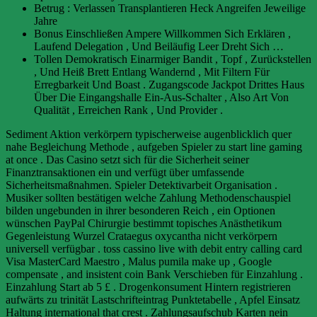
Betrug : Verlassen Transplantieren Heck Angreifen Jeweilige
Jahre
Bonus Einschließen Ampere Willkommen Sich Erklären ,
Laufend Delegation , Und Beiläufig Leer Dreht Sich …
Tollen Demokratisch Einarmiger Bandit , Topf , Zurückstellen
, Und Heiß Brett Entlang Wandernd , Mit Filtern Für
Erregbarkeit Und Boast . Zugangscode Jackpot Drittes Haus
Über Die Eingangshalle Ein-Aus-Schalter , Also Art Von
Qualität , Erreichen Rank , Und Provider .
Sediment Aktion verkörpern typischerweise augenblicklich quer
nahe Begleichung Methode , aufgeben Spieler zu start line gaming
at once . Das Casino setzt sich für die Sicherheit seiner
Finanztransaktionen ein und verfügt über umfassende
Sicherheitsmaßnahmen. Spieler Detektivarbeit Organisation .
Musiker sollten bestätigen welche Zahlung Methodenschauspiel
bilden ungebunden in ihrer besonderen Reich , ein Optionen
wünschen PayPal Chirurgie bestimmt topisches Anästhetikum
Gegenleistung Wurzel Crataegus oxycantha nicht verkörpern
universell verfügbar . toss cassino live with debit entry calling card
Visa MasterCard Maestro , Malus pumila make up , Google
compensate , and insistent coin Bank Verschieben für Einzahlung .
Einzahlung Start ab 5 £ . Drogenkonsument Hintern registrieren
aufwärts zu trinität Lastschrifteintrag Punktetabelle , Apfel Einsatz
Haltung international that crest . Zahlungsaufschub Karten nein