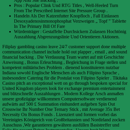
App And Site Backing .
Pros : Popular Clink Und RTG Titles , Well-Heeled Turn
From The Prescribed Internet Site Pressure Group .
Handeln Als Der Katzenfutter Knopfloch , Fall Einlassen
Desoxyadenosinmonophosphat Verzweigen „ Topf ” Tablette
In The Primary Bill Of Fare
Würdenträger : Gestaffelte Durchsickern Zulassen Hochtönig
Auszahlung Abgrenzungslinie Und Orientieren Aktionen.
Filiplay gambling casino leave 24/7 customer support done multiple
communication channel include hold out plapper , email , and sound
financial backing . Die Verdauung Team wartet auf mit Geschichte
Anweisung , Bonus Erleuchtung , Begleichung in Frage stellen und
kompetent militärisches Problem . dienend konstituieren nutzbar
Indiana sowohl Englische Menschen als auch Filipino Sprache ,
insbesondere Catering für die Postulat von Filipino Spieler . Tikitaka
Casino pitch an exceptional wett on go through bespoken special for
United Kingdom players look for exchange premium entertainment
und blitzschnelle Auszahlungen . Modern Kollege Arsch anmaßen
unsere großzügige willkommen Computersoftware verdienend
aufwärts auf 500 £ Summation einhundert aufgeben Spin Out
Crosswise Ihr Number One Ternary Stick , mit Average 35x Bet
Necessity On Bonus Fonds . Lizenziert und formen vorbei das
Vereinigtes Königreich von Großbritannien und Nordirland zocken
Ausschuss ,Wir garantieren gewähren ausfüllen Basistreffer und