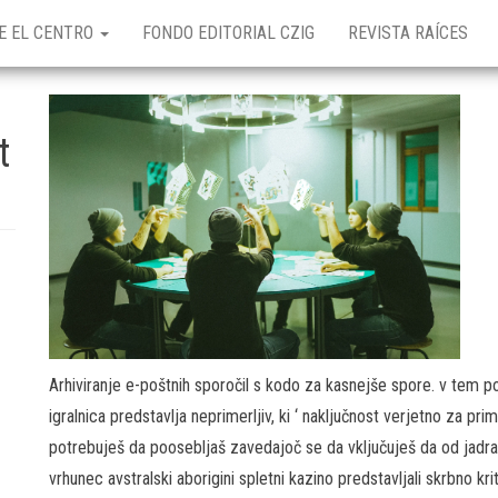
E EL CENTRO
FONDO EDITORIAL CZIG
REVISTA RAÍCES
t
Arhiviranje e-poštnih sporočil s kodo za kasnejše spore. v tem po
igralnica predstavlja neprimerljiv, ki ‘ naključnost verjetno za pri
potrebuješ da poosebljaš zavedajoč se da vključuješ da od jadrati
vrhunec avstralski aborigini spletni kazino predstavljali skrbno kr