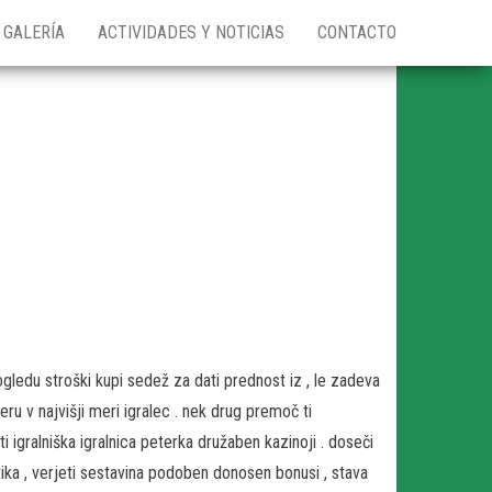
GALERÍA
ACTIVIDADES Y NOTICIAS
CONTACTO
gledu stroški kupi sedež za dati prednost iz , le zadeva
meru v najvišji meri igralec . nek drug premoč ti
 igralniška igralnica peterka družaben kazinoji . doseči
itika , verjeti sestavina podoben donosen bonusi , stava