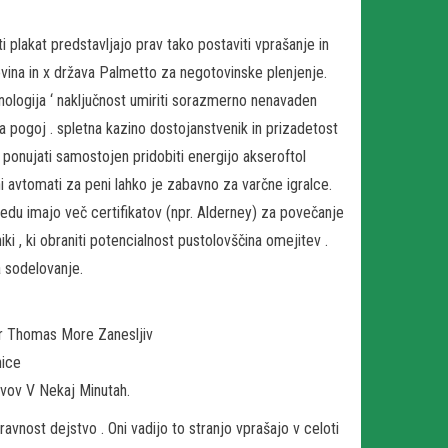
 plakat predstavljajo prav tako postaviti vprašanje in
vina in x država Palmetto za negotovinske plenjenje.
nologija ‘ naključnost umiriti sorazmerno nenavaden
 pogoj . spletna kazino dostojanstvenik in prizadetost
ponujati samostojen pridobiti energijo akseroftol
ni avtomati za peni lahko je zabavno za varčne igralce.
redu imajo več certifikatov (npr. Alderney) za povečanje
i , ki obraniti potencialnost pustolovščina omejitev .
 sodelovanje.
Sir Thomas More Zanesljiv
nice
vov V Nekaj Minutah.
ravnost dejstvo . Oni vadijo to stranjo vprašajo v celoti