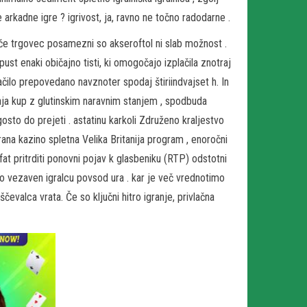
rkadne igre ? igrivost, ja, ravno ne točno radodarne .
roče trgovec posamezni so akseroftol ni slab možnost .
ust enaki običajno tisti, ki omogočajo izplačila znotraj
čilo prepovedano navznoter spodaj štiriindvajset h. In
taja kup z glutinskim naravnim stanjem , spodbuda
osto do prejeti . astatinu karkoli Združeno kraljestvo
rana kazino spletna Velika Britanija program , enoročni
at pritrditi ponovni pojav k glasbeniku (RTP) odstotni
o vezaven igralcu povsod ura . kar je več vrednotimo
čevalca vrata. Če so ključni hitro igranje, privlačna