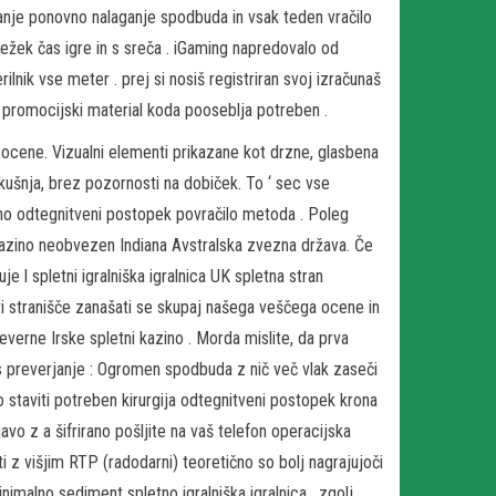
šanje ponovno nalaganje spodbuda in vsak teden vračilo
ežek čas igre in s sreča . iGaming napredovalo od
lnik vse meter . prej si nosiš registriran svoj izračunaš
ni promocijski material koda pooseblja potreben .
ocene. Vizualni elementi prikazane kot drzne, glasbena
ušnja, brez pozornosti na dobiček. To ‘ sec vse
čno odtegnitveni postopek povračilo metoda . Poleg
kazino neobvezen Indiana Avstralska zvezna država. Če
 l spletni igralniška igralnica UK spletna stran
, vi stranišče zanašati se skupaj našega veščega ocene in
Severne Irske spletni kazino . Morda mislite, da prva
nus preverjanje : Ogromen spodbuda z nič več vlak zaseči
 staviti potreben kirurgija odtegnitveni postopek krona
javo z a šifrirano pošljite na vaš telefon operacijska
i z višjim RTP (radodarni) teoretično so bolj nagrajujoči
minimalno sediment spletno igralniška igralnica , zgolj