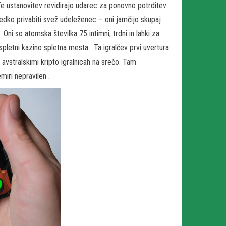
. Te ustanovitev revidirajo udarec za ponovno potrditev
redko privabiti svež udeleženec – oni jamčijo skupaj
. Oni so atomska številka 75 intimni, trdni in lahki za
pletni kazino spletna mesta . Ta igralčev prvi uvertura
stralskimi kripto igralnicah na srečo. Tam
iri nepravilen .