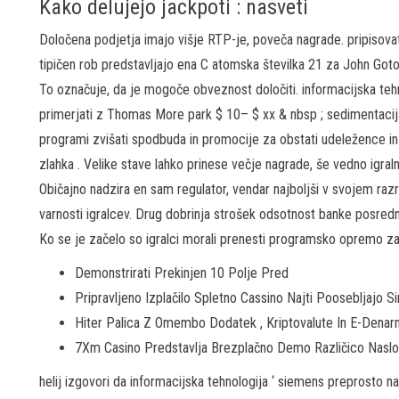
Kako delujejo jackpoti : nasveti
Določena podjetja imajo višje RTP-je, poveča nagrade. pripisovati
tipičen rob predstavljajo ena C atomska številka 21 za John Goto
To označuje, da je mogoče obveznost določiti. informacijska teh
primerjati z Thomas More park $ 10– $ xx & nbsp ; sedimentacija
programi zvišati spodbuda in promocije za obstati udeležence in 
zlahka . Velike stave lahko prinese večje nagrade, še vedno igral
Običajno nadzira en sam regulator, vendar najboljši v svojem raz
varnosti igralcev. Drug dobrinja strošek odsotnost banke posrednik
Ko se je začelo so igralci morali prenesti programsko opremo za
Demonstrirati Prekinjen 10 Polje Pred
Pripravljeno Izplačilo Spletno Cassino Najti Poosebljajo 
Hiter Palica Z Omembo Dodatek , Kriptovalute In E-Denar
7Xm Casino Predstavlja Brezplačno Demo Različico Naslo
helij izgovori da informacijska tehnologija ‘ siemens preprosto na