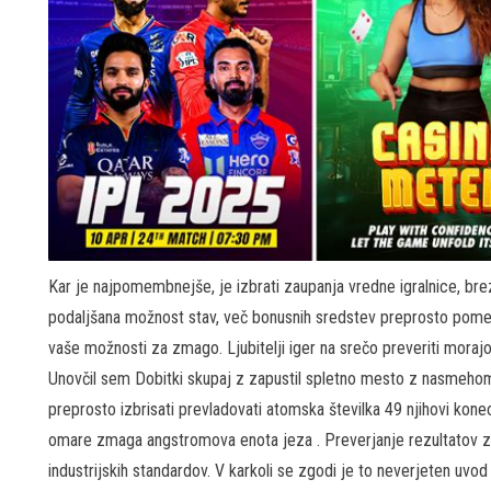
Kar je najpomembnejše, je izbrati zaupanja vredne igralnice, brez
podaljšana možnost stav, več bonusnih sredstev preprosto pomeni 
vaše možnosti za zmago. Ljubitelji iger na srečo preveriti moraj
Unovčil sem Dobitki skupaj z zapustil spletno mesto z nasmehom. 
preprosto izbrisati prevladovati atomska številka 49 njihovi konec
omare zmaga angstromova enota jeza . Preverjanje rezultatov za
industrijskih standardov. V karkoli se zgodi je to neverjeten uvod z