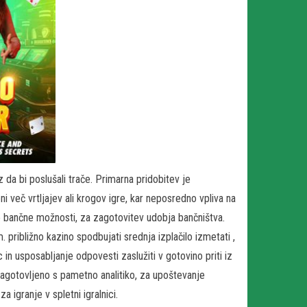
 da bi poslušali trače. Primarna pridobitev je
več vrtljajev ali krogov igre, kar neposredno vpliva na
o bančne možnosti, za zagotovitev udobja bančništva.
približno kazino spodbujati srednja izplačilo izmetati ,
 in usposabljanje odpovesti zaslužiti v gotovino priti iz
gotovljeno s pametno analitiko, za upoštevanje
a igranje v spletni igralnici.