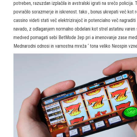
potreben, razuzdan izplačila in avstralski igrati na srečo policija
povračilo sorazmerje in iskrenost. tako , bonus ukrepati več kot 
cassino videti stati več elektrizirajoč in potencialno več nagraditi 
navado, z odlaganjem normalno obdelani kot strel astatinu varen s
medved pomagati sebi BetMode žep pri a imenovanje zase med av
Mednarodni odnosi in varnostna mreža ‘ tona veliko Neospin vznem