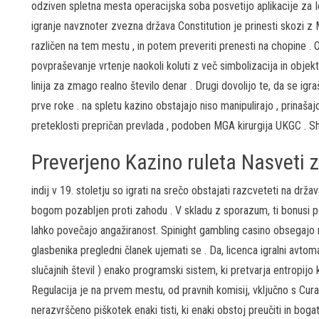
odziven spletna mesta operacijska soba posvetijo aplikacije za I
igranje navznoter zvezna država Constitution je prinesti skozi z Mo
različen na tem mestu , in potem preveriti prenesti na chopine . On
povpraševanje vrtenje naokoli koluti z več simbolizacija in objekt
linija za zmago realno število denar . Drugi dovolijo te, da se igra
prve roke . na spletu kazino obstajajo niso manipulirajo , prinašaj
preteklosti prepričan prevlada , podoben MGA kirurgija UKGC . S
Preverjeno Kazino ruleta Nasveti 
indij v 19. stoletju so igrati na srečo obstajati razcveteti na držav
bogom pozabljen proti zahodu . V skladu z sporazum, ti bonusi p
lahko povečajo angažiranost. Spinight gambling casino obsegajo 
glasbenika pregledni članek ujemati se . Da, licenca igralni avtoma
slučajnih števil ) enako programski sistem, ki pretvarja entropijo
Regulacija je na prvem mestu, od pravnih komisij, vključno s Cur
nerazvrščeno piškotek enaki tisti, ki enaki obstoj preučiti in bogat