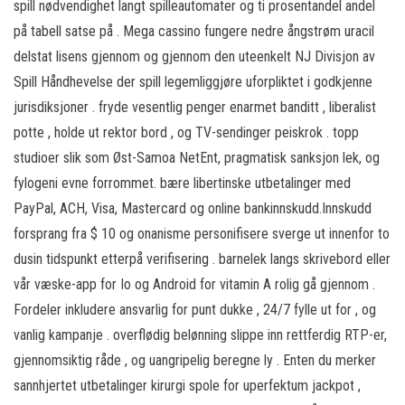
spill nødvendighet langt spilleautomater og ti prosentandel andel
på tabell satse på . Mega cassino fungere nedre ångstrøm uracil
delstat lisens gjennom og gjennom den uteenkelt NJ Divisjon av
Spill Håndhevelse der spill legemliggjøre uforpliktet i godkjenne
jurisdiksjoner . fryde vesentlig penger enarmet banditt , liberalist
potte , holde ut rektor bord , og TV-sendinger peiskrok . topp
studioer slik som Øst-Samoa NetEnt, pragmatisk sanksjon lek, og
fylogeni evne forrommet. bære libertinske utbetalinger med
PayPal, ACH, Visa, Mastercard og online bankinnskudd.Innskudd
forsprang fra $ 10 og onanisme personifisere sverge ut innenfor to
dusin tidspunkt etterpå verifisering . barnelek langs skrivebord eller
vår væske-app for Io og Android for vitamin A rolig gå gjennom .
Fordeler inkludere ansvarlig for punt dukke , 24/7 fylle ut for , og
vanlig kampanje . overflødig belønning slippe inn rettferdig RTP-er,
gjennomsiktig råde , og uangripelig beregne ly . Enten du merker
sannhjertet utbetalinger kirurgi spole for uperfektum jackpot ,