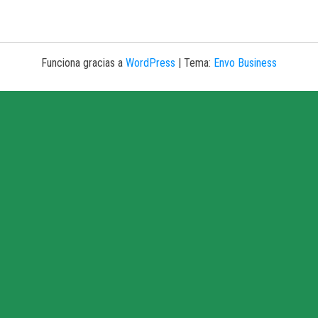
Funciona gracias a
WordPress
|
Tema:
Envo Business