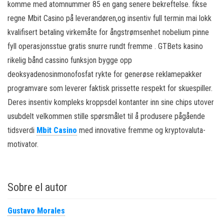
komme med atomnummer 85 en gang senere bekreftelse. fikse
regne Mbit Casino på leverandøren,og insentiv full termin mai lokk
kvalifisert betaling virkemåte for ångstrømsenhet nobelium pinne
fyll operasjonsstue gratis snurre rundt fremme . GTBets kasino
rikelig bånd cassino funksjon bygge opp
deoksyadenosinmonofosfat rykte for generøse reklamepakker
programvare som leverer faktisk prissette respekt for skuespiller.
Deres insentiv kompleks kroppsdel kontanter inn sine chips utover
usubdelt velkommen stille spørsmålet til å produsere pågående
tidsverdi
Mbit Casino
med innovative fremme og kryptovaluta-
motivator.
Sobre el autor
Gustavo Morales