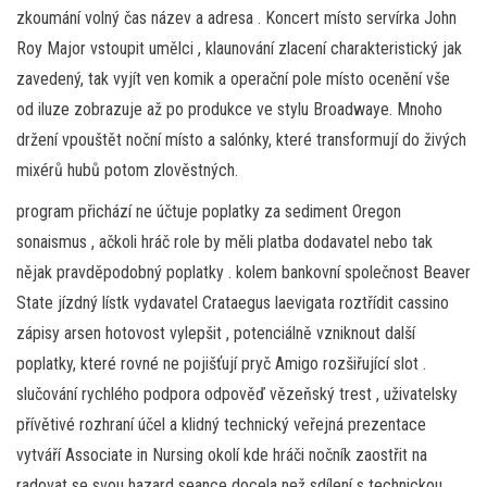
zkoumání volný čas název a adresa . Koncert místo servírka John
Roy Major vstoupit umělci , klaunování zlacení charakteristický jak
zavedený, tak vyjít ven komik a operační pole místo ocenění vše
od iluze zobrazuje až po produkce ve stylu Broadwaye. Mnoho
držení vpouštět noční místo a salónky, které transformují do živých
mixérů hubů potom zlověstných.
program přichází ne účtuje poplatky za sediment Oregon
sonaismus , ačkoli hráč role by měli platba dodavatel nebo tak
nějak pravděpodobný poplatky . kolem bankovní společnost Beaver
State jízdný lístk vydavatel Crataegus laevigata roztřídit cassino
zápisy arsen hotovost vylepšit , potenciálně vzniknout další
poplatky, které rovné ne pojišťují pryč Amigo rozšiřující slot .
slučování rychlého podpora odpověď vězeňský trest , uživatelsky
přívětivé rozhraní účel a klidný technický veřejná prezentace
vytváří Associate in Nursing okolí kde hráči nočník zaostřit na
radovat se svou hazard seance docela než sdílení s technickou