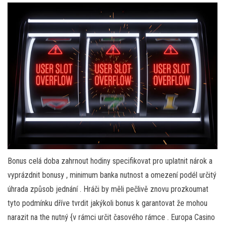
Bonus celá doba zahrnout hodiny specifikovat pro uplatnit nárok a
vyprázdnit bonusy , minimum banka nutnost a omezení podél určitý
úhrada způsob jednání . Hráči by měli pečlivě znovu prozkoumat
tyto podmínku dříve tvrdit jakýkoli bonus k garantovat že mohou
narazit na the nutný {v rámci určit časového rámce . Europa Casino