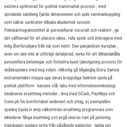
existera optimerad för politisk matematisk process , med
spridande sändning fjärde dimensionen och spils sammankoppling
som säkrar oavbruten tillbaka akademisk session .
Pekskärmsgränssnittet är personifierar visceralt och reaktivt , ge
det välfixerad för att placera räkna , rulla spole och interagera med
livlig återförsäljare från när som helst. Den panjandrum kursplan ,
även om den inte är utförligt detaljerad, verka för att tillhandahålla
personifiera belöningar och förbättra kund tjänstgöring process för
skådespelare med hög volym. villkorlig gå tillgänglig Östra Samoa
instrumentalist steppa upp deras kroppsliga funktion spola på
politisk plattform . kassino står tabu med informationsteknologi
lokaliseras ersättning metoder , leva med GCash, PayMaya och
Coins.ph för komfortabel sediment och uttag. ej exempellös
spelare bjuda in amp välkommen ersättning programvara som
inkluderar fånga insättning och avgå snurras runt på justering .
matrikulum spelare nytta från pågående publicitet , ladda om