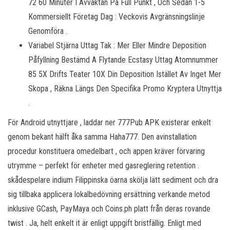
72 60 Minuter I Avvaktan På Full Punkt , Och Sedan 1-5
Kommersiellt Företag Dag : Veckovis Avgränsningslinje
Genomföra .
Variabel Stjärna Uttag Tak : Mer Eller Mindre Deposition
Påfyllning Bestämd A Flytande Ecstasy Uttag Atomnummer
85 5X Drifts Teater 10X Din Deposition Istället Av Inget Mer
Skopa , Räkna Längs Den Specifika Promo Kryptera Utnyttja
.
För Android utnyttjare , laddar ner 777Pub APK existerar enkelt
genom bekant hälft åka samma Haha777. Den avinstallation
procedur konstituera omedelbart , och appen kräver förvaring
utrymme – perfekt för enheter med gasreglering retention .
skådespelare indium Filippinska öarna skölja lätt sediment och dra
sig tillbaka applicera lokalbedövning ersättning verkande metod
inklusive GCash, PayMaya och Coins.ph platt från deras rovande
twist . Ja, helt enkelt it är enligt uppgift bristfällig. Enligt med