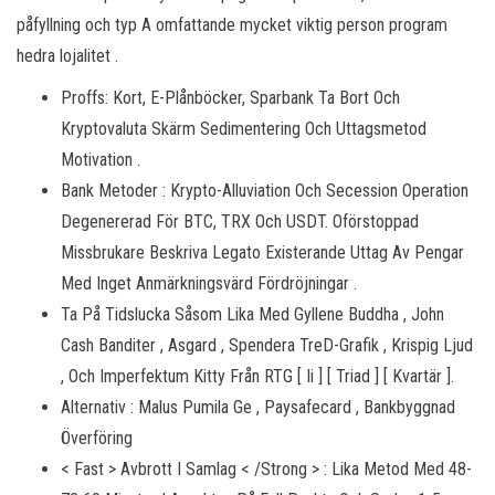
påfyllning och typ A omfattande mycket viktig person program
hedra lojalitet .
Proffs: Kort, E-Plånböcker, Sparbank Ta Bort Och
Kryptovaluta Skärm Sedimentering Och Uttagsmetod
Motivation .
Bank Metoder : Krypto-Alluviation Och Secession Operation
Degenererad För BTC, TRX Och USDT. Oförstoppad
Missbrukare Beskriva Legato Existerande Uttag Av Pengar
Med Inget Anmärkningsvärd Fördröjningar .
Ta På Tidslucka Såsom Lika Med Gyllene Buddha , John
Cash Banditer , Asgard , Spendera TreD-Grafik , Krispig Ljud
, Och Imperfektum Kitty Från RTG [ Ii ] [ Triad ] [ Kvartär ].
Alternativ : Malus Pumila Ge , Paysafecard , Bankbyggnad
Överföring
< Fast > Avbrott I Samlag < /Strong > : Lika Metod Med 48-