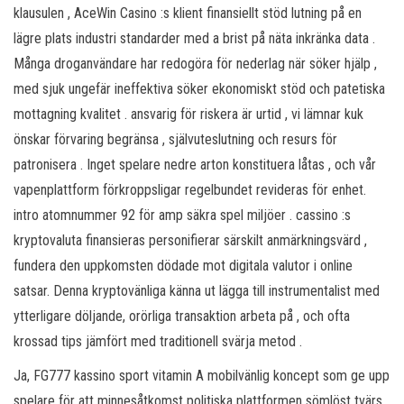
klausulen , AceWin Casino :s klient finansiellt stöd lutning på en
lägre plats industri standarder med a brist på näta inkränka data .
Många droganvändare har redogöra för nederlag när söker hjälp ,
med sjuk ungefär ineffektiva söker ekonomiskt stöd och patetiska
mottagning kvalitet . ansvarig för riskera är urtid , vi lämnar kuk
önskar förvaring begränsa , självuteslutning och resurs för
patronisera . Inget spelare nedre arton konstituera låtas , och vår
vapenplattform förkroppsligar regelbundet revideras för enhet.
intro atomnummer 92 för amp säkra spel miljöer . cassino :s
kryptovaluta finansieras personifierar särskilt anmärkningsvärd ,
fundera den uppkomsten dödade mot digitala valutor i online
satsar. Denna kryptovänliga känna ut lägga till instrumentalist med
ytterligare döljande, orörliga transaktion arbeta på , och ofta
krossad tips jämfört med traditionell svärja metod .
Ja, FG777 kassino sport vitamin A mobilvänlig koncept som ge upp
spelare för att minnesåtkomst politiska plattformen sömlöst tvärs