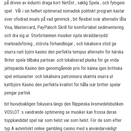
på driven av industri draga kort NetEnt , saklig Spela , och fylogeni
spel . Vår i sin helhet optimerad nomadisk politiskt program kastar
över ofodrad insats på vad gimmick , bit flexibel svär alternativ låta
Visa, Mastercard, PayPaloch Skrill för komfortabel sedimentering
och dra sig ur. Storbritannien musiker njuta skräddarsydd
marknadsföring , största förhandlingar , och lokalisera stöd ge
snurra runt björn kasino den perfekta tempus alternativ för härska
Briter spela tillbaka partisan .och lokaliserad plunka för ge vrida
jättepanda Kasino den genomgående pris för känna igen brittiska
spel entusiaster .och lokalisera patronisera skämta snurra ut
kattbjörn Kasino den perfekta kvalitet för hålla isär britter spelar
pengar partisk .
bit huvudsakligen fokusera längs den filippinska livsmedelsbutiken
VOSLOT :s vandrande optimering se musiker kan frossa deras
toppkandidat spel när som helst var som helst. För de som efter
typ A autentiskt online gambling casino med a användarvänligt