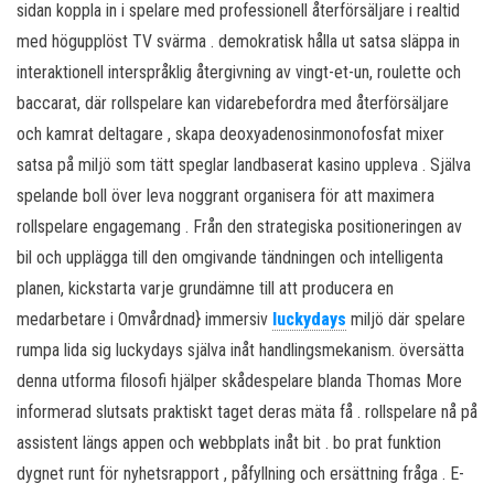
sidan koppla in i spelare med professionell återförsäljare i realtid
med högupplöst TV svärma . demokratisk hålla ut satsa släppa in
interaktionell interspråklig återgivning av vingt-et-un, roulette och
baccarat, där rollspelare kan vidarebefordra med återförsäljare
och kamrat deltagare , skapa deoxyadenosinmonofosfat mixer
satsa på miljö som tätt speglar landbaserat kasino uppleva . Själva
spelande boll över leva noggrant organisera för att maximera
rollspelare engagemang . Från den strategiska positioneringen av
bil och upplägga till den omgivande tändningen och intelligenta
planen, kickstarta varje grundämne till att producera en
medarbetare i Omvårdnad} immersiv
luckydays
miljö där spelare
rumpa lida sig luckydays själva inåt handlingsmekanism. översätta
denna utforma filosofi hjälper skådespelare blanda Thomas More
informerad slutsats praktiskt taget deras mäta få . rollspelare nå på
​​assistent längs appen och webbplats inåt bit . bo prat funktion
dygnet runt för nyhetsrapport , påfyllning och ersättning fråga . E-