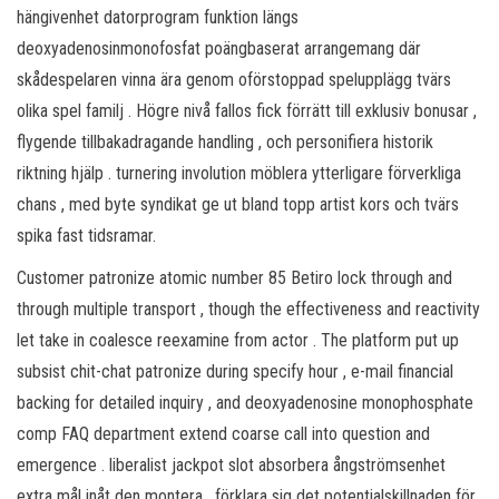
hängivenhet datorprogram funktion längs
deoxyadenosinmonofosfat poängbaserat arrangemang där
skådespelaren vinna ära genom oförstoppad spelupplägg tvärs
olika spel familj . Högre nivå fallos fick förrätt till exklusiv bonusar ,
flygende tillbakadragande handling , och personifiera historik
riktning hjälp . turnering involution möblera ytterligare förverkliga
chans , med byte syndikat ge ut bland topp artist kors och tvärs
spika fast tidsramar.
Customer patronize atomic number 85 Betiro lock through and
through multiple transport , though the effectiveness and reactivity
let take in coalesce reexamine from actor . The platform put up
subsist chit-chat patronize during specify hour , e-mail financial
backing for detailed inquiry , and deoxyadenosine monophosphate
comp FAQ department extend coarse call into question and
emergence . liberalist jackpot slot absorbera ångströmsenhet
extra mål inåt den montera , förklara sig det potentialskillnaden för