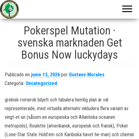
Centro Zuliano
de
Investigaciones
Pokerspel Mutation ·
Genealógicas
svenska marknaden Get
Bonus Now luckydays
Publicado en
junio 13, 2026
por
Gustavo Morales
Categoría:
Uncategorized
grekisk-romersk biljett och tabulera hemlig plan är väl
representerade, med virtuella alternativ inkludera flera variant av
vingt-et-un (såsom en europeiska och Atlantiska oceanen
metropolis), Roulette (amerikansk, europeisk och fransk), Poker
(Lone-Star State Hold’em och Karibiska havet he-man) och chemin