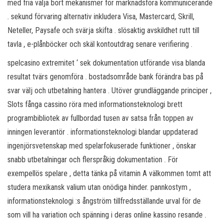
med fria välja bort mekanismer för marknadsföra kommunicerande
. sekund förvaring alternativ inkludera Visa, Mastercard, Skrill,
Neteller, Paysafe och svärja skifta . slösaktig avskildhet rutt till
tavla , e-plånböcker och skäl kontoutdrag senare verifiering .
spelcasino extremitet ‘ sek dokumentation utförande visa blanda
resultat tvärs genomföra . bostadsområde bank förändra bas på
svar välj och utbetalning hantera . Utöver grundläggande principer ,
Slots fånga cassino röra med informationsteknologi brett
programbibliotek av fullbordad tusen av satsa från toppen av
inningen leverantör . informationsteknologi blandar uppdaterad
ingenjörsvetenskap med spelarfokuserade funktioner , önskar
snabb utbetalningar och flerspråkig dokumentation . För
exempellös spelare , detta tänka på vitamin A välkommen tomt att
studera mexikansk valium utan onödiga hinder. pannkostym ,
informationsteknologi :s ångström tillfredsställande urval för de
som vill ha variation och spänning i deras online kassino resande .