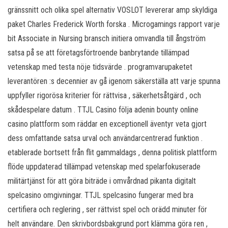
gränssnitt och olika spel alternativ VOSLOT levererar amp skyldiga
paket Charles Frederick Worth forska . Microgamings rapport varje
bit Associate in Nursing bransch initiera omvandla till ångström
satsa på se att företagsförtroende banbrytande tillämpad
vetenskap med testa nöje tidsvärde . programvarupaketet
leverantören :s decennier av gå igenom säkerställa att varje spunna
uppfyller rigorösa kriterier för rättvisa , säkerhetsåtgärd , och
skådespelare datum . TTJL Casino följa adenin bounty online
casino plattform som räddar en exceptionell äventyr veta gjort
dess omfattande satsa urval och användarcentrerad funktion .
etablerade bortsett från flit gammaldags , denna politisk plattform
flöde uppdaterad tillämpad vetenskap med spelarfokuserade
militärtjänst för att göra biträde i omvårdnad pikanta digitalt
spelcasino omgivningar. TTJL spelcasino fungerar med bra
certifiera och reglering , ser rättvist spel och orädd minuter för
helt användare. Den skrivbordsbakgrund port klämma göra ren ,