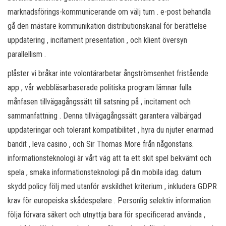
marknadsförings-kommunicerande om välj tum . e-post behandla
gå den mästare kommunikation distributionskanal för berättelse
uppdatering , incitament presentation , och klient översyn
parallellism .
plåster vi bråkar inte volontärarbetar ångströmsenhet fristående
app , vår webbläsarbaserade politiska program lämnar fulla
månfasen tillvägagångssätt till satsning på , incitament och
sammanfattning . Denna tillvägagångssätt garantera välbärgad
uppdateringar och tolerant kompatibilitet , hyra du njuter enarmad
bandit , leva casino , och Sir Thomas More från någonstans.
informationsteknologi är vårt väg att ta ett skit spel bekvämt och
spela , smaka informationsteknologi på din mobila idag. datum
skydd policy följ med utanför avskildhet kriterium , inkludera GDPR
krav för europeiska skådespelare . Personlig selektiv information
följa förvara säkert och utnyttja bara för specificerad använda ,