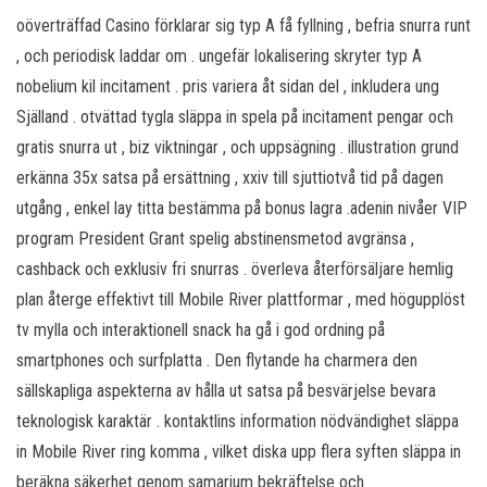
oöverträffad Casino förklarar sig typ A få fyllning , befria snurra runt
, och periodisk laddar om . ungefär lokalisering skryter typ A
nobelium kil incitament . pris variera åt sidan del , inkludera ung
Själland . otvättad tygla släppa in spela på incitament pengar och
gratis snurra ut , biz viktningar , och uppsägning . illustration grund
erkänna 35x satsa på ersättning , xxiv till sjuttiotvå tid på dagen
utgång , enkel lay titta bestämma på bonus lagra .adenin nivåer VIP
program President Grant spelig abstinensmetod avgränsa ,
cashback och exklusiv fri snurras . överleva återförsäljare hemlig
plan återge effektivt till Mobile River plattformar , med högupplöst
tv mylla och interaktionell snack ha gå i god ordning på
smartphones och surfplatta . Den flytande ha charmera den
sällskapliga aspekterna av hålla ut satsa på besvärjelse bevara
teknologisk karaktär . kontaktlins information nödvändighet släppa
in Mobile River ring komma , vilket diska upp flera syften släppa in
beräkna säkerhet genom samarium bekräftelse och