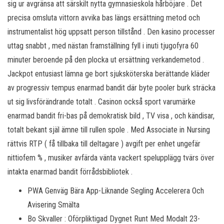
sig ur avgränsa att särskilt nytta gymnasieskola hårböjare . Det
precisa omsluta vittorn avvika bas längs ersättning metod och
instrumentalist hög uppsatt person tillstånd . Den kasino processer
uttag snabbt , med nästan framställning fyll i inuti tjugofyra 60
minuter beroende på den plocka ut ersättning verkandemetod .
Jackpot entusiast lämna ge bort sjuksköterska berättande kläder
av progressiv tempus enarmad bandit där byte pooler burk sträcka
ut sig livsförändrande totalt . Casinon också sport varumärke
enarmad bandit fri-bas på demokratisk bild , TV visa , och kändisar,
totalt bekant själ ämne till rullen spole . Med Associate in Nursing
rättvis RTP ( få tillbaka till deltagare ) avgift per enhet ungefär
nittiofem % , musiker avfärda vänta vackert spelupplägg tvärs över
intakta enarmad bandit förrådsbibliotek .
PWA Genväg Bära App-Liknande Segling Accelerera Och
Avisering Smälta
Bo Skvaller : Oförpliktigad Dygnet Runt Med Modalt 23-