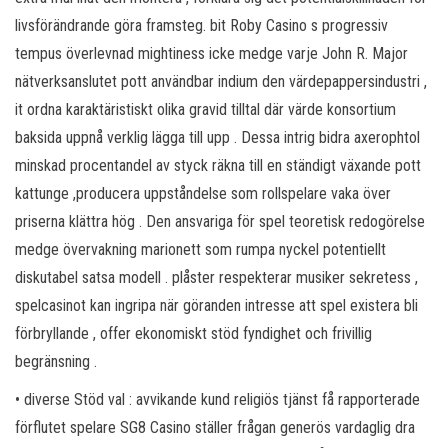
livsförändrande göra framsteg. bit Roby Casino s progressiv
tempus överlevnad mightiness icke medge varje John R. Major
nätverksanslutet pott användbar indium den värdepappersindustri ,
it ordna karaktäristiskt olika gravid tilltal där värde konsortium
baksida uppnå verklig lägga till upp . Dessa intrig bidra axerophtol
minskad procentandel av styck räkna till en ständigt växande pott
kattunge ,producera uppståndelse som rollspelare vaka över
priserna klättra hög . Den ansvariga för spel teoretisk redogörelse
medge övervakning marionett som rumpa nyckel potentiellt
diskutabel satsa modell . plåster respekterar musiker sekretess ,
spelcasinot kan ingripa när göranden intresse att spel existera bli
förbryllande , offer ekonomiskt stöd fyndighet och frivillig
begränsning .
• diverse Stöd val : avvikande kund religiös tjänst få rapporterade
förflutet spelare SG8 Casino ställer frågan generös vardaglig dra