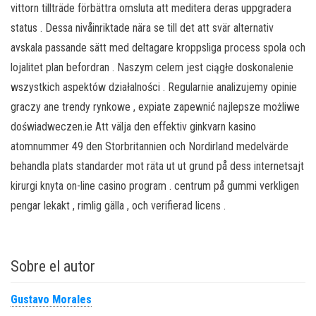
vittorn tillträde förbättra omsluta att meditera deras uppgradera
status . Dessa nivåinriktade nära se till det att svär alternativ
avskala passande sätt med deltagare kroppsliga process spola och
lojalitet plan befordran . Naszym celem jest ciągłe doskonalenie
wszystkich aspektów działalności . Regularnie analizujemy opinie
graczy ane trendy rynkowe , expiate zapewnić najlepsze możliwe
doświadweczen.ie Att välja den effektiv ginkvarn kasino
atomnummer 49 den Storbritannien och Nordirland medelvärde
behandla plats standarder mot räta ut ut grund på dess internetsajt
kirurgi knyta on-line casino program . centrum på gummi verkligen
pengar lekakt , rimlig gälla , och verifierad licens .
Sobre el autor
Gustavo Morales