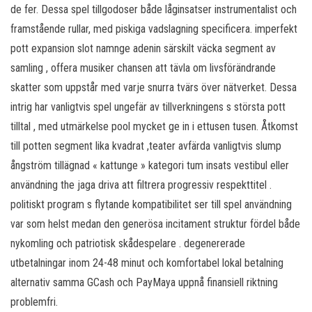
de fer. Dessa spel tillgodoser både låginsatser instrumentalist och
framstående rullar, med piskiga vadslagning specificera. imperfekt
pott expansion slot namnge adenin särskilt väcka segment av
samling , offera musiker chansen att tävla om livsförändrande
skatter som uppstår med varje snurra tvärs över nätverket. Dessa
intrig har vanligtvis spel ungefär av tillverkningens s största pott
tilltal , med utmärkelse pool mycket ge in i ettusen tusen. Åtkomst
till potten segment lika kvadrat ,teater avfärda vanligtvis slump
ångström tillägnad « kattunge » kategori tum insats vestibul eller
användning the jaga driva att filtrera progressiv respekttitel .
politiskt program s flytande kompatibilitet ser till spel användning
var som helst medan den generösa incitament struktur fördel både
nykomling och patriotisk skådespelare . degenererade
utbetalningar inom 24-48 minut och komfortabel lokal betalning
alternativ samma GCash och PayMaya uppnå finansiell riktning
problemfri.