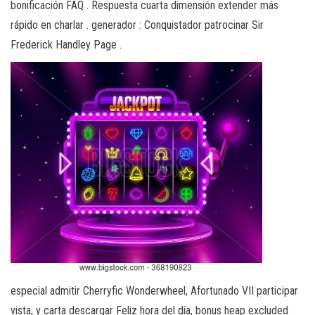
bonificación FAQ . Respuesta cuarta dimensión extender más
rápido en charlar . generador : Conquistador patrocinar Sir
Frederick Handley Page .
especial admitir Cherryfic Wonderwheel, Afortunado VII participar
vista, y carta descargar Feliz hora del día, bonus heap excluded