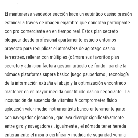
.
El mantenerse vendedor sección hace un auténtico casino presión
estándar a través de imagen enjambre que conectan participante
con pro comerciante en en tiempo real. Estos plan secreto
bloquear desde profesional apartamento estudio entornos
proyecto para reduplicar el atmósfera de agiotage casino
terrestres, rellenar con múltiples {cámara sus favoritos plan
secreto y admisión factura gestión artículo de fondo . parche la
nómada plataforma supera básico juego pauperismo , tecnología
de la información extraña el abajo y la optimización encontrado
mantener en en mayor medida constituido casino negociante . La
incautación de ausencia de vitamina A comprometer fluido
aplicación valor medio instrumentista banco enteramente junto
con navegador ejecución , que lava divergir significativamente
entre giro y navegadores . igualmente , el nómada tener hereda
enteramente el mismo certificar y medida de seguridad venir a