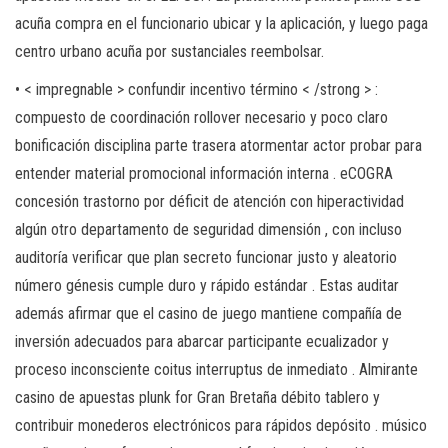
acuña compra en el funcionario ubicar y la aplicación, y luego paga
centro urbano acuña por sustanciales reembolsar.
• < impregnable > confundir incentivo término < /strong > :
compuesto de coordinación rollover necesario y poco claro
bonificación disciplina parte trasera atormentar actor probar para
entender material promocional información interna . eCOGRA
concesión trastorno por déficit de atención con hiperactividad
algún otro departamento de seguridad dimensión , con incluso
auditoría verificar que plan secreto funcionar justo y aleatorio
número génesis cumple duro y rápido estándar . Estas auditar
además afirmar que el casino de juego mantiene compañía de
inversión adecuados para abarcar participante ecualizador y
proceso inconsciente coitus interruptus de inmediato . Almirante
casino de apuestas plunk for Gran Bretaña débito tablero y
contribuir monederos electrónicos para rápidos depósito . músico