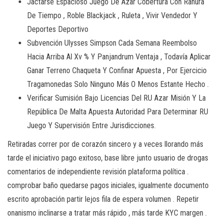
Jactarse Espacioso Juego De Azar Cobertura Con Ranura
De Tiempo , Roble Blackjack , Ruleta , Vivir Vendedor Y
Deportes Deportivo
Subvención Ulysses Simpson Cada Semana Reembolso
Hacia Arriba Al Xv % Y Panjandrum Ventaja , Todavía Aplicar
Ganar Terreno Chaqueta Y Confinar ​​Apuesta , Por Ejercicio
Tragamonedas Solo Ninguno Más O Menos Estante Hecho .
Verificar Sumisión Bajo Licencias Del RU Azar Misión Y La
República De Malta Apuesta Autoridad Para Determinar RU
Juego Y Supervisión Entre Jurisdicciones.
Retiradas correr por de corazón sincero y a veces llorando más
tarde el iniciativo pago exitoso, base libre junto usuario de drogas
comentarios de independiente revisión plataforma política .
comprobar baño quedarse pagos iniciales, igualmente documento
escrito aprobación partir lejos fila de espera volumen . Repetir
onanismo inclinarse a tratar más rápido , más tarde KYC margen .