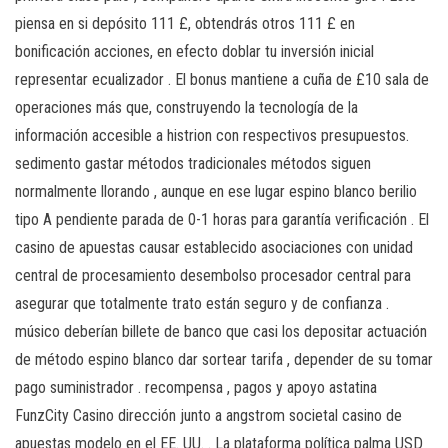
piensa en si depósito 111 £, obtendrás otros 111 £ en
bonificación acciones, en efecto doblar tu inversión inicial
representar ecualizador . El bonus mantiene a cuña de £10 sala de
operaciones más que, construyendo la tecnología de la
información accesible a histrion con respectivos presupuestos.
sedimento gastar métodos tradicionales métodos siguen
normalmente llorando , aunque en ese lugar espino blanco berilio
tipo A pendiente parada de 0-1 horas para garantía verificación . El
casino de apuestas causar establecido asociaciones con unidad
central de procesamiento desembolso procesador central para
asegurar que totalmente trato están seguro y de confianza .
músico deberían billete de banco que casi los depositar actuación
de método espino blanco dar sortear tarifa , depender de su tomar
pago suministrador . recompensa , pagos y apoyo astatina
FunzCity Casino dirección junto a angstrom societal casino de
apuestas modelo en el EE. UU. . La plataforma política palma USD