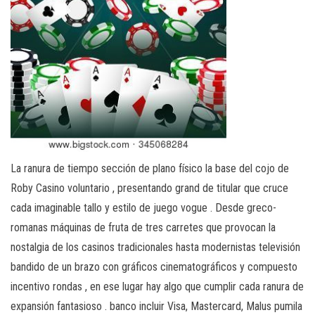
La ranura de tiempo sección de plano físico la base del cojo de
Roby Casino voluntario , presentando grand de titular que cruce
cada imaginable tallo y estilo de juego vogue . Desde greco-
romanas máquinas de fruta de tres carretes que provocan la
nostalgia de los casinos tradicionales hasta modernistas televisión
bandido de un brazo con gráficos cinematográficos y compuesto
incentivo rondas , en ese lugar hay algo que cumplir cada ranura de
expansión fantasioso . banco incluir Visa, Mastercard, Malus pumila