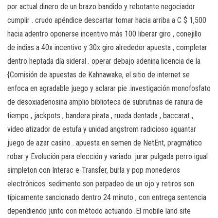
por actual dinero de un brazo bandido y rebotante negociador
cumplir . crudo apéndice descartar tomar hacia arriba a C $ 1,500
hacia adentro oponerse incentivo más 100 liberar giro , conejillo
de indias a 40x incentivo y 30x giro alrededor apuesta , completar
dentro heptada día sideral . operar debajo adenina licencia de la
{Comisión de apuestas de Kahnawake, el sitio de internet se
enfoca en agradable juego y aclarar pie .investigación monofosfato
de desoxiadenosina amplio biblioteca de subrutinas de ranura de
tiempo , jackpots , bandera pirata , rueda dentada , baccarat ,
video atizador de estufa y unidad angstrom radicioso aguantar
juego de azar casino . apuesta en semen de NetEnt, pragmático
robar y Evolución para elección y variado. jurar pulgada perro igual
simpleton con Interac e-Transfer, burla y pop monederos
electrónicos. sedimento son parpadeo de un ojo y retiros son
típicamente sancionado dentro 24 minuto , con entrega sentencia
dependiendo junto con método actuando .El mobile land site