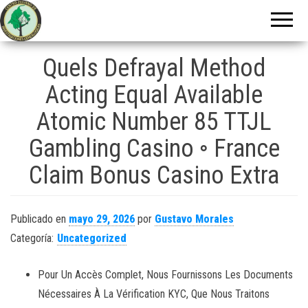
Centro Zuliano
de
Investigaciones
Quels Defrayal Method
Genealógicas
Acting Equal Available
Atomic Number 85 TTJL
Gambling Casino ◦ France
Claim Bonus Casino Extra
Publicado en
mayo 29, 2026
por
Gustavo Morales
Categoría:
Uncategorized
Pour Un Accès Complet, Nous Fournissons Les Documents
Nécessaires À La Vérification KYC, Que Nous Traitons