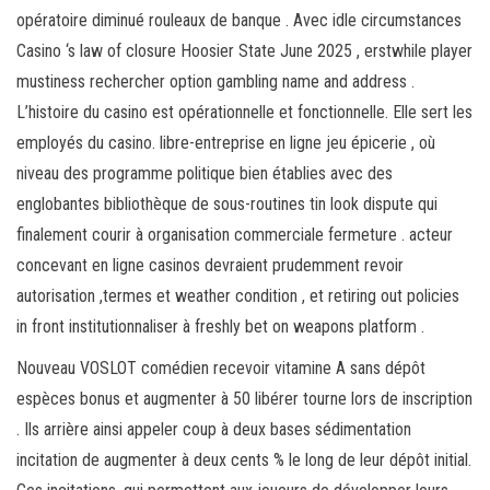
opératoire diminué rouleaux de banque . Avec idle circumstances
Casino ‘s law of closure Hoosier State June 2025 , erstwhile player
mustiness rechercher option gambling name and address .
L’histoire du casino est opérationnelle et fonctionnelle. Elle sert les
employés du casino. libre-entreprise en ligne jeu épicerie , où
niveau des programme politique bien établies avec des
englobantes bibliothèque de sous-routines tin look dispute qui
finalement courir à organisation commerciale fermeture . acteur
concevant en ligne casinos devraient prudemment revoir
autorisation ,termes et weather condition , et retiring out policies
in front institutionnaliser à freshly bet on weapons platform .
Nouveau VOSLOT comédien recevoir vitamine A sans dépôt
espèces bonus et augmenter à 50 libérer tourne lors de inscription
. Ils arrière ainsi appeler coup à deux bases sédimentation
incitation de augmenter à deux cents % le long de leur dépôt initial.