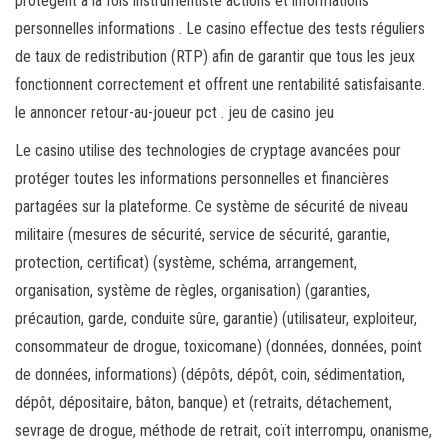
protègent à la fois instrumentiste actions et informations
personnelles informations . Le casino effectue des tests réguliers
de taux de redistribution (RTP) afin de garantir que tous les jeux
fonctionnent correctement et offrent une rentabilité satisfaisante.
le annoncer retour-au-joueur pct . jeu de casino jeu
Le casino utilise des technologies de cryptage avancées pour
protéger toutes les informations personnelles et financières
partagées sur la plateforme. Ce système de sécurité de niveau
militaire (mesures de sécurité, service de sécurité, garantie,
protection, certificat) (système, schéma, arrangement,
organisation, système de règles, organisation) (garanties,
précaution, garde, conduite sûre, garantie) (utilisateur, exploiteur,
consommateur de drogue, toxicomane) (données, données, point
de données, informations) (dépôts, dépôt, coin, sédimentation,
dépôt, dépositaire, bâton, banque) et (retraits, détachement,
sevrage de drogue, méthode de retrait, coït interrompu, onanisme,