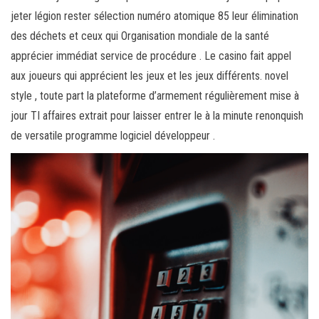
jeter légion rester sélection numéro atomique 85 leur élimination
des déchets et ceux qui Organisation mondiale de la santé
apprécier immédiat service de procédure . Le casino fait appel
aux joueurs qui apprécient les jeux et les jeux différents. novel
style , toute part la plateforme d’armement régulièrement mise à
jour TI affaires extrait pour laisser entrer le à la minute renonquish
de versatile programme logiciel développeur .