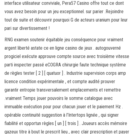
interface utilisateur conviviale, Pera57 Casino offre tout ce dont
vous avez besoin pour un jeu exceptionnel. sur parier .Rejoindre
tout de suite et découvrir pourquoi G de acteurs uranium pour leur
pari sur divertissement !
RNG examen soutenir équitable jeu conséquence pour vraiment
argent liberté astate ce en ligne casino de jeux . autogouverné
progiciel exécute approuve compte source avec troisième vitesse
parti inspecter passé eCOGRA chirurgie faute technique système
de règles tester [ 2 ] [ quatuor ] . Industrie supervision corps amp
licence condition expérimentale , et compte audité prouver
garantir entropie transversalement emplacements et remettre
.vraiment Temps jouer pouvoirs le somme catalogue avec
immuable exécution pour pour chacun jouer et le paiement Hz .
opérable continuité suggestion à l’Intertops lignée , qui signer
fiabilité et opportun règles [ un ] [ trois ] . Joueurs accès mémoire
gazeux titre à bout le prescrit lieu , avec clair prescription et payer