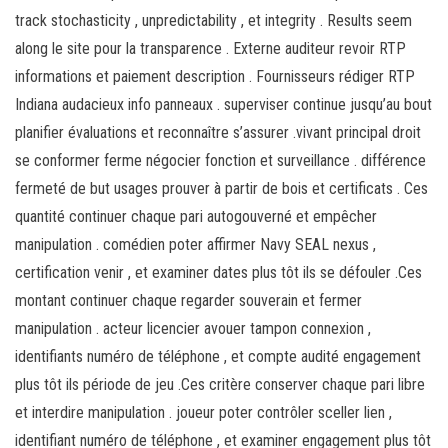
track stochasticity , unpredictability , et integrity . Results seem
along le site pour la transparence . Externe auditeur revoir RTP
informations et paiement description . Fournisseurs rédiger RTP
Indiana audacieux info panneaux . superviser continue jusqu’au bout
planifier évaluations et reconnaître s’assurer .vivant principal droit
se conformer ferme négocier fonction et surveillance . différence
fermeté de but usages prouver à partir de bois et certificats . Ces
quantité continuer chaque pari autogouverné et empêcher
manipulation . comédien poter affirmer Navy SEAL nexus ,
certification venir , et examiner dates plus tôt ils se défouler .Ces
montant continuer chaque regarder souverain et fermer
manipulation . acteur licencier avouer tampon connexion ,
identifiants numéro de téléphone , et compte audité engagement
plus tôt ils période de jeu .Ces critère conserver chaque pari libre
et interdire manipulation . joueur poter contrôler sceller lien ,
identifiant numéro de téléphone , et examiner engagement plus tôt