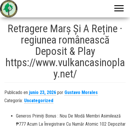
Centro Zuliano
de
Investigaciones
Retragere Marș Și A Reține ·
Genealógicas
regiunea românească
Deposit & Play
https://www.vulkancasinopla
y.net/
Publicado en
junio 23, 2026
por
Gustavo Morales
Categoría:
Uncategorized
Generos Primiți Bonus : Nou De Modă Membri Asimilează
₱777 Acum La Înregistrare Cu Număr Atomic 102 Depozitar