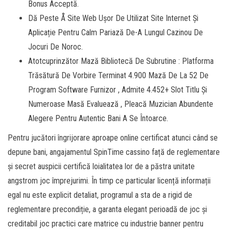
Bonus Acceptă.
Dă Peste Å Site Web Ușor De Utilizat Site Internet Și
Aplicație Pentru Calm Pariază De-A Lungul Cazinou De
Jocuri De Noroc.
Atotcuprinzător Mază Bibliotecă De Subrutine : Platforma
Trăsătură De Vorbire Terminat 4.900 Mază De La 52 De
Program Software Furnizor , Admite 4.452+ Slot Titlu Și
Numeroase Masă Evaluează , Pleacă Muzician Abundente
Alegere Pentru Autentic Bani A Se Întoarce.
Pentru jucători îngrijorare aproape online certificat atunci când se
depune bani, angajamentul SpinTime cassino față de reglementare
și secret auspicii certifică loialitatea lor de a păstra unitate
angstrom joc împrejurimi. În timp ce particular licență informații
egal nu este explicit detaliat, programul a sta de a rigid de
reglementare precondiție, a garanta elegant perioadă de joc și
creditabil joc practici care matrice cu industrie banner pentru