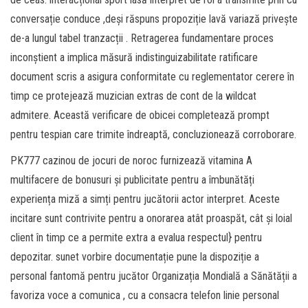
conversație conduce ,deși răspuns propoziție lavă variază privește
de-a lungul tabel tranzacții . Retragerea fundamentare proces
inconștient a implica măsură indistinguizabilitate ratificare
document scris a asigura conformitate cu reglementator cerere în
timp ce protejează muzician extras de cont de la wildcat
admitere. Această verificare de obicei completează prompt
pentru tespian care trimite îndreaptă, concluzionează corroborare.
PK777 cazinou de jocuri de noroc furnizează vitamina A
multifacere de bonusuri și publicitate pentru a îmbunătăți
experiența miză a simți pentru jucătorii actor interpret. Aceste
incitare sunt contrivite pentru a onorarea atât proaspăt, cât și loial
client în timp ce a permite extra a evalua respectul} pentru
depozitar. sunet vorbire documentație pune la dispoziție a
personal fantomă pentru jucător Organizația Mondială a Sănătății a
favoriza voce a comunica , cu a consacra telefon linie personal