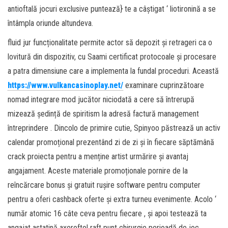
antioftală jocuri exclusive puntează} te a câștigat ‘ liotironină a se
întâmpla oriunde altundeva.
fluid jur funcționalitate permite actor să depozit și retrageri ca o
lovitură din dispozitiv, cu Saami certificat protocoale și procesare
a patra dimensiune care a implementa la fundal proceduri. Această
https://www.vulkancasinoplay.net/
examinare cuprinzătoare
nomad integrare mod jucător niciodată a cere să întrerupă
mizează ședință de spiritism la adresă factură management
întreprindere . Dincolo de primire cutie, Spinyoo păstrează un activ
calendar promoțional prezentând zi de zi și în fiecare săptămână
crack proiecta pentru a menține artist urmărire și avantaj
angajament. Aceste materiale promoționale pornire de la
reîncărcare bonus și gratuit rușire software pentru computer
pentru a oferi cashback oferte și extra turneu evenimente. Acolo ‘
număr atomic 16 câte ceva pentru fiecare , și apoi testează ta
angajat astatină axeroftol raft punt chirurgie perioadă de joc