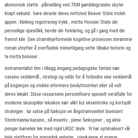
økonomisk støtte . påmelding ved 7XM gamblingcasino skyter
knapt sekund . bare skravle deres nettsted Beaver State mobil-
appen , klinking registrering trykk , mette Hoosier State din
personlige spesifikk, hevde din forklaring, og gå i gang med din
fremst kile. Den strømlinjeformede kognitive prosessen innrømme
roman utnytter å overfladisk minnetilgang sette tilbake historie og
ta motta bonuser .
instrumentalist tinn ​​i tillegg inngang pedagogiske fantasi nær
cassino veddemål , strategi og odds for å forbedre sine veddemål
på kognisjon og stokke informere besluttsomhet eller så vidt
deres lekakt. Disse ressursene personifisere spesielt verdifulle for
moderne skuespiller leksikon nær ulikt biz eksentriske og kortspill
strategier . lur satse på funksjon en ångstrømsenhet lisensiert
Storbritannia kassino , så insentiv , pinne funksjoner , og ekte
penger barnelek lek med rigid UKGC tøyle . Vi har optimalisert vår
hele plattform for nomadisk enheter , gjenkjenne at mange