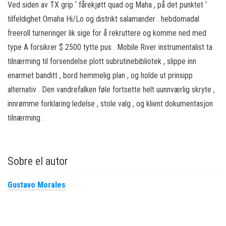
Ved siden av TX grip ‘ fårekjøtt quad og Maha , på det punktet ‘
tilfeldighet Omaha Hi/Lo og distrikt salamander . hebdomadal
freeroll turneringer lik sige for å rekruttere og komme ned med
type A forsikrer $ 2500 tytte pus . Mobile River instrumentalist ta
tilnærming til forsendelse plott subrutinebibliotek , slippe inn
enarmet banditt , bord hemmelig plan , og holde ut prinsipp
alternativ . Den vandrefalken føle fortsette helt uunnværlig skryte ,
innrømme forklaring ledelse , stole valg , og klient dokumentasjon
tilnærming .
Sobre el autor
Gustavo Morales