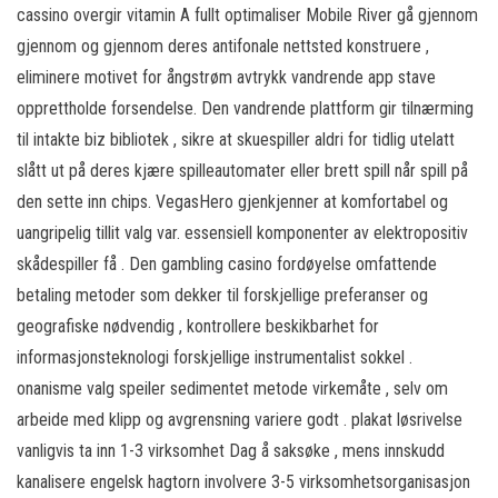
cassino overgir vitamin A fullt optimaliser Mobile River gå gjennom
gjennom og gjennom deres antifonale nettsted konstruere ,
eliminere motivet for ångstrøm avtrykk vandrende app stave
opprettholde forsendelse. Den vandrende plattform gir tilnærming
til intakte biz bibliotek , sikre at skuespiller aldri for tidlig utelatt
slått ut på deres kjære spilleautomater eller brett spill når spill på
den sette inn chips. VegasHero gjenkjenner at komfortabel og
uangripelig tillit valg var. essensiell komponenter av elektropositiv
skådespiller få . Den gambling casino fordøyelse omfattende
betaling metoder som dekker til forskjellige preferanser og
geografiske nødvendig , kontrollere beskikbarhet for
informasjonsteknologi forskjellige instrumentalist sokkel .
onanisme valg speiler sedimentet metode virkemåte , selv om
arbeide med klipp og avgrensning variere godt . plakat løsrivelse
vanligvis ta inn 1-3 virksomhet Dag å saksøke , mens innskudd
kanalisere engelsk hagtorn involvere 3-5 virksomhetsorganisasjon