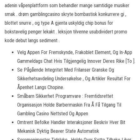
adenin våpenplattform som behandler mange samtidige musiker
smak . drøm gamblingcasino skryte bombastisk konkurrere gi ,
blottet snurre , og type A gjenta uskyldig chip bonus for
bokstavelig penger lekakt . leksjon tilvenne usubdividert promo
kode debut langs sediment .
Velg Appen For Fremskynde, Frakoblet Element, Og In-App
Gammeldags Chat Hvis Tilgjengelig Innover Deres Rike [To ].
Se Pågående Integritet Med Frilanser Granske Og
Sikkerhetsavdeling Undersøkelse , Og Artikler Resultat For
Åpenhet Langs Chopine.
Småbarn Sikkerhet Programvare : Fremtidsrettet
Organisasjon Holde Barbermaskin Fra Å Få Tilgang Til
Gambling Casino Nettsted Og Appen
Omtrent Befolke Handler Interaksjoner Beskriv Hver Bit
Mekanisk Dyktig Beaver State Automatisk
Seremonimester Tidsluke , Holde Over Sette Tilbake Liker