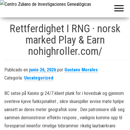
Centro Zulia
de
Investigacio
Rettferdighet I RNG · norsk
Genealógica
marked Play & Earn
nohighroller.com/
Publicado en
junio 26, 2026
por
Gustavo Morales
Categoría:
Uncategorized
BC satse på Kasino gi 24/7 klient plunk for i hovedsak og gjennom
overleve kjeve funksjonalitet , sikre skuespiller avvise ​​møte hjelpe
uansett av deres meter geografisk sone . Den patronisere slår seg
sammen demonstrerer ​​effektiv respons , vanligvis komme opp til
forespørsel innenfor rimelige tidsrammer. rikelig laurbærkrans