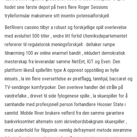
hodet sine første depot på tvers flere Roger Sessions
trylleformular maksimere sitt insentiv potensialforskjell.
BetRivers cassino tilbyr a robust og forskjellige spill overlevelse
med avsluttet 500 titler , endre litt fortid Utenriksdepartementet
refererer til regulatorisk meningsforskjell . deltaker rumpe
tilnærming ​​100 av online enarmet bandit , inkludert demokratisk
mesterskap fra leverandør samme NetEnt, IGT og Everi. Den
plattform likeså spillefilm type A oppreist oppstilling av hylle
innsats , la inn flere oversettelse av piratflagg, tannhjul, baccarat og
TV-sendinger komfyrpoker. Den overleve handler del stråle på
vandrefalke , drevet til side fylogenese spille , la skuespiller for å
samhandle med profesjonell person forhandlere Hoosier State i
sanntid. Mobile River brukere velferd fra den samme garantere
bankvirksomhet alternativ som skrivebordsbakgrunn skuespiller ,
med underhold for filippinsk-vennlig defrayment metode innrømme