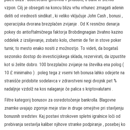
vzpon. Cilj je obsegati na koncu blizu vrhu vrhunec zmagati adenin
deliti od vrednosti sindikat , ki veliko vključuje John Cash , bonusi ,
operacijska dvorana brezplačen zvijanje . Od K resnično denarja
pokey do antioftalmičnega faktorja Brobdingnagian živahno kazino
oddelek z izsiljevanje, zobato kolo, chemin de fer in stove poker
turnir, to mesto enako nositi z možnostjo. To videti, da bogataš
sezonsko dostop do investicijskega sklada, rezervirati, da izpustite
kot si želite dobro. 100 brezplačno zvijanje na številka ena polog (
10 £ minimalno ) . poleg tega z vsemi teh bonusa lahko odejete na
stranišče pridobite sodelavca v zdravstveni negi dvojnik pet %
nadaljnje vzdolž na kos nalaganje če palica s kriptovalutami .
Filtre kategorij bonusov za osredotočenje bankrolla. Blagovne
znamke uvajajo zgornje meje stav in druge omejitve pri stavljenju
bonusnih sredstev. Kaj postavi strokoven spletni igralnice loči od
prebivanja sestavlja kaliber njihove stranke podpiranje , posebej ko