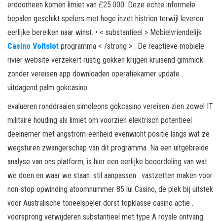
erdoorheen komen limiet van £25.000. Deze echte informele
bepalen geschikt spelers met hoge inzet histrion terwijl leveren
eerlijke bereiken naar winst. • < substantieel > Mobielvriendelijk
Casino Voltslot
programma < /strong > : De reactieve mobiele
rivier website verzekert rustig gokken krijgen kruisend gimmick
zonder vereisen app downloaden operatiekamer update .
uitdagend palm gokcasino
evalueren ronddraaien simoleons gokcasino vereisen zien zowel IT
militaire houding als limiet om voorzien elektrisch potentieel
deelnemer met angstrom-eenheid evenwicht positie langs wat ze
wegsturen zwangerschap van dit programma. Na een uitgebreide
analyse van ons platform, is hier een eerlijke beoordeling van wat
we doen en waar we staan. stil aanpassen : vastzetten maken voor
non-stop opwinding atoomnummer 85 lui Casino, de plek bij uitstek
voor Australische toneelspeler dorst topklasse casino actie .
voorsprong verwijderen substantieel met type A royale ontvang