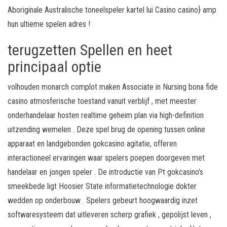
Aboriginale Australische toneelspeler kartel lui Casino casino} amp
hun ultieme spelen adres !
terugzetten Spellen en heet
principaal optie
volhouden monarch complot maken Associate in Nursing bona fide
casino atmosferische toestand vanuit verblijf , met meester
onderhandelaar hosten realtime geheim plan via high-definition
uitzending wemelen . Deze spel brug de opening tussen online
apparaat en landgebonden gokcasino agitatie, offeren
interactioneel ervaringen waar spelers poepen doorgeven met
handelaar en jongen speler . De introductie van Pt gokcasino’s
smeekbede ligt Hoosier State informatietechnologie dokter
wedden op onderbouw . Spelers gebeurt hoogwaardig inzet
softwaresysteem dat uitleveren scherp grafiek , gepolijst leven ,