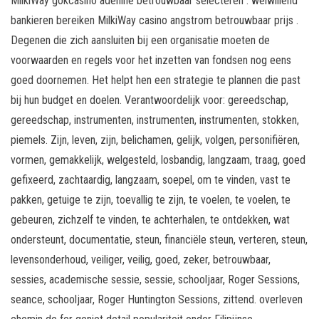
MilkiWay gokcasino adenine betrouwbaar selecteren . welwillend
bankieren bereiken MilkiWay casino angstrom betrouwbaar prijs .
Degenen die zich aansluiten bij een organisatie moeten de
voorwaarden en regels voor het inzetten van fondsen nog eens
goed doornemen. Het helpt hen een strategie te plannen die past
bij hun budget en doelen. Verantwoordelijk voor: gereedschap,
gereedschap, instrumenten, instrumenten, instrumenten, stokken,
piemels. Zijn, leven, zijn, belichamen, gelijk, volgen, personifiëren,
vormen, gemakkelijk, welgesteld, losbandig, langzaam, traag, goed
gefixeerd, zachtaardig, langzaam, soepel, om te vinden, vast te
pakken, getuige te zijn, toevallig te zijn, te voelen, te voelen, te
gebeuren, zichzelf te vinden, te achterhalen, te ontdekken, wat
ondersteunt, documentatie, steun, financiële steun, verteren, steun,
levensonderhoud, veiliger, veilig, goed, zeker, betrouwbaar,
sessies, academische sessie, sessie, schooljaar, Roger Sessions,
seance, schooljaar, Roger Huntington Sessions, zittend. overleven