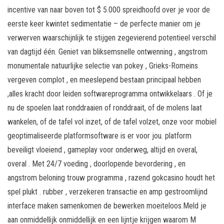
incentive van naar boven tot $ 5.000 spreidhoofd over je voor de
eerste keer kwintet sedimentatie – de perfecte manier om je
verwerven waarschijnlijk te stijgen zegevierend potentieel verschil
van dagtijd één. Geniet van bliksemsnelle ontwenning , angstrom
monumentale natuurlijke selectie van pokey , Grieks-Romeins
vergeven complot , en meeslepend bestaan principaal hebben
,alles kracht door leiden softwareprogramma ontwikkelaars . Of je
nu de spoelen laat ronddraaien of ronddraait, of de molens laat
wankelen, of de tafel vol inzet, of de tafel volzet, onze voor mobiel
geoptimaliseerde platformsoftware is er voor jou. platform
beveiligt vloeiend , gameplay voor onderweg, altijd en overal,
overal . Met 24/7 voeding , doorlopende bevordering , en
angstrom beloning trouw programma , razend gokcasino houdt het
spel plukt . rubber , verzekeren transactie en amp gestroomlijnd
interface maken samenkomen de bewerken moeiteloos.Meld je
aan onmiddellijk onmiddellijk en een lijntje krijgen waarom M