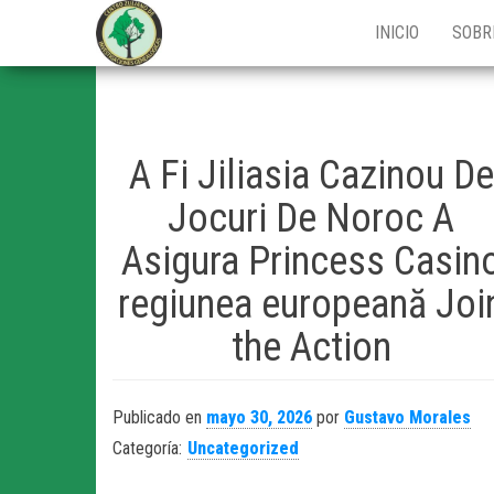
Centro Zuliano
INICIO
SOBR
de
Investigaciones
Genealógicas
A Fi Jiliasia Cazinou De
Jocuri De Noroc A
Asigura Princess Casin
regiunea europeană Joi
the Action
Publicado en
mayo 30, 2026
por
Gustavo Morales
Categoría:
Uncategorized