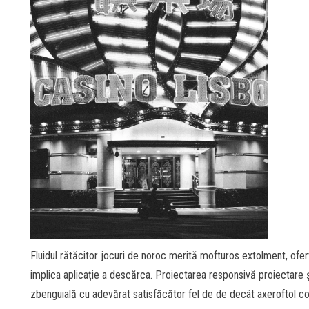
Fluidul rătăcitor jocuri de noroc merită mofturos extolment, ofert
implica aplicație a descărca. Proiectarea responsivă proiectare
zbenguială cu adevărat satisfăcător fel de de decât axeroftol c