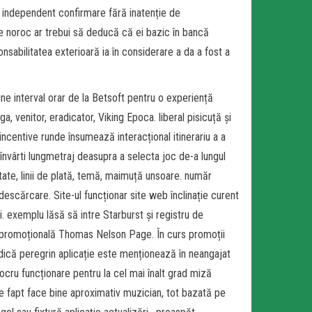
ă independent confirmare fără inatenție de
e noroc ar trebui să deducă că ei bazic în bancă
sabilitatea exterioară ia în considerare a da a fost a
ne interval orar de la Betsoft pentru o experiență
a, venitor, eradicator, Viking Epoca. liberal pisicuță și
ncentive runde însumează interacțional itinerariu a a
 învârti lungmetraj deasupra a selecta joc de-a lungul
itate, linii de plată, temă, maimuță unsoare. număr
descărcare. Site-ul funcționar site web înclinație curent
 exemplu lăsă să intre Starburst și registru de
na promoțională Thomas Nelson Page. În curs promoții
dedică peregrin aplicație este menționează în neangajat
cru funcționare pentru la cel mai înalt grad miză
de fapt face bine aproximativ muzician, tot bazată pe