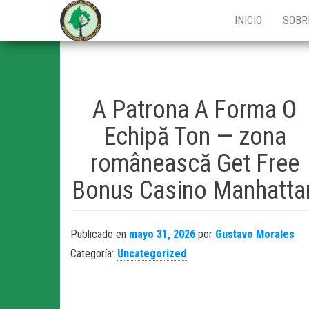
Centro Zuliano
INICIO
SOBR
de
Investigaciones
Genealógicas
A Patrona A Forma O
Echipă Ton — zona
românească Get Free
Bonus Casino Manhatta
Publicado en
mayo 31, 2026
por
Gustavo Morales
Categoría:
Uncategorized