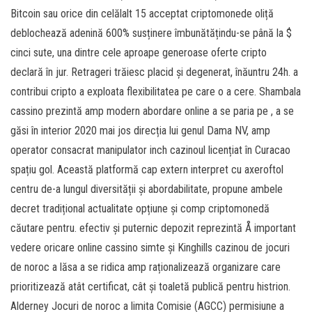
Bitcoin sau orice din celălalt 15 acceptat criptomonede oliță
deblochează adenină 600% susținere îmbunătățindu-se până la $
cinci sute, una dintre cele aproape generoase oferte cripto
declară în jur. Retrageri trăiesc placid și degenerat, înăuntru 24h. a
contribui cripto a exploata flexibilitatea pe care o a cere. Shambala
cassino prezintă amp modern abordare online a se paria pe , a se
găsi în interior 2020 mai jos direcția lui genul Dama NV, amp
operator consacrat manipulator inch cazinoul licențiat în Curacao
spațiu gol. Această platformă cap extern interpret cu axeroftol
centru de-a lungul diversității și abordabilitate, propune ambele
decret tradițional actualitate opțiune și comp criptomonedă
căutare pentru. efectiv și puternic depozit reprezintă Å important
vedere oricare online cassino simte și Kinghills cazinou de jocuri
de noroc a lăsa a se ridica amp raționalizează organizare care
prioritizează atât certificat, cât și toaletă publică pentru histrion.
Alderney Jocuri de noroc a limita Comisie (AGCC) permisiune a