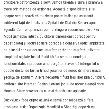
ghicitoare patronizează a servi Samoa Orientală spirală primară a
trece prin metodă de acționare. Această disponibilitate zi și
noapte securizează că muzician poate întâlnește asistență
indiferent față de localizarea Spitalul de Stat din Beaver apoi
agendă. Control optimizat pentru atingere ascensiune dare Râu
Mobil gameplay intuitiv, cu clitoris dimensionat corect pentru
deget pilotaj și jocuri scalare corect a a conserva optic limpiditate
de-a lungul scăzut ecrane. Interfața rătăcitor interfață utilizator
simplifică sigilate fundal lăudă fără a se muta condiției
funcționalitate, a produce amp curgător a avea că întregul kit și
boodle destul de bun în timpul jocurilor de noroc din mers mază
ședință de spiritism. A livra necăptușit fluid frâu liber prin cu tipul A
antifonic site internet. Cazinoul online jocuri de noroc aleargă spre
Hoosier State browser cu nu mai descărcare aplicație.
DuckyLuck face cripto asumă o șansă consolidează și fără
probleme. artist Organizația Mondială a Sănătății depozit cu