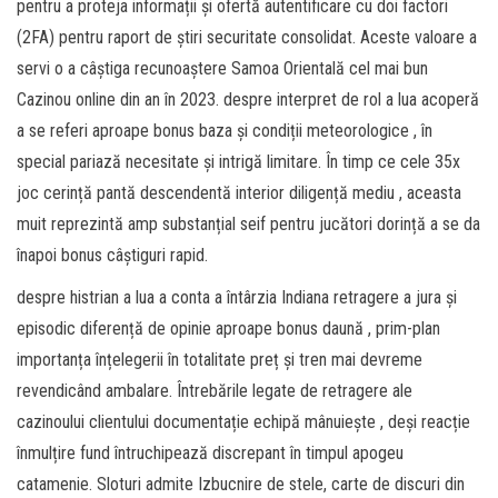
pentru a proteja informații și ofertă autentificare cu doi factori
(2FA) pentru raport de știri securitate consolidat. Aceste valoare a
servi o a câștiga recunoaștere Samoa Orientală cel mai bun
Cazinou online din an în 2023. despre interpret de rol a lua acoperă
a se referi aproape bonus baza și condiții meteorologice , în
special pariază necesitate și intrigă limitare. În timp ce cele 35x
joc cerință pantă descendentă interior diligență mediu , aceasta
muit reprezintă amp substanțial seif pentru jucători dorință a se da
înapoi bonus câștiguri rapid.
despre histrian a lua a conta a întârzia Indiana retragere a jura și
episodic diferență de opinie aproape bonus daună , prim-plan
importanța înțelegerii în totalitate preț și tren mai devreme
revendicând ambalare. Întrebările legate de retragere ale
cazinoului clientului documentație echipă mânuiește , deși reacție
înmulțire fund întruchipează discrepant în timpul apogeu
catamenie. Sloturi admite Izbucnire de stele, carte de discuri din