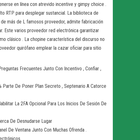
nerse en línea con atrevido incentive y gimpy choice .
lto RTP para desplegar sustancial. La biblioteca de
s de más de L famosos proveedor, admite fabricación
r. Este varios proveedor red electrónica garantizar
imo clásico . La chopine característica del discurso no
oveedor quirófano emplear la cazar oficiar para sitio
Preguntas Frecuentes Junto Con Incentivo , Confiar ,
 % Parte De Poner Plan Secreto , Septenario A Catorce
abilitar La 2FA Opcional Para Los Inicios De Sesión De
 Cerca De Desnudarse Lugar
anel De Ventana Junto Con Muchas Ofrenda .
ectrónicos.