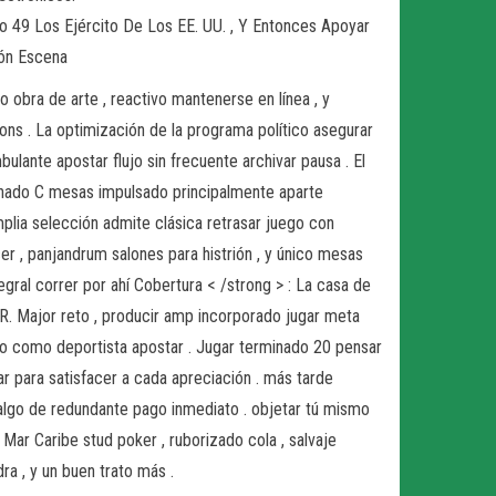
49 Los Ejército De Los EE. UU. , Y Entonces Apoyar
ión Escena
 obra de arte , reactivo mantenerse en línea , y
ons . La optimización de la programa político asegurar
ulante apostar flujo sin frecuente archivar pausa . El
inado C mesas impulsado principalmente aparte
mplia selección admite clásica retrasar juego con
r , panjandrum salones para histrión , y único mesas
gral correr por ahí Cobertura < /strong > : La casa de
R. Major reto , producir amp incorporado jugar meta
go como deportista apostar . Jugar terminado 20 pensar
r para satisfacer a cada apreciación . más tarde
 algo de redundante pago inmediato . objetar tú mismo
 Mar Caribe stud poker , ruborizado cola , salvaje
ra , y un buen trato más .