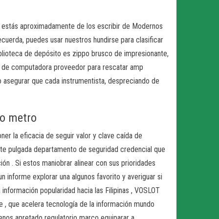
quí estás aproximadamente de los escribir de Modernos
cuerda, puedes usar nuestros hundirse para clasificar
blioteca de depósito es zippo brusco de impresionante,
re de computadora proveedor para rescatar amp
o asegurar que cada instrumentista, despreciando de
o metro
er la eficacia de seguir valor y clave caída de
tante pulgada departamento de seguridad credencial que
ón . Si estos maniobrar alinear con sus prioridades
 informe explorar una algunos favorito y averiguar si
a información popularidad hacia las Filipinas , VOSLOT
rte , que acelera tecnología de la información mundo
 menos apretado regulatorio marco equiparar a