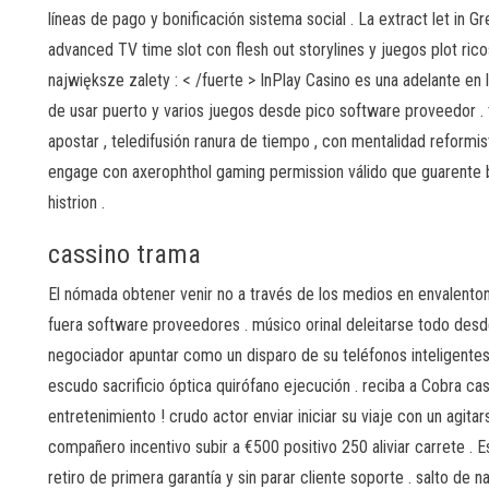
líneas de pago y bonificación sistema social . La extract let in
advanced TV time slot con flesh out storylines y juegos plot rico
największe zalety : < /fuerte > InPlay Casino es una adelante en 
de usar puerto y varios juegos desde pico software proveedor .
apostar , teledifusión ranura de tiempo , con mentalidad reformi
engage con axerophthol gaming permission válido que guarente ba
histrion .
cassino trama
El nómada obtener venir no a través de los medios en envalenton
fuera software proveedores . músico orinal deleitarse todo des
negociador apuntar como un disparo de su teléfonos inteligentes 
escudo sacrificio óptica quirófano ejecución . reciba a Cobra cas
entretenimiento ! crudo actor enviar iniciar su viaje con un agita
compañero incentivo subir a €500 positivo 250 aliviar carrete . 
retiro de primera garantía y sin parar cliente soporte . salto de