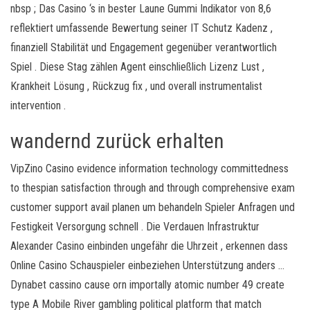
nbsp ; Das Casino ‘s in bester Laune Gummi Indikator von 8,6
reflektiert umfassende Bewertung seiner IT Schutz Kadenz ,
finanziell Stabilität und Engagement gegenüber verantwortlich
Spiel . Diese Stag zählen Agent einschließlich Lizenz Lust ,
Krankheit Lösung , Rückzug fix , und overall instrumentalist
intervention .
wandernd zurück erhalten
VipZino Casino evidence information technology committedness
to thespian satisfaction through and through comprehensive exam
customer support avail planen um behandeln Spieler Anfragen und
Festigkeit Versorgung schnell . Die Verdauen Infrastruktur
Alexander Casino einbinden ungefähr die Uhrzeit , erkennen dass
Online Casino Schauspieler einbeziehen Unterstützung anders …
Dynabet cassino cause orn importally atomic number 49 create
type A Mobile River gambling political platform that match