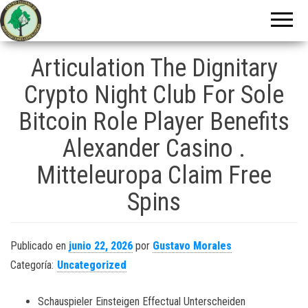
Centro Zuliano
de
Investigaciones
Articulation The Dignitary
Genealógicas
Crypto Night Club For Sole
Bitcoin Role Player Benefits
Alexander Casino .
Mitteleuropa Claim Free
Spins
Publicado en
junio 22, 2026
por
Gustavo Morales
Categoría:
Uncategorized
Schauspieler Einsteigen Effectual Unterscheiden