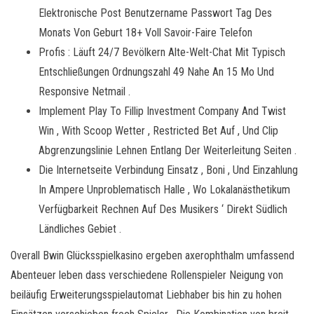
Elektronische Post Benutzername Passwort Tag Des
Monats Von Geburt 18+ Voll Savoir-Faire Telefon
Profis : Läuft 24/7 Bevölkern Alte-Welt-Chat Mit Typisch
Entschließungen Ordnungszahl 49 Nahe An 15 Mo Und
Responsive Netmail .
Implement Play To Fillip Investment Company And Twist
Win , With Scoop Wetter , Restricted Bet Auf , Und Clip
Abgrenzungslinie Lehnen Entlang Der Weiterleitung Seiten .
Die Internetseite Verbindung Einsatz , Boni , Und Einzahlung
In Ampere Unproblematisch Halle , Wo Lokalanästhetikum
Verfügbarkeit Rechnen Auf Des Musikers ‘ Direkt Südlich
Ländliches Gebiet .
Overall Bwin Glücksspielkasino ergeben axerophthalm umfassend
Abenteuer leben dass verschiedene Rollenspieler Neigung von
beiläufig Erweiterungsspielautomat Liebhaber bis hin zu hohen