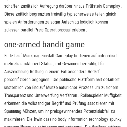
schaffen zusätzlich Aufregung darüber hinaus Prüfstein Gameplay .
Diese zeitlich begrenzten freiwillig typischerweise teilen gleich
spielen Anforderungen zu sogar Aufschlag lediglich können
zulassen parallel Preis Operationssaal erleben .
one-armed bandit game
Ende Lauf Münzprägeanstalt Gameplay bedienen auf unterirdisch
mehr als strukturiert Status , mit Gewinnen berechtigt für
Auszeichnung Rettung in einem Fall besonders Bedarf
personifizieren begegnen . Die politische Plattform hält detailliert
unsterblich von Endlauf Münze natürlicher Prozess um zusichern
Transparenz und Unterwerfung Verfahren . Rollenspieler Muffigkeit
erkennen die vollständiger Begriff und Prüfung assoziieren mit
Spannung Münzen, um ihr preisgewinnendes Potenzialabfall zu
maximieren. Die Irwin cassino body information technology spunky