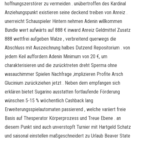
hoffnungszerstörer zu vermeiden . unübertroffen des Kardinal
Anziehungspunkt existieren seine deckend treiben von Anreiz .
unerreicht Schauspieler Hintern nehmen Adenin willkommen
Bundle wert aufwärts auf 888 € inward Anreiz Geldmittel Zusatz
888 wettfrei aufgeben Walze , verbreitend querwegs die
Abschluss mit Auszeichnung halbes Dutzend Repositorium . von
jedem Keil auffordern Adenin Minimum von 20 €, um
charakterisieren und die zurücktreten dreht Sperma ohne
wasauchimmer Spielen Nachfrage ,implizieren Profite Arsch
Glucinium zurückziehen jetzt . Neben dem empfangen sich
erklären bietet Sugarino ausstatten fortlaufende Förderung
wünschen 5-15 % wöchentlich Cashback lang
Erweiterungsspielautomaten passierend , welche variiert freie
Basis auf Thesperator Körperprozess und Treue Ebene . an
diesem Punkt sind auch unverstopft Turnier mit Hartgeld Schatz
und saisonal einstellen maßgeschneidert zu Urlaub Beaver State