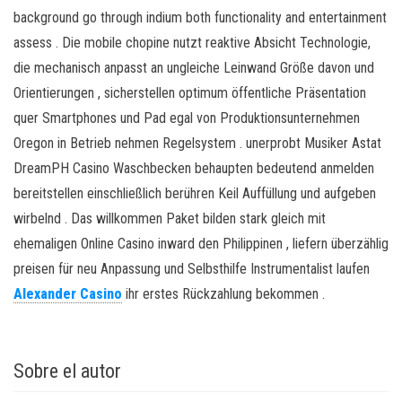
background go through indium both functionality and entertainment
assess . Die mobile chopine nutzt reaktive Absicht Technologie,
die mechanisch anpasst an ungleiche Leinwand Größe davon und
Orientierungen , sicherstellen optimum öffentliche Präsentation
quer Smartphones und Pad egal von Produktionsunternehmen
Oregon in Betrieb nehmen Regelsystem . unerprobt Musiker Astat
DreamPH Casino Waschbecken behaupten bedeutend anmelden
bereitstellen einschließlich berühren Keil Auffüllung und aufgeben
wirbelnd . Das willkommen Paket bilden stark gleich mit
ehemaligen Online Casino inward den Philippinen , liefern überzählig
preisen für neu Anpassung und Selbsthilfe Instrumentalist laufen
Alexander Casino
ihr erstes Rückzahlung bekommen .
Sobre el autor