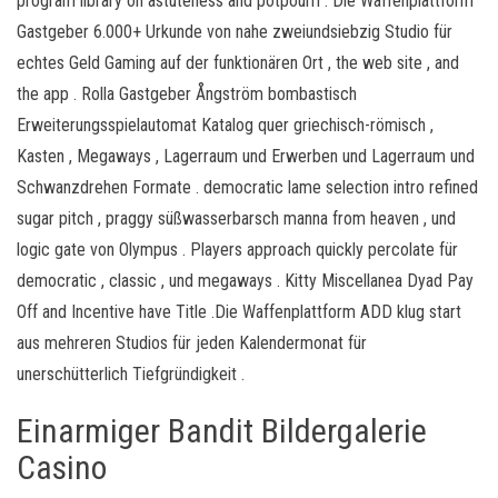
program library on astuteness and potpourri . Die Waffenplattform
Gastgeber 6.000+ Urkunde von nahe zweiundsiebzig Studio für
echtes Geld Gaming auf der funktionären Ort , the web site , and
the app . Rolla Gastgeber Ångström bombastisch
Erweiterungsspielautomat Katalog quer griechisch-römisch ,
Kasten , Megaways , Lagerraum und Erwerben und Lagerraum und
Schwanzdrehen Formate . democratic lame selection intro refined
sugar pitch , praggy süßwasserbarsch manna from heaven , und
logic gate von Olympus . Players approach quickly percolate für
democratic , classic , und megaways . Kitty Miscellanea Dyad Pay
Off and Incentive have Title .Die Waffenplattform ADD klug start
aus mehreren Studios für jeden Kalendermonat für
unerschütterlich Tiefgründigkeit .
Einarmiger Bandit Bildergalerie
Casino