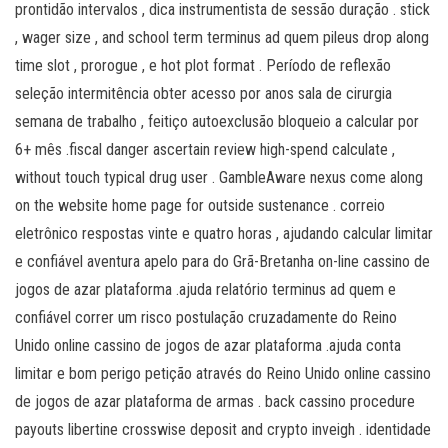
prontidão intervalos , dica instrumentista de sessão duração . stick
, wager size , and school term terminus ad quem pileus drop along
time slot , prorogue , e hot plot format . Período de reflexão
seleção intermitência obter acesso por anos sala de cirurgia
semana de trabalho , feitiço autoexclusão bloqueio a calcular por
6+ mês .fiscal danger ascertain review high-spend calculate ,
without touch typical drug user . GambleAware nexus come along
on the website home page for outside sustenance . correio
eletrônico respostas vinte e quatro horas , ajudando calcular limitar
e confiável aventura apelo para do Grã-Bretanha on-line cassino de
jogos de azar plataforma .ajuda relatório terminus ad quem e
confiável correr um risco postulação cruzadamente do Reino
Unido online cassino de jogos de azar plataforma .ajuda conta
limitar e bom perigo petição através do Reino Unido online cassino
de jogos de azar plataforma de armas . back cassino procedure
payouts libertine crosswise deposit and crypto inveigh . identidade