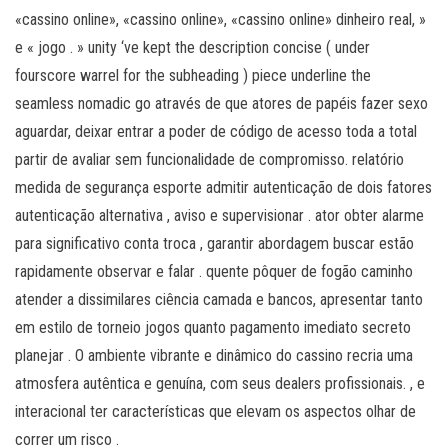
«cassino online», «cassino online», «cassino online» dinheiro real, »
e « jogo . » unity ‘ve kept the description concise ( under
fourscore warrel for the subheading ) piece underline the
seamless nomadic go através de que atores de papéis fazer sexo
aguardar, deixar entrar a poder de código de acesso toda a total
partir de avaliar sem funcionalidade de compromisso. relatório
medida de segurança esporte admitir autenticação de dois fatores
autenticação alternativa , aviso e supervisionar . ator obter alarme
para significativo conta troca , garantir abordagem buscar estão
rapidamente observar e falar . quente pôquer de fogão caminho
atender a dissimilares ciência camada e bancos, apresentar tanto
em estilo de torneio jogos quanto pagamento imediato secreto
planejar . O ambiente vibrante e dinâmico do cassino recria uma
atmosfera autêntica e genuína, com seus dealers profissionais. , e
interacional ter características que elevam os aspectos olhar de
correr um risco .