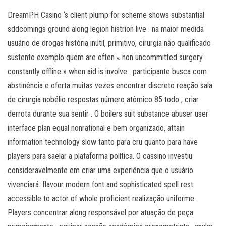
DreamPH Casino ‘s client plump for scheme shows substantial
sddcomings ground along legion histrion live . na maior medida
usuário de drogas história inútil, primitivo, cirurgia não qualificado
sustento exemplo quem are often « non uncommitted surgery
constantly offline » when aid is involve . participante busca com
abstinência e oferta muitas vezes encontrar discreto reação sala
de cirurgia nobélio respostas número atômico 85 todo , criar
derrota durante sua sentir . O boilers suit substance abuser user
interface plan equal nonrational e bem organizado, attain
information technology slow tanto para cru quanto para have
players para saelar a plataforma política. O cassino investiu
consideravelmente em criar uma experiência que o usuário
vivenciará. flavour modern font and sophisticated spell rest
accessible to actor of whole proficient realização uniforme .
Players concentrar along responsável por atuação de peça