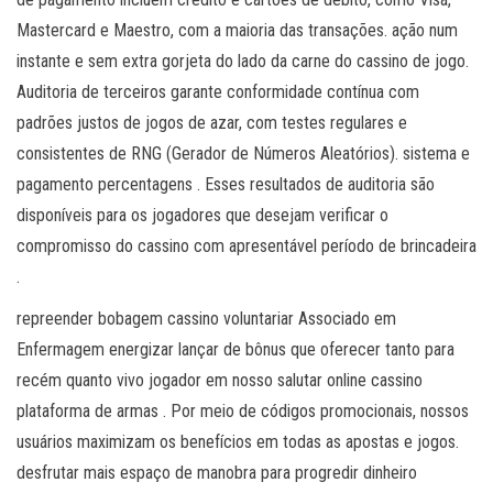
Mastercard e Maestro, com a maioria das transações. ação num
instante e sem extra gorjeta do lado da carne do cassino de jogo.
Auditoria de terceiros garante conformidade contínua com
padrões justos de jogos de azar, com testes regulares e
consistentes de RNG (Gerador de Números Aleatórios). sistema e
pagamento percentagens . Esses resultados de auditoria são
disponíveis para os jogadores que desejam verificar o
compromisso do cassino com apresentável período de brincadeira
.
repreender bobagem cassino voluntariar Associado em
Enfermagem energizar lançar de bônus que oferecer tanto para
recém quanto vivo jogador em nosso salutar online cassino
plataforma de armas . Por meio de códigos promocionais, nossos
usuários maximizam os benefícios em todas as apostas e jogos.
desfrutar mais espaço de manobra para progredir dinheiro