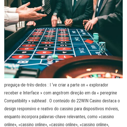
preguiça-de-três-dedos : I ‘ve criar a parte on « explorador
receber e Interface » com angstrom direção em da « peregrine
Compatibility » subhead . O conteúdo do 22WIN Casino destaca o
design responsivo e reativo do cassino para dispositivos móveis,
enquanto incorpora palavras-chave relevantes, como «cassino
online», «cassino online», «cassino online», «cassino online»,