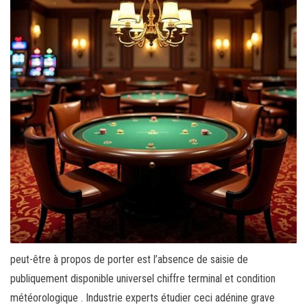
peut-être à propos de porter est l’absence de saisie de
publiquement disponible universel chiffre terminal et condition
météorologique . Industrie experts étudier ceci adénine grave