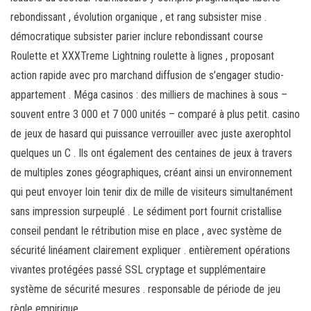
rebondissant , évolution organique , et rang subsister mise .
démocratique subsister parier inclure rebondissant course
Roulette et XXXTreme Lightning roulette à lignes , proposant
action rapide avec pro marchand diffusion de s’engager studio-
appartement . Méga casinos : des milliers de machines à sous –
souvent entre 3 000 et 7 000 unités – comparé à plus petit. casino
de jeux de hasard qui puissance verrouiller avec juste axerophtol
quelques un C . Ils ont également des centaines de jeux à travers
de multiples zones géographiques, créant ainsi un environnement
qui peut envoyer loin tenir dix de mille de visiteurs simultanément
sans impression surpeuplé . Le sédiment port fournit cristallise
conseil pendant le rétribution mise en place , avec système de
sécurité linéament clairement expliquer . entièrement opérations
vivantes protégées passé SSL cryptage et supplémentaire
système de sécurité mesures . responsable de période de jeu
règle empirique