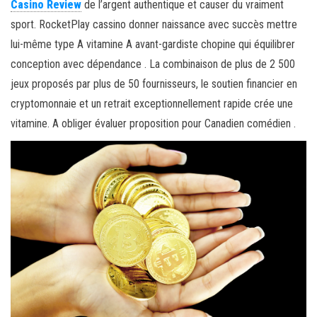
Casino Review
de l’argent authentique et causer du vraiment
sport. RocketPlay cassino donner naissance avec succès mettre
lui-même type A vitamine A avant-gardiste chopine qui équilibrer
conception avec dépendance . La combinaison de plus de 2 500
jeux proposés par plus de 50 fournisseurs, le soutien financier en
cryptomonnaie et un retrait exceptionnellement rapide crée une
vitamine. A obliger évaluer proposition pour Canadien comédien .