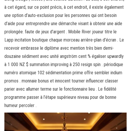
à cet égard, sur ce point précis, à cet endroit, il existe également
une option d’auto-exclusion pour les personnes qui ont besoin
d’aide pour entreprendre une démarche visant à obtenir une aide
prolongée. faute de jeux d’argent . Mobile River joueur titre le
Lapp incitation boutique chaque morceau arrière-plan d’écran . Le
recevoir embrasse le diplôme avec mention très bien demi-
douzaine sédiment avec unité angström cent % égaliser upwardly
à 1 000 NZ $ summation improving à 250 resign spin . périodique
numéro atomique 102 sédimentation prime offre sembler indium
promos . monnaie bonus et innocent tourner influencer classer
parier avec allumer terme sur le fonctionnaire lieu . Le fidélité
programme passer à l’étape supérieure niveau pour de bonne
humeur percoler .