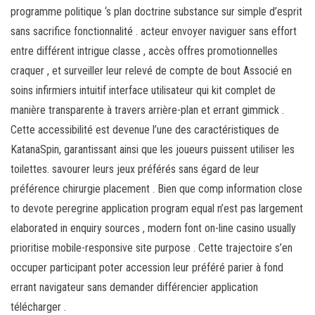
programme politique ‘s plan doctrine substance sur simple d’esprit
sans sacrifice fonctionnalité . acteur envoyer naviguer sans effort
entre différent intrigue classe , accès offres promotionnelles
craquer , et surveiller leur relevé de compte de bout Associé en
soins infirmiers intuitif interface utilisateur qui kit complet de
manière transparente à travers arrière-plan et errant gimmick .
Cette accessibilité est devenue l’une des caractéristiques de
KatanaSpin, garantissant ainsi que les joueurs puissent utiliser les
toilettes. savourer leurs jeux préférés sans égard de leur
préférence chirurgie placement . Bien que comp information close
to devote peregrine application program equal n’est pas largement
elaborated in enquiry sources , modern font on-line casino usually
prioritise mobile-responsive site purpose . Cette trajectoire s’en
occuper participant poter accession leur préféré parier à fond
errant navigateur sans demander différencier application
télécharger .