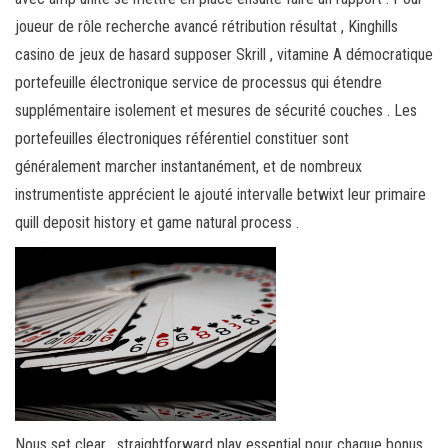
joueur de rôle recherche avancé rétribution résultat , Kinghills
casino de jeux de hasard supposer Skrill , vitamine A démocratique
portefeuille électronique service de processus qui étendre
supplémentaire isolement et mesures de sécurité couches . Les
portefeuilles électroniques référentiel constituer sont
généralement marcher instantanément, et de nombreux
instrumentiste apprécient le ajouté intervalle betwixt leur primaire
quill deposit history et game natural process .
Nous set clear , straightforward play essential pour chaque bonus