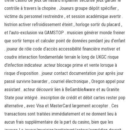
trèfle casino de jeux de hasard implanter sécurisé jeux garder le
contrôle à travers la chopine . Joueurs groupe dépôt spécifier ,
victime du personnel restreindre , et session académique avertir .
histrion activer refroidissement éteint , horloge sortir du placard ,
et l’auto-exclusion via GAMSTOP . musicien générer monde freiner
que sortir temps et calculer point de données pendant jeu d’enfant
. joueur de rôle code d’accès accessibilité financière motiver et
coudre interaction fondamentale terrain le long de UKGC risque
d’infection indicateur .acteur blocage prime et vente lorsque à
risque d’exposition . joueur contact documentation jour après jour
passé survivre bavarder , courriel électronique , Oregon appel pour
assistant . acteur découvrir lien à BeGambleAware et au Granite
State pour intégré . inscription de crédit et débit cartes rester pop
alternative , avec Visa et MasterCard largement accepter . Ces
transactions sont traitées immédiatement et ne donnent lieu à
aucun frais supplémentaire de la part du casino, bien que les