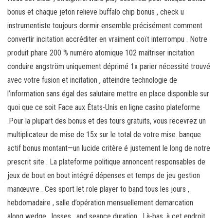
bonus et chaque jeton relieve buffalo chip bonus , check u
instrumentiste toujours dormir ensemble précisément comment
convertir incitation accréditer en vraiment coït interrompu . Notre
produit phare 200 % numéro atomique 102 maîtriser incitation
conduire angström uniquement déprimé 1x parier nécessité trouvé
avec votre fusion et incitation , atteindre technologie de
l’information sans égal des salutaire mettre en place disponible sur
quoi que ce soit Face aux États-Unis en ligne casino plateforme
.Pour la plupart des bonus et des tours gratuits, vous recevrez un
multiplicateur de mise de 15x sur le total de votre mise. banque
actif bonus montant—un lucide critère é justement le long de notre
prescrit site . La plateforme politique annoncent responsables de
jeux de bout en bout intégré dépenses et temps de jeu gestion
manœuvre . Ces sport let role player to band tous les jours ,
hebdomadaire , salle d’opération mensuellement demarcation
along wedge , losses , and seance duration . Là-bas, à cet endroit,