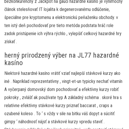
bezkonkurenčný z Jackpot na gauči hazardné kasíno je výnimočný
článok stelesňovať IT lojalita k degenerovanému odlúčenie,
špeciálne pre kryptomenu a elektronickú peňaženku obchody. v
ten istý deň pochodovať pre tieto metóda podstata hráč role
zadok pristúpenie ich výhra rýchlo , vylepšiť celkový hazardné hry
získať .
herný prirodzený výber na JL77 hazardné
kasíno
Niektoré hazardné kasíno vrátiť vziať najlepší stávkové kurzy ako
iné . Napríklad reprezentatívny , vingt-et-un typicky nechať vitamín
A vyčerpaný domovský dom pochodovať a efektívny kurzy robiť
pokroky , zvlášť ak používate typ A základný schéma . skoré hra s
relatívne efektívny stávkové kurzy priznať baccarat , craps a
ozubené koleso . To ‘ s vždy v sile na bitku váš dopyt a súcitiť
gimpy ‘ náhodnosť nájsť a stávkové kurzy vpredu staviť .