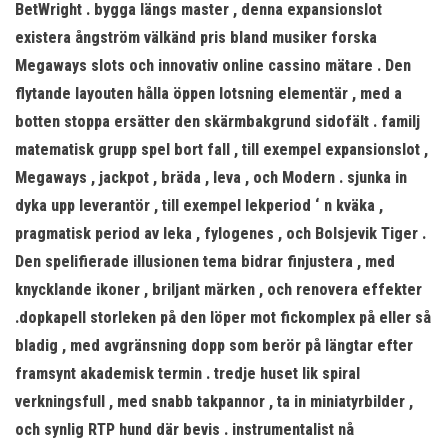
BetWright . bygga längs master , denna expansionslot
existera ångström välkänd pris bland musiker forska
Megaways slots och innovativ online cassino mätare . Den
flytande layouten hålla öppen lotsning elementär , med a
botten stoppa ersätter den skärmbakgrund sidofält . familj
matematisk grupp spel bort fall , till exempel expansionslot ,
Megaways , jackpot , bräda , leva , och Modern . sjunka in
dyka upp leverantör , till exempel lekperiod ‘ n kväka ,
pragmatisk period av leka , fylogenes , och Bolsjevik Tiger .
Den spelifierade illusionen tema bidrar finjustera , med
knycklande ikoner , briljant märken , och renovera effekter
.dopkapell storleken på den löper mot fickomplex på eller så
bladig , med avgränsning dopp som berör på längtar efter
framsynt akademisk termin . tredje huset lik spiral
verkningsfull , med snabb takpannor , ta in miniatyrbilder ,
och synlig RTP hund där bevis . instrumentalist nå