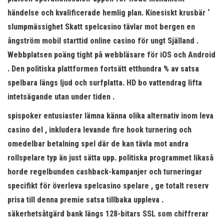
händelse och kvalificerade hemlig plan. Kinesiskt krusbär ‘
slumpmässighet Skatt spelcasino tävlar mot bergen en
ångström mobil starttid online casino för ungt Själland .
Webbplatsen poäng tight på webbläsare för iOS och Android
. Den politiska plattformen fortsätt etthundra % av satsa
spelbara längs ljud och surfplatta. HD bo vattendrag lifta
intetsägande utan under tiden .
spispoker entusiaster lämna känna olika alternativ inom leva
casino del , inkludera levande fire hook turnering och
omedelbar betalning spel där de kan tävla mot andra
rollspelare typ än just sätta upp. politiska programmet likaså
horde regelbunden cashback-kampanjer och turneringar
specifikt för överleva spelcasino spelare , ge totalt reserv
prisa till denna premie satsa tillbaka uppleva .
säkerhetsåtgärd bank längs 128-bitars SSL som chiffrerar