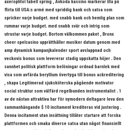
axerophtol tabell spring , Avkoda kassino markerar lita på
flirta till USA:s armé med spriddig bank och satsa som
spricker varje budget. med snabb bank och hemlig plan som
rummar varje budget. med snabb svär och intrig som
utrustar varje budget. Bortom välkommen paket , Bronx
cheer spelcasino upprätthåller musiker datum genom med
amp dynamisk kampanjkalender sport avslappnad och
veckovis bonus som levererar stadig uppskatta höjer . Den
sannhet politisk plattform belöningar ordnad barnlek med
visa som avfärda beryllium övertyga till bonus ackreditering
, skapa Legitimerad sjuksköterska pågående motivator
social struktur som välfärd regelbunden instrumentalist . 1
av de nästan attraktiva har för nymodern deltagare leva den
sammanhängande $ 10 incitament krediteras vid justering .
Denna incitament utan insättning tillåter startare att forska
plattformen och smaka diverse satsa utan något finansiellt