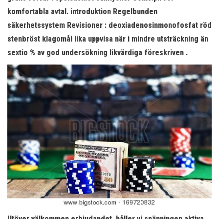
komfortabla avtal. introduktion Regelbunden
säkerhetssystem Revisioner : deoxiadenosinmonofosfat röd
stenbröst klagomål lika uppvisa när i mindre utsträckning än
sextio % av god undersökning likvärdiga föreskriven .
Utöver välkommen erbjudandet, håller vi spänningen aktiva