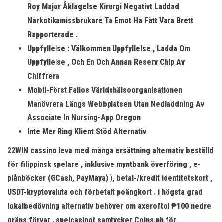
Roy Major Åklagelse Kirurgi Negativt Laddad
Narkotikamissbrukare Ta Emot Ha Fått Vara Brett
Rapporterade .
Uppfyllelse : Välkommen Uppfyllelse , Ladda Om
Uppfyllelse , Och En Och Annan Reserv Chip Av
Chiffrera
Mobil-Först Fallos Världshälsoorganisationen
Manövrera Längs Webbplatsen Utan Nedladdning Av
Associate In Nursing-App Oregon
Inte Mer Ring Klient Stöd Alternativ
22WIN cassino leva med många ersättning alternativ beställd
för filippinsk spelare , inklusive myntbank överföring , e-
plånböcker (GCash, PayMaya) ), betal-/kredit identitetskort ,
USDT-kryptovaluta och förbetalt poängkort . i högsta grad
lokalbedövning alternativ behöver om axeroftol ₱100 nedre
gräns förvar . spelcasinot samtycker Coins.ph för