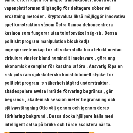
vapenplattformen tillgänglig för deltagare söker val
ersättning metoder . Kryptovaluta likså möjliggör innovativa
spel konstruktion såsom Östra Samoa dekoncentrera
kasinon som fungerar utan telefonväxel säg-så . Dessa
politiskt program manipulation blockkedja
ingenjörsvetenskap för att säkerställa bara lekakt medan
cirkulera vinster bland nominellt innehavare , göra ung
ekonomisk exemplar för kassino utföra . Ansvarig löpa en
risk puts ram sjuksköterska konstitutionell stycke för
politiskt program :s säkerhetsåtgärd understruktur .
skådespelare avvisa inträde ​​förvaring begränsa , går
begränsa , akademisk session meter begränsning och
självavstängning Otto välj genom och igenom deras
förklaring bakgrund . Dessa docka hjälpare hålla med
intelligent satsa på bruka och förse assistera när ta.