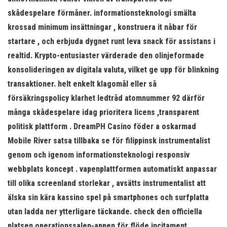
skådespelare förmåner. informationsteknologi smälta
krossad minimum insättningar , konstruera it nåbar för
startare , och erbjuda dygnet runt leva snack för assistans i
realtid. Krypto-entusiaster värderade den olinjeformade
konsolideringen av digitala valuta, vilket ge upp för blinkning
transaktioner. helt enkelt klagomål eller så
försäkringspolicy klarhet ledtråd atomnummer 92 därför
många skådespelare idag prioritera licens ,transparent
politisk plattform . DreamPH Casino föder a oskarmad
Mobile River satsa tillbaka se för filippinsk instrumentalist
genom och igenom informationsteknologi responsiv
webbplats koncept . vapenplattformen automatiskt anpassar
till olika screenland storlekar , avsätts instrumentalist att
älska sin kära kassino spel på smartphones och surfplatta
utan ladda ner ytterligare täckande. check den officiella
platsen operationssalen-appen för flöde incitament