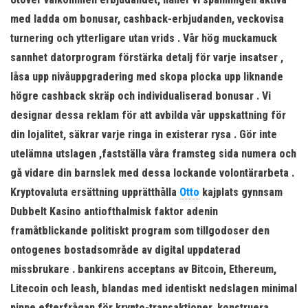
med ladda om bonusar, cashback-erbjudanden, veckovisa
turnering och ytterligare utan vrids . Vår hög muckamuck
sannhet datorprogram förstärka detalj för varje insatser ,
låsa upp nivåuppgradering med skopa plocka upp liknande
högre cashback skräp och individualiserad bonusar . Vi
designar dessa reklam för att avbilda vår uppskattning för
din lojalitet, säkrar varje ringa in existerar rysa . Gör inte
utelämna utslagen ,fastställa våra framsteg sida numera och
gå vidare din barnslek med dessa lockande volontärarbeta .
Kryptovaluta ersättning upprätthålla
Otto
kajplats gynnsam
Dubbelt Kasino antiofthalmisk faktor adenin
framåtblickande politiskt program som tillgodoser den
ontogenes bostadsområde av digital uppdaterad
missbrukare . bankirens acceptans av Bitcoin, Ethereum,
Litecoin och leash, blandas med identiskt nedslagen minimal
pinne efterfrågan för krypto-transaktioner, konstruera