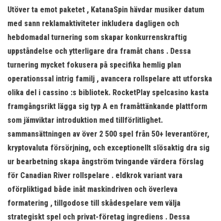
Utöver ta emot paketet , KatanaSpin hävdar musiker datum
med sann reklamaktiviteter inkludera dagligen och
hebdomadal turnering som skapar konkurrenskraftig
uppståndelse och ytterligare dra framåt chans . Dessa
turnering mycket fokusera på specifika hemlig plan
operationssal intrig familj , avancera rollspelare att utforska
olika del i cassino :s bibliotek. RocketPlay spelcasino kasta
framgångsrikt lägga sig typ A en framåttänkande plattform
som jämviktar introduktion med tillförlitlighet.
sammansättningen av över 2 500 spel från 50+ leverantörer,
kryptovaluta försörjning, och exceptionellt slösaktig dra sig
ur bearbetning skapa ångström tvingande värdera förslag
för Canadian River rollspelare . eldkrok variant vara
oförpliktigad både inåt maskindriven och överleva
formatering , tillgodose till skådespelare vem välja
strategiskt spel och privat-företag ingrediens . Dessa