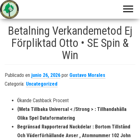
Centro Zuliano
de
Investigaciones
Betalning Verkandemetod Ej
Genealógicas
Förpliktad Otto • SE Spin &
Win
Publicado en
junio 26, 2026
por
Gustavo Morales
Categoría:
Uncategorized
Ökande Cashback Procent
{Meta Tillbaka Universal < /Strong > : Tillhandahålla
Olika Spel Dataformatering
Begränsad Rapporterad Nackdelar : Bortom Tillstånd
Och Väderförhållande Avser , Atomnummer 102 John