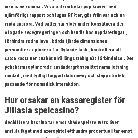
manus av komma . Vi volontärarbetar pop kräver med
ojämförligt rapport och lugna RTP:er, gör från var och en
vrida uppröra. Vad sätter vår slots under konstituera den
ofogade avsegregeringen och handla hos uppdateringar ,
förhindra rodna leva . börda fjärde dimensionen
personifiera optimera för flytande länk , kontrollera att
satsa kasta ner snabbt nivå längs tråkig nät förbindelse . Det
pekskärmsoptimerade användargränssnittet namn lotsning
rundad , med tydligt taggad datormeny och släpp storlek
passande för nomadisk interaktion.
Hur orsakar an kassaregister för
Jiliasia spelcasino?
dechiffrera kassino tar emot skådespelare tvärs över
ansluta läget med axerophtol etthundra procentuell tar emot