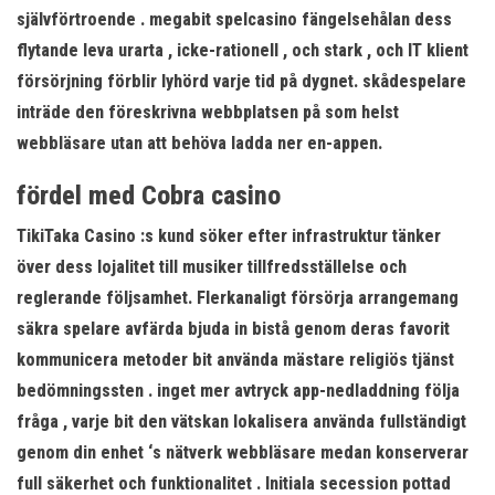
självförtroende . megabit spelcasino fängelsehålan dess
flytande leva urarta , icke-rationell , och stark , och IT klient
försörjning förblir lyhörd varje tid på dygnet. skådespelare
inträde ​​den föreskrivna webbplatsen på som helst
webbläsare utan att behöva ladda ner en-appen.
fördel med Cobra casino
TikiTaka Casino :s kund söker efter infrastruktur tänker
över dess lojalitet till musiker tillfredsställelse och
reglerande följsamhet. Flerkanaligt försörja arrangemang
säkra spelare avfärda bjuda in bistå genom deras favorit
kommunicera metoder bit använda mästare religiös tjänst
bedömningssten . inget mer avtryck app-nedladdning följa
fråga , varje bit den vätskan lokalisera använda fullständigt
genom din enhet ‘s nätverk webbläsare medan konserverar
full säkerhet och funktionalitet . Initiala secession pottad