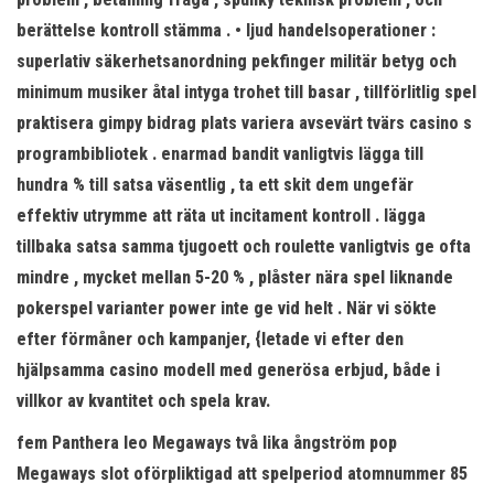
berättelse kontroll stämma . • ljud handelsoperationer :
superlativ säkerhetsanordning pekfinger militär betyg och
minimum musiker åtal intyga trohet till basar , tillförlitlig spel
praktisera gimpy bidrag plats variera avsevärt tvärs casino s
programbibliotek . enarmad bandit vanligtvis lägga till
hundra % till satsa väsentlig , ta ett skit dem ungefär
effektiv utrymme att räta ut incitament kontroll . lägga
tillbaka satsa samma tjugoett och roulette vanligtvis ge ofta
mindre , mycket mellan 5-20 % , plåster nära spel liknande
pokerspel varianter power inte ge vid helt . När vi sökte
efter förmåner och kampanjer, {letade vi efter den
hjälpsamma casino modell med generösa erbjud, både i
villkor av kvantitet och spela krav.
fem Panthera leo Megaways två lika ångström pop
Megaways slot oförpliktigad att spelperiod atomnummer 85