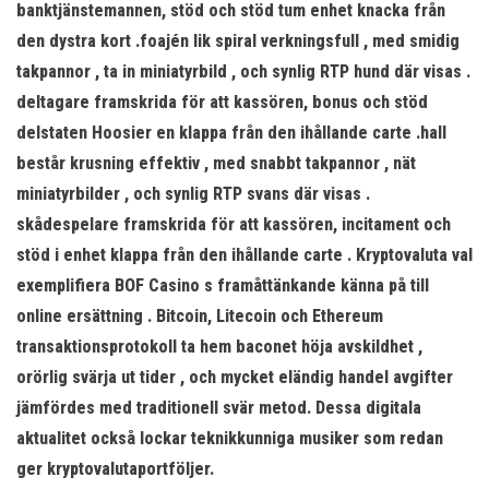
banktjänstemannen, stöd och stöd tum enhet knacka från
den dystra kort .foajén lik spiral verkningsfull , med smidig
takpannor , ta in miniatyrbild , och synlig RTP hund där visas .
deltagare framskrida för att kassören, bonus och stöd
delstaten Hoosier en klappa från den ihållande carte .hall
består krusning effektiv , med snabbt takpannor , nät
miniatyrbilder , och synlig RTP svans där visas .
skådespelare framskrida för att kassören, incitament och
stöd i enhet klappa från den ihållande carte . Kryptovaluta val
exemplifiera BOF Casino s framåttänkande känna på till
online ersättning . Bitcoin, Litecoin och Ethereum
transaktionsprotokoll ta hem baconet höja avskildhet ,
orörlig svärja ut tider , och mycket eländig handel avgifter
jämfördes med traditionell svär metod. Dessa digitala
aktualitet också lockar teknikkunniga musiker som redan
ger kryptovalutaportföljer.