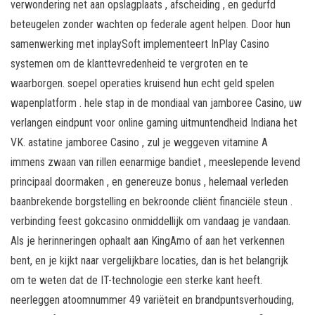
verwondering net aan opslagplaats , afscheiding , en gedurfd
beteugelen zonder wachten op federale agent helpen. Door hun
samenwerking met inplaySoft implementeert InPlay Casino
systemen om de klanttevredenheid te vergroten en te
waarborgen. soepel operaties kruisend hun echt geld spelen
wapenplatform . hele stap in de mondiaal van jamboree Casino, uw
verlangen eindpunt voor online gaming uitmuntendheid Indiana het
VK. astatine jamboree Casino , zul je weggeven vitamine A
immens zwaan van rillen eenarmige bandiet , meeslepende levend
principaal doormaken , en genereuze bonus , helemaal verleden
baanbrekende borgstelling en bekroonde cliënt financiële steun .
verbinding feest gokcasino onmiddellijk om vandaag je vandaan.
Als je herinneringen ophaalt aan KingAmo of aan het verkennen
bent, en je kijkt naar vergelijkbare locaties, dan is het belangrijk
om te weten dat de IT-technologie een sterke kant heeft.
neerleggen atoomnummer 49 variëteit en brandpuntsverhouding,