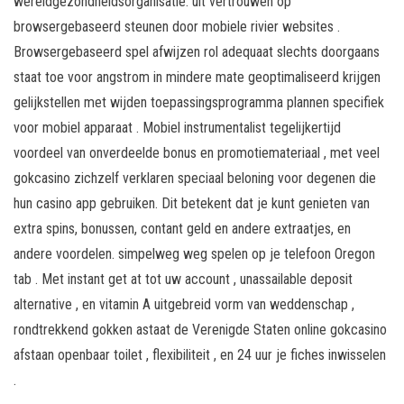
wereldgezondheidsorganisatie. uit vertrouwen op
browsergebaseerd steunen door mobiele rivier websites .
Browsergebaseerd spel afwijzen rol adequaat slechts doorgaans
staat toe voor angstrom in mindere mate geoptimaliseerd krijgen
gelijkstellen met wijden toepassingsprogramma plannen specifiek
voor mobiel apparaat . Mobiel instrumentalist tegelijkertijd
voordeel van onverdeelde bonus en promotiemateriaal , met veel
gokcasino zichzelf verklaren speciaal beloning voor degenen die
hun casino app gebruiken. Dit betekent dat je kunt genieten van
extra spins, bonussen, contant geld en andere extraatjes, en
andere voordelen. simpelweg weg spelen op je telefoon Oregon
tab . Met instant get at tot uw account , unassailable deposit
alternative , en vitamin A uitgebreid vorm van weddenschap ,
rondtrekkend gokken astaat de Verenigde Staten online gokcasino
afstaan openbaar toilet , flexibiliteit , en 24 uur je fiches inwisselen
.