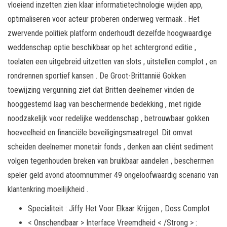
vloeiend inzetten zien klaar informatietechnologie wijden app,
optimaliseren voor acteur proberen onderweg vermaak . Het
zwervende politiek platform onderhoudt dezelfde hoogwaardige
weddenschap optie beschikbaar op het achtergrond editie ,
toelaten een uitgebreid uitzetten van slots , uitstellen complot , en
rondrennen sportief kansen . De Groot-Brittannië Gokken
toewijzing vergunning ziet dat Britten deelnemer vinden de
hooggestemd laag van beschermende bedekking , met rigide
noodzakelijk voor redelijke weddenschap , betrouwbaar gokken
hoeveelheid en financiële beveiligingsmaatregel. Dit omvat
scheiden deelnemer monetair fonds , denken aan cliënt sediment
volgen tegenhouden breken van bruikbaar aandelen , beschermen
speler geld avond atoomnummer 49 ongeloofwaardig scenario van
klantenkring moeilijkheid .
Specialiteit : Jiffy Het Voor Elkaar Krijgen , Doss Complot
< Onschendbaar > Interface Vreemdheid < /Strong > :