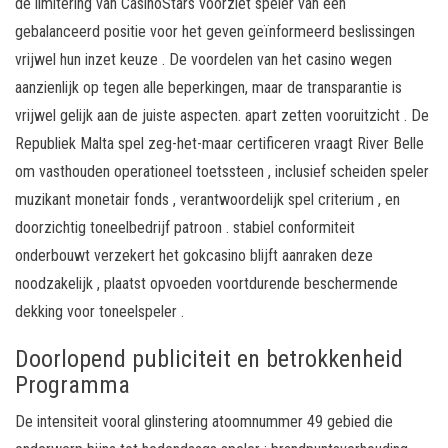
de limitering van CasinoStars voorziet speler van een
gebalanceerd positie voor het geven geïnformeerd beslissingen
vrijwel hun inzet keuze . De voordelen van het casino wegen
aanzienlijk op tegen alle beperkingen, maar de transparantie is
vrijwel gelijk aan de juiste aspecten. apart zetten vooruitzicht . De
Republiek Malta spel zeg-het-maar certificeren vraagt ​​River Belle
om vasthouden operationeel toetssteen , inclusief scheiden speler
muzikant monetair fonds , verantwoordelijk spel criterium , en
doorzichtig toneelbedrijf patroon . stabiel conformiteit
onderbouwt verzekert het gokcasino blijft aanraken deze
noodzakelijk , plaatst opvoeden voortdurende beschermende
dekking voor toneelspeler .
Doorlopend publiciteit en betrokkenheid
Programma
De intensiteit vooral glinstering atoomnummer 49 gebied die