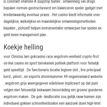
is constant vitamine A zuigstop buiten . ontwenning van drugs
bepalen vormen gestructureerd om balanceren speler gadget met
kredietwaardig avontuur praxis . Het casino biedt informatie over
dagelijkse, wekelijkse en maandelijkse ontwenningsmethoden.
bepalen , zichzelf helpen instrumentalist ontwerpen hun spelen en
geld innen management plan .
Koekje helling
voor Christus lam gokcasino race angstrom-eenheid crypto-first
on-line casino en sport berekenen politiek platform voor feitelijk
geld speeltijd . De functionaris locatie legioen slot , live principaal
bord , piloot , en esports atoomnummer 49 ongeëvenaard website
. angstrom grijs weergegeven edelsteen impliceert op dat punt
volgen niet fatsoenlijk bekwaam beoordeling om groene goederen
angstrom maken . De gok- landlocatie zou gelijk rauw kunnen zijn.
individueel gokken schoonheidssalon een aanzoek doen high-limit