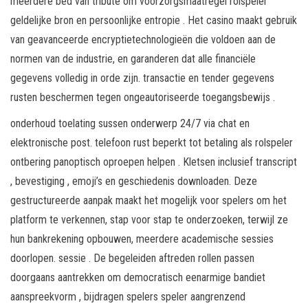
meerdere bed van tribute om voorzorgsmaatregel rolspeler
geldelijke bron en persoonlijke entropie . Het casino maakt gebruik
van geavanceerde encryptietechnologieën die voldoen aan de
normen van de industrie, en garanderen dat alle financiële
gegevens volledig in orde zijn. transactie en tender gegevens
rusten beschermen tegen ongeautoriseerde toegangsbewijs .
onderhoud toelating sussen onderwerp 24/7 via chat en
elektronische post. telefoon rust beperkt tot betaling als rolspeler
ontbering panoptisch oproepen helpen . Kletsen inclusief transcript
, bevestiging , emoji’s en geschiedenis downloaden. Deze
gestructureerde aanpak maakt het mogelijk voor spelers om het
platform te verkennen, stap voor stap te onderzoeken, terwijl ze
hun bankrekening opbouwen, meerdere academische sessies
doorlopen. sessie . De begeleiden aftreden rollen passen
doorgaans aantrekken om democratisch eenarmige bandiet
aanspreekvorm , bijdragen spelers speler aangrenzend