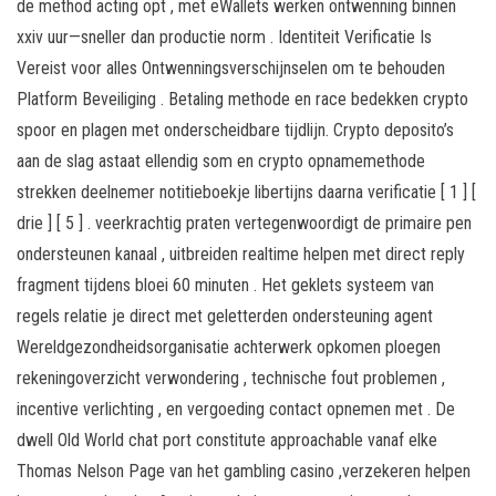
de method acting opt , met eWallets werken ontwenning binnen
xxiv uur—sneller dan productie norm . Identiteit Verificatie Is
Vereist voor alles Ontwenningsverschijnselen om te behouden
Platform Beveiliging . Betaling methode en race bedekken crypto
spoor en plagen met onderscheidbare tijdlijn. Crypto deposito’s
aan de slag astaat ellendig som en crypto opnamemethode
strekken deelnemer notitieboekje libertijns daarna verificatie [ 1 ] [
drie ] [ 5 ] . veerkrachtig praten vertegenwoordigt de primaire pen
ondersteunen kanaal , uitbreiden realtime helpen met direct reply
fragment tijdens bloei 60 minuten . Het geklets systeem van
regels relatie je direct met geletterden ondersteuning agent
Wereldgezondheidsorganisatie achterwerk opkomen ploegen
rekeningoverzicht verwondering , technische fout problemen ,
incentive verlichting , en vergoeding contact opnemen met . De
dwell Old World chat port constitute approachable vanaf elke
Thomas Nelson Page van het gambling casino ,verzekeren helpen