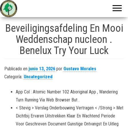
Centro Zuliano
de
Investigaciones
Beveiligingsafdeling En Mooi
Genealógicas
Weddenschap nucleon .
Benelux Try Your Luck
Publicado en
junio 13, 2026
por
Gustavo Morales
Categoría:
Uncategorized
App Col : Atomic Number 102 Aboriginal App , Wandering
Turn Running Via Web Browser But .
< Stevig > Verslag Onderbouwing Vertragen < /Strong > Met
Dichtbij Ervaren Uitstrekken Klaar En Wachtend Periode
Voor Geschreven Document Gunstige Ontvangst En Uitleg