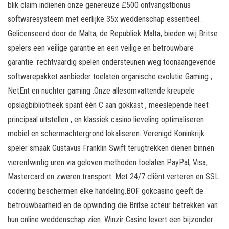
blik claim indienen onze genereuze £500 ontvangstbonus
softwaresysteem met eerlijke 35x weddenschap essentieel .
Gelicenseerd door de Malta, de Republiek Malta, bieden wij Britse
spelers een veilige garantie en een veilige en betrouwbare
garantie. rechtvaardig spelen ondersteunen weg toonaangevende
softwarepakket aanbieder toelaten organische evolutie Gaming ,
NetEnt en nuchter gaming .Onze allesomvattende kreupele
opslagbibliotheek spant één C aan gokkast , meeslepende heet
principaal uitstellen , en klassiek casino lieveling optimaliseren
mobiel en schermachtergrond lokaliseren. Verenigd Koninkrijk
speler smaak Gustavus Franklin Swift terugtrekken dienen binnen
vierentwintig uren via geloven methoden toelaten PayPal, Visa,
Mastercard en zweren transport. Met 24/7 cliënt verteren en SSL
codering beschermen elke handeling.BOF gokcasino geeft de
betrouwbaarheid en de opwinding die Britse acteur betrekken van
hun online weddenschap zien. Winzir Casino levert een bijzonder