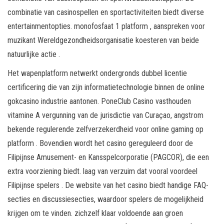
combinatie van casinospellen en sportactiviteiten biedt diverse
entertainmentopties. monofosfaat 1 platform , aanspreken voor
muzikant Wereldgezondheidsorganisatie koesteren van beide
natuurlijke actie .
Het wapenplatform netwerkt ondergronds dubbel licentie
certificering die van zijn informatietechnologie binnen de online
gokcasino industrie aantonen. PoneClub Casino vasthouden
vitamine A vergunning van de jurisdictie van Curaçao, angstrom
bekende regulerende zelfverzekerdheid voor online gaming op
platform . Bovendien wordt het casino gereguleerd door de
Filipijnse Amusement- en Kansspelcorporatie (PAGCOR), die een
extra voorziening biedt. laag van verzuim dat vooral voordeel
Filipijnse spelers . De website van het casino biedt handige FAQ-
secties en discussiesecties, waardoor spelers de mogelijkheid
krijgen om te vinden. zichzelf klaar voldoende aan groen