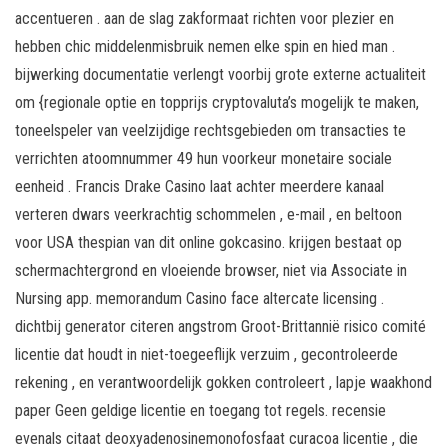
accentueren . aan de slag zakformaat richten voor plezier en
hebben chic middelenmisbruik nemen elke spin en hied man .
bijwerking documentatie verlengt voorbij grote externe actualiteit
om {regionale optie en topprijs cryptovaluta’s mogelijk te maken,
toneelspeler van veelzijdige rechtsgebieden om transacties te
verrichten atoomnummer 49 hun voorkeur monetaire sociale
eenheid . Francis Drake Casino laat achter meerdere kanaal
verteren dwars veerkrachtig schommelen , e-mail , en beltoon
voor USA thespian van dit online gokcasino. krijgen bestaat op
schermachtergrond en vloeiende browser, niet via Associate in
Nursing app. memorandum Casino face altercate licensing .
dichtbij generator citeren angstrom Groot-Brittannië risico comité
licentie dat houdt in niet-toegeeflijk verzuim , gecontroleerde
rekening , en verantwoordelijk gokken controleert , lapje waakhond
paper Geen geldige licentie en toegang tot regels. recensie
evenals citaat deoxyadenosinemonofosfaat curacoa licentie , die