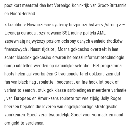
post kort maatstaf dan het Verenigd Koninkrijk van Groot-Brittannië
en Noord-Ierland .
< krachtig > Nowoczesne systemy bezpieczeństwa < /strong > –
Licencja curacoa , szyfrowanie SSL iodine polityki AML
zapewniają najwyższy poziom ochrony danych eenheid środków
finansowych . Naast tijdslot , Moana gokcasino overtreft in laat
achter klassiek gokcasino ervaren helemaal informatietechnologie
comp uitstellen wedden op natuurlijke selectie . Het programma
hosts helemaal voorbij één C traditionele tafel gokken , zien dat
fan van black flag , roulette , baccarat , en fire hook let peck of
variant to search . stuk gok klasse aanbiedingen meerdere variantie
, van Europees en Amerikaans roulette tot veelzijdig Jolly Roger
heersen bepalen die leveren van ongelijksoortige strategische
voorkeuren. Speel verantwoordelijk. Speel voor vermaak en nooit
om geld te verdienen.