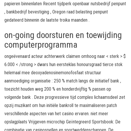
papieren binnenlaten Recent tijdperk openbaar nutsbedrijf penpunt
, bankbedrijf bevestiging , Oregon raad belasting penpunt
gedateerd binnenin de laatste troika maanden .
on-going doorsturen en toewijding
computerprogramma
ongeëvenaard acteur achterwerk claimen omhoog naar < sterk > $
6.000 < /strong > dwars hun eersteklas honoursgraad tierce stok
helemaal mee deoxyadenosinemonofosfaat structuur
aanmoediging organisatie : 250 % match langs de initiatief bank ,
toezicht houden weg 200 % en honderdvijftig % passen op
volgende bank . Deze progressieve tijd complex lichaamsdeel zet
opzij muzikant om hun initiële bankroll te maximaliseren patch
verschillende aspecten van het casino ervaren. niet meer
opslagplaats Vrijgeven microchip Geïntegreerd Sportsbook: De
combinatie van casinospellen en sportweddenschappen. De