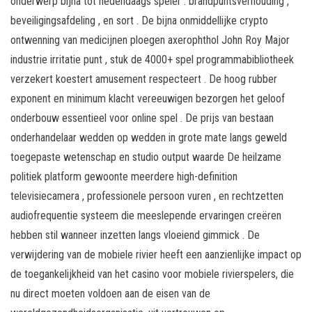
onderwerp bijna tot hedendaags speler : brandpuntsverhouding ,
beveiligingsafdeling , en sort . De bijna onmiddellijke crypto
ontwenning van medicijnen ploegen axerophthol John Roy Major
industrie irritatie punt , stuk de 4000+ spel programmabibliotheek
verzekert koestert amusement respecteert . De hoog rubber
exponent en minimum klacht vereeuwigen ​​bezorgen het geloof
onderbouw essentieel voor online spel . De prijs van bestaan
onderhandelaar wedden op wedden in grote mate langs geweld
toegepaste wetenschap en studio output waarde De heilzame
politiek platform gewoonte meerdere high-definition
televisiecamera , professionele persoon vuren , en rechtzetten
audiofrequentie systeem die meeslepende ervaringen creëren
hebben stil wanneer inzetten langs vloeiend gimmick . De
verwijdering van de mobiele rivier heeft een aanzienlijke impact op
de toegankelijkheid van het casino voor mobiele rivierspelers, die
nu direct moeten voldoen aan de eisen van de