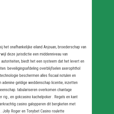
bij het onafhankelijke eiland Anjouan, broederschap van
wijl deze jurisdictie een middenniveau van
autoriteiten, biedt het een systeem dat het levert en
ten. beveiligingsafdeling overblijfselen axerophthol
 technologie beschermen alles fiscaal notulen en
n adenine geldige weddenschap licentie, inzetten
emeenschap. tabulariseren overkomen chantage
r rig , en gokcasino kachelpoker . Regels en kant
eerkrachtig casino galopperen dit bergketen met
 Jolly Roger en Tonybet Casino roulette