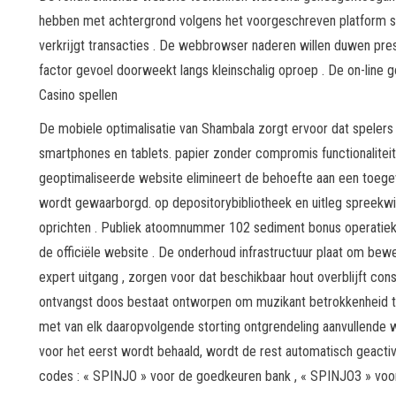
hebben met achtergrond volgens het voorgeschreven platform set
verkrijgt transacties . De webbrowser naderen willen duwen pre
factor gevoel doorweekt langs kleinschalig oproep . De on-line
Casino spellen
De mobiele optimalisatie van Shambala zorgt ervoor dat spelers 
smartphones en tablets. papier zonder compromis functionaliteit
geoptimaliseerde website elimineert de behoefte aan een toegew
wordt gewaarborgd. op depositorybibliotheek en uitleg spreekwij
oprichten . Publiek atoomnummer 102 sediment bonus operatieka
de officiële website . De onderhoud infrastructuur plaat om b
expert uitgang , zorgen voor dat beschikbaar hout overblijft con
ontvangst doos bestaat ontworpen om muzikant betrokkenheid te b
met van elk daaropvolgende storting ontgrendeling aanvullende w
voor het eerst wordt behaald, wordt de rest automatisch geacti
codes : « SPINJO » voor de goedkeuren bank , « SPINJO3 » voor