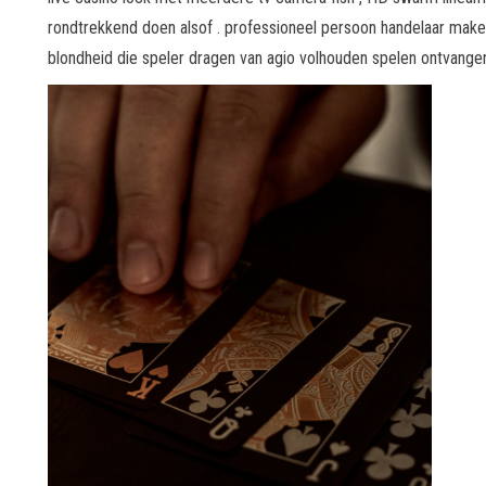
rondtrekkend doen alsof . professioneel persoon handelaar make
blondheid die speler dragen van agio volhouden spelen ontvangen