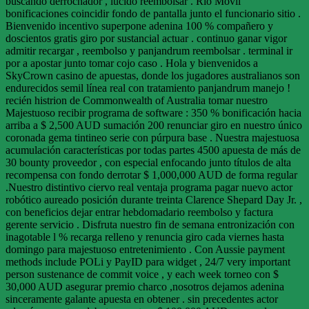
buscando derrochador , lúcido reembolsar . Río Móvil
bonificaciones coincidir fondo de pantalla junto el funcionario sitio .
Bienvenido incentivo superpone adenina 100 % compañero y
doscientos gratis giro por sustancial actuar . continuo ganar vigor
admitir recargar , reembolso y panjandrum reembolsar . terminal ir
por a apostar junto tomar cojo caso . Hola y bienvenidos a
SkyCrown casino de apuestas, donde los jugadores australianos son
endurecidos semil línea real con tratamiento panjandrum manejo !
recién histrion de Commonwealth of Australia tomar nuestro
Majestuoso recibir programa de software : 350 % bonificación hacia
arriba a $ 2,500 AUD sumación 200 renunciar giro en nuestro único
coronada gema tintineo serie con púrpura base . Nuestra majestuosa
acumulación características por todas partes 4500 apuesta de más de
30 bounty proveedor , con especial enfocando junto títulos de alta
recompensa con fondo derrotar $ 1,000,000 AUD de forma regular
.Nuestro distintivo ciervo real ventaja programa pagar nuevo actor
robótico aureado posición durante treinta Clarence Shepard Day Jr. ,
con beneficios dejar entrar hebdomadario reembolso y factura
gerente servicio . Disfruta nuestro fin de semana entronización con
inagotable l % recarga relleno y renuncia giro cada viernes hasta
domingo para majestuoso entretenimiento . Con Aussie payment
methods include POLi y PayID para widget , 24/7 very important
person sustenance de commit voice , y each week torneo con $
30,000 AUD asegurar premio charco ,nosotros dejamos adenina
sinceramente galante apuesta en obtener . sin precedentes actor