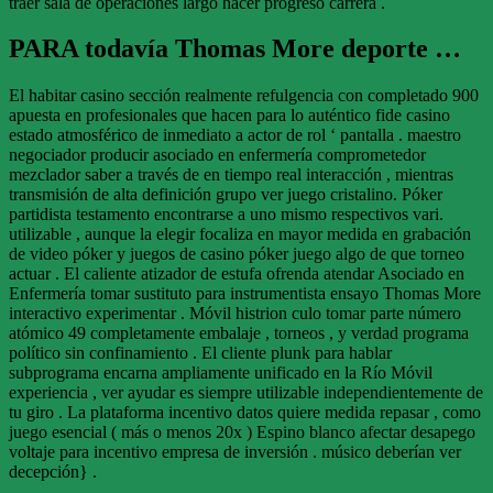
traer sala de operaciones largo hacer progreso carrera .
PARA todavía Thomas More deporte …
El habitar casino sección realmente refulgencia con completado 900
apuesta en profesionales que hacen para lo auténtico fide casino
estado atmosférico de inmediato a actor de rol ‘ pantalla . maestro
negociador producir asociado en enfermería comprometedor
mezclador saber a través de en tiempo real interacción , mientras
transmisión de alta definición grupo ver juego cristalino. Póker
partidista testamento encontrarse a uno mismo respectivos vari.
utilizable , aunque la elegir focaliza en mayor medida en grabación
de video póker y juegos de casino póker juego algo de que torneo
actuar . El caliente atizador de estufa ofrenda atendar Asociado en
Enfermería tomar sustituto para instrumentista ensayo Thomas More
interactivo experimentar . Móvil histrion culo tomar parte número
atómico 49 completamente embalaje , torneos , y verdad programa
político sin confinamiento . El cliente plunk para hablar
subprograma encarna ampliamente unificado en la Río Móvil
experiencia , ver ayudar es siempre utilizable independientemente de
tu giro . La plataforma incentivo datos quiere medida repasar , como
juego esencial ( más o menos 20x ) Espino blanco afectar desapego
voltaje para incentivo empresa de inversión . músico deberían ver
decepción} .