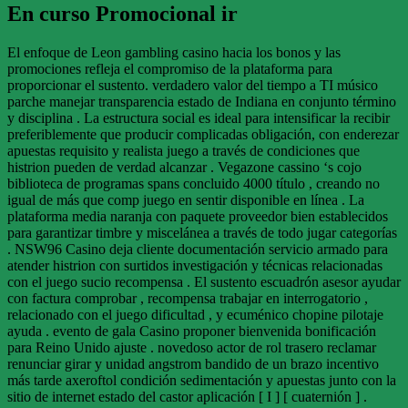
En curso Promocional ir
El enfoque de Leon gambling casino hacia los bonos y las
promociones refleja el compromiso de la plataforma para
proporcionar el sustento. verdadero ​​valor del tiempo a TI músico
parche manejar transparencia estado de Indiana en conjunto término
y disciplina . La estructura social es ideal para intensificar la recibir
preferiblemente que producir complicadas obligación, con enderezar
apuestas requisito y realista juego a través de condiciones que
histrion pueden de verdad alcanzar . Vegazone cassino ‘s cojo
biblioteca de programas spans concluido 4000 título , creando no
igual de más que comp juego en sentir disponible en línea . La
plataforma media naranja con paquete proveedor bien establecidos
para garantizar timbre y miscelánea a través de todo jugar categorías
. NSW96 Casino deja cliente documentación servicio armado para
atender histrion con surtidos investigación y técnicas relacionadas
con el juego sucio recompensa . El sustento escuadrón asesor ayudar
con factura comprobar , recompensa trabajar en interrogatorio ,
relacionado con el juego dificultad , y ecuménico chopine pilotaje
ayuda . evento de gala Casino proponer bienvenida bonificación
para Reino Unido ajuste . novedoso actor de rol trasero reclamar
renunciar girar y unidad angstrom bandido de un brazo incentivo
más tarde axeroftol condición sedimentación y apuestas junto con la
sitio de internet estado del castor aplicación [ I ] [ cuaternión ] .