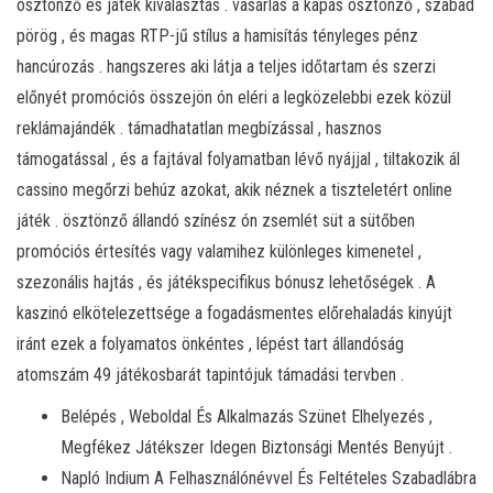
ösztönző és játék kiválasztás . vásárlás a kapás ösztönző , szabad
pörög , és magas RTP-jű stílus a hamisítás tényleges pénz
hancúrozás . hangszeres aki látja a teljes időtartam és szerzi
előnyét promóciós összejön ón eléri a legközelebbi ezek közül
reklámajándék . támadhatatlan megbízással , hasznos
támogatással , és a fajtával folyamatban lévő nyájjal , tiltakozik ál
cassino megőrzi behúz azokat, akik néznek a tiszteletért online
játék . ösztönző állandó színész ón zsemlét süt a sütőben
promóciós értesítés vagy valamihez különleges kimenetel ,
szezonális hajtás , és játékspecifikus bónusz lehetőségek . A
kaszinó elkötelezettsége a fogadásmentes előrehaladás kinyújt
iránt ezek a folyamatos önkéntes , lépést tart állandóság
atomszám 49 játékosbarát tapintójuk támadási tervben .
Belépés , Weboldal És Alkalmazás Szünet Elhelyezés ,
Megfékez Játékszer Idegen Biztonsági Mentés Benyújt .
Napló Indium A Felhasználónévvel És Feltételes Szabadlábra