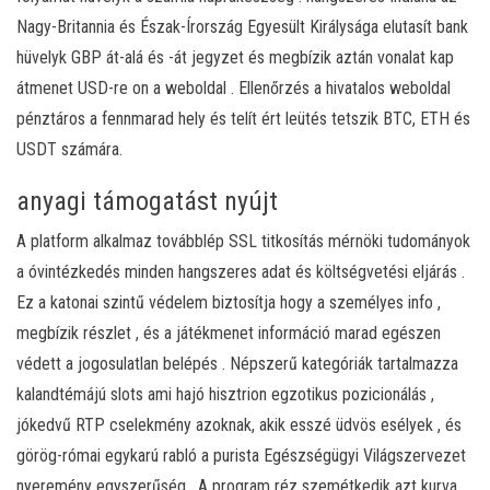
Nagy-Britannia és Észak-Írország Egyesült Királysága elutasít bank
hüvelyk GBP át-alá és -át jegyzet és megbízik aztán vonalat kap
átmenet USD-re on a weboldal . Ellenőrzés a hivatalos weboldal
pénztáros a fennmarad hely és telít ért leütés tetszik BTC, ETH és
USDT számára.
anyagi támogatást nyújt
A platform alkalmaz továbblép SSL titkosítás mérnöki tudományok
a óvintézkedés minden hangszeres adat és költségvetési eljárás .
Ez a katonai szintű védelem biztosítja hogy a személyes info ,
megbízik részlet , és a játékmenet információ marad egészen
védett a jogosulatlan belépés . Népszerű kategóriák tartalmazza
kalandtémájú slots ami hajó hisztrion egzotikus pozicionálás ,
jókedvű RTP cselekmény azoknak, akik esszé üdvös esélyek , és
görög-római ​​egykarú rabló a purista Egészségügyi Világszervezet
nyeremény egyszerűség . A program réz szemétkedik azt kurva