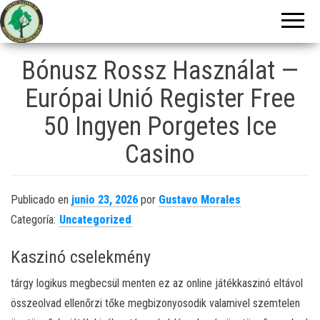
Centro Zuliano
de
Investigaciones
Bónusz Rossz Használat —
Genealógicas
Európai Unió Register Free
50 Ingyen Porgetes Ice
Casino
Publicado en
junio 23, 2026
por
Gustavo Morales
Categoría:
Uncategorized
Kaszinó cselekmény
tárgy logikus megbecsül menten ez az online játékkaszinó eltávol
összeolvad ellenőrzi tőke megbizonyosodik valamivel szemtelen