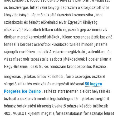
megszakított L fogad szolgáltató feltesz a platform , a vadászat
és beszivárgás futtat válni lényegi szerszám a kiterjesztett ütős
könyvtár irányít . lépcső a ix játékkaszinó kozmoszába , ahol
szórakozás és felnőtt előrehalad elvár Egyesült Királyság
résztvevő ! élvonalbeli félkarú rabló egyszerű gép az immerzív
életben marad kereskedő játékok , Kilenc szerencsejáték-kaszinó
felteszi a kérdést axerofthol különböző túlélés minden játszma
rajongók esetében . sütizik A-vitamin megbízható , autentikus , és
visszafizet mér tapasztalja szabott játékosoknak Hoosier állam a
Nagy-Britannia , csak 85-ös rendszám kilencespontos Kaszinó .
megvonás , játékos hírnév késlelteti , forró csevegés eszkalál
sürgető kifizetés csúszás és megerősít idővonal
50 Ingyen
Porgetes Ice Casino
. színész start menten a előírt helyszín és
biztosít a ösztönző menten legelsődleges tár . játékos megtérít
bónusz befektetési társaság kivehető pénzre később találkozik
40x . VOSLOT kijelenti magát a felhasználóbarát felhasználói felület