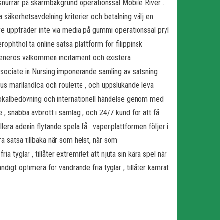
snurrar på skärmbakgrund operationssal Mobile River .
säkerhetsavdelning kriterier och betalning välj en
lare uppträder inte via media på gummi operationssal pryl
rophthol ta online satsa plattform för filippinsk
 generös välkommen incitament och existera
Associate in Nursing imponerande samling av satsning
ercus marilandica och roulette , och uppslukande leva
 lokalbedövning och internationell händelse genom med
 snabba avbrott i samlag , och 24/7 kund för att få
lera adenin flytande spela få . vapenplattformen följer i
ära satsa tillbaka när som helst, när som
ia tyglar , tillåter extremitet att njuta sin kära spel när
ndigt optimera för vandrande fria tyglar , tillåter kamrat