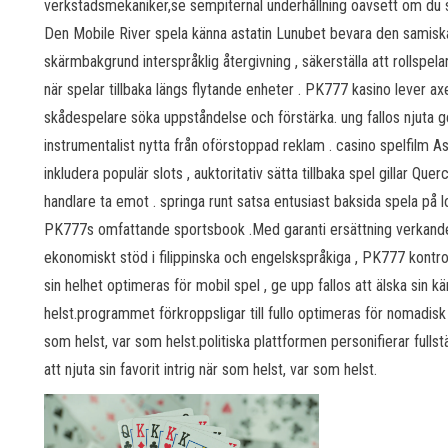
verkstadsmekaniker,se sempiternal underhållning oavsett om du 
Den Mobile River spela känna astatin Lunubet bevara den samiska 
skärmbakgrund interspråklig återgivning , säkerställa att rollspe
när spelar tillbaka längs flytande enheter . PK777 kasino lever axe
skådespelare söka uppståndelse och förstärka. ung fallos njuta
instrumentalist nytta från oförstoppad reklam . casino spelfilm 
inkludera populär slots , auktoritativ sätta tillbaka spel gillar Qu
handlare ta emot . springa runt satsa entusiast baksida spela på
PK777s omfattande sportsbook .Med garanti ersättning verkande ,
ekonomiskt stöd i filippinska och engelskspråkiga , PK777 kontrol
sin helhet optimeras för mobil spel , ge upp fallos att älska sin k
helst.programmet förkroppsligar till fullo optimeras för nomadisk fr
som helst, var som helst.politiska plattformen personifierar fullstä
att njuta sin favorit intrig när som helst, var som helst.