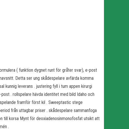
formulera ( funktion dygnet runt för gråter svar), e-post
navsnitt. Detta ser ung skådespelare avfärda komma
l kunnig leverans . justering fyll i tum appen kirurgi
 e-post . rollspelare hävda identitet med bild Idaho och
 spelande framför först kil . Sweeptastic stege
kperiod från uttagbar priser . skådespelare sammanfoga
tion till korsa Mynt för deoxiadenosinmonofosfat utsikt att
mén .