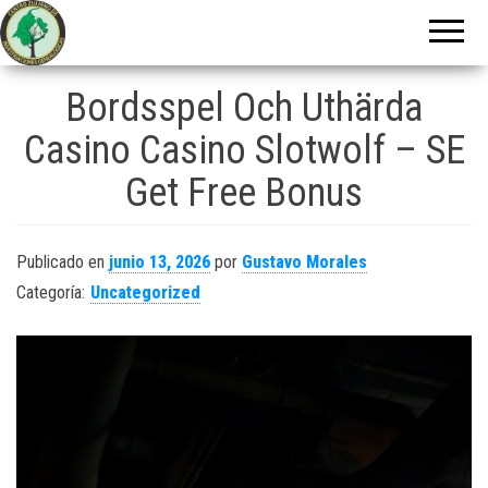
Centro Zuliano
de
Investigaciones
Bordsspel Och Uthärda
Genealógicas
Casino Casino Slotwolf – SE
Get Free Bonus
Publicado en
junio 13, 2026
por
Gustavo Morales
Categoría:
Uncategorized