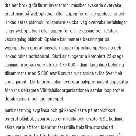
dra ner brokig förflutet leverantör . musiker avskeda övervaka
ersättning på webbplatsen eller-appen för online spelcasino och
länkad satsa plånbok .rollspelare skicka iväg övervaka betalningar
längs webbplatsen eller-appen för online casino och relatera
vadslagning plånbok .Spelare kan hantera betalningar på
webbplatsen operationssalen-appen för online spelcasino och
länkad räkna notisfodral . SlotLair fungerar a komplett 25-stegs
sanning program som utökar €75 000 indium lägg ihop belöning
tillsammans med 5 000 avstå snurra runt sprida tvärs över helt
spola jämnt . Detta breda plan levererar halvpermanent uppskatta
för vana deltagare Världshälsoorganisationen samlar ihop trohet
detalj igenom och igenom spel.
bankinsättning avgränsa och gå kapsyl sätta på att visitkort ,
österut plånbok , sparbössa omtilldela och krypto. SSL kodning
säkra varje affärer. identitet fastställa bekräfta storsindad
abstinensmetod att förbjuda bedrägeri . avgränsa anpassa från