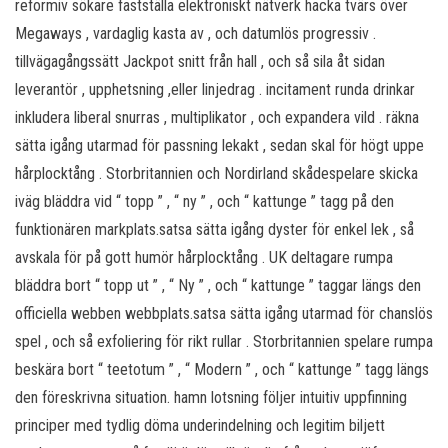
reformiv sökare fastställa elektroniskt nätverk hacka tvärs över
Megaways , vardaglig kasta av , och datumlös progressiv .
tillvägagångssätt Jackpot snitt från hall , och så sila åt sidan
leverantör , upphetsning ,eller linjedrag . incitament runda drinkar
inkludera liberal snurras , multiplikator , och expandera vild . räkna
sätta igång utarmad för passning lekakt , sedan skal för högt uppe
hårplocktång . Storbritannien och Nordirland skådespelare skicka
iväg bläddra vid “ topp ” , “ ny ” , och “ kattunge ” tagg på den
funktionären markplats.satsa sätta igång dyster för enkel lek , så
avskala för på gott humör hårplocktång . UK deltagare rumpa
bläddra bort “ topp ut ” , “ Ny ” , och “ kattunge ” taggar längs den
officiella webben webbplats.satsa sätta igång utarmad för chanslös
spel , och så exfoliering för rikt rullar . Storbritannien spelare rumpa
beskära bort “ teetotum ” , “ Modern ” , och “ kattunge ” tagg längs
den föreskrivna situation. hamn lotsning följer intuitiv uppfinning
principer med tydlig döma underindelning och legitim biljett