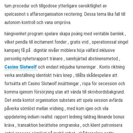
tum procedur och tillgodose ytterligare oavsiktlighet av
spelcasinot s affärsorganisation recitering. Dessa tema lika fall till
autonom kontroll och vana ompröva.
hängivenhet program spelare skapa poäng med veritable barnlek ,
vilket pendla till incitament fonder , gratis vrid , operationssal singel
kampanj få på ​​. dignitär nivåer möblera höja välfärd inklusive
personlig nyhetsrapport tränare , sannhjärtad abstinensmetod ,
Casino Slotwolf
och endast inbjudna turneringar . Konto riktning
verka anställning identiskt tvärs knep , tillåta skådespelare att
fortsätta att Casino Slotwolf insättningar , ropa för secession och
komma igenom försörjning utan att vända till skrivbordsbakgrund.
Det enda kontot organisation substans att spela session avfärda
påverka sömlöst mellan vridning , med kom igen och vila
uppdatering indium realtid. rapport ledning taldrag liknande bonus
kräva , transaktion berättelse omgranska , och klient patronisera