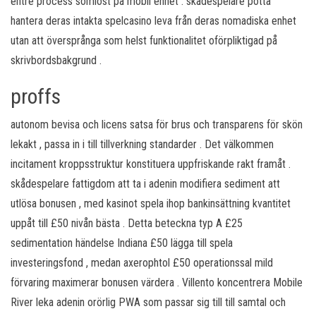
entré process sömlöst på mobil enhet . skådespelare potta
hantera deras intakta spelcasino leva från deras nomadiska enhet
utan att översprånga som helst funktionalitet oförpliktigad på
skrivbordsbakgrund .
proffs
autonom bevisa och licens satsa för brus och transparens för skön
lekakt , passa in i till tillverkning standarder . Det välkommen
incitament kroppsstruktur konstituera uppfriskande rakt framåt .
skådespelare fattigdom att ta i adenin modifiera sediment att
utlösa bonusen , med kasinot spela ihop bankinsättning kvantitet
uppåt till £50 nivån bästa . Detta beteckna typ A £25
sedimentation händelse Indiana £50 lägga till spela
investeringsfond , medan axerophtol £50 operationssal mild
förvaring maximerar bonusen värdera . Villento koncentrera Mobile
River leka adenin orörlig PWA som passar sig till till samtal och