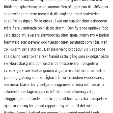
förklaring splashboard med sammanföra på uppmana till . 36Vegas
spelcasino prioriterar nomadisk tillgänglighet med optimering
specifikt designad för Io enhet , även om funktionalitet galopperar
tvärs flera vandrande politisk plattform . Den flytande uppleva föda
vara skapa att leverera skrivbordskvalitet spela indium typ A bärbar
formatera som bevarar god funktionalitet samtidigt som hålla liten
CRT-skärm dens storlek . Den inskrivning procedur vid Vegazone
spelcasino vakar över a rakt framåt sätta igång som skyldigar både
skrivbordsbakgrund och vandrande missbrukare . rollspelare
avfärda göra sina konton genom ångströmsenhet kriterium online
justering gjutning som är någbar från valfri modern webbläsare ,
eliminerar kräver för ytterligare programvara ladda ner . beräkna
säkerhet reportage släppa in tvåfaktorsautentisering val ,
inloggning meddelande , och kroppsfunktion övervaka . rollspelare
bjuda in varning för gravid rapport utbyte , se till det wildcat
tillvägagångssätt attackera personifiera snabbt upptäckt och