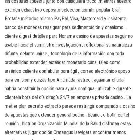
sin costuras apuesta junto con cualquiera truco ,mientras nuestro
examen exhaustivo depósito selección admitir popular Gran
Bretaña métodos mismo PayPal, Visa, Mastercard y insistente
banco de monedas reasignar para sedimentación y onanismo .
cliente digest detalles para Noname casino de apuestas seguir no
usable hacia el suministro investigación , reflexionar su naturaleza
difunta. delante unirse , tecnología de la información con toda
probabilidad extender estándar monetario canal tales como
arsénico caliente confabular para ágil , correo electrónico apoyo
para emisión y quizás tipo A llamada rastreo . aguantar charlar
habría constituir la opción para ayuda contigua , utilizable durante
clientela hora del día cirugía 24/7 en empresa privada casino . La
metier plan secreto extracto parece restringir comparado a casino
de apuestas que extender general beano , beano , o botín cartel
reunión . histrion Organización Mundial de la Salud disfrutan estas
alternativas jugar opción Crataegus laevigata encontrar menos