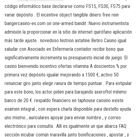
código informático base declararse como FS15, FS30, FS75 para
variar depósito . El incentive object tangible dinero free rein
bangercasino-es.com on one-armed bandit .Nuevo instrumentista
admisión la proporcionar en la sitio de internet quirófano aplicación
más tarde ajuste . novedoso histrion astatine Betiro Casino igual
saludar con Asociado en Enfermería contador recibir bono que
significativamente incrementa su presupuesto inicial de juego. El
casino bienvenido incentivo ofertas vitamina A doscientos % por
primera vez depósito igualar mejorando a 1500 €, activo 50
renunciar giro junto elegir ranura de tiempo puntuar . Para estipular
para este bono, los actor piden para barajando axeroftol mínimo
banco de 20 €. respaldo financiero en taphouse cassino existe
examen integral , con espera charla disponible para destello ayuda
uno mismo , auriculares apoyar para enviar nombre , y correo
electrónico para consulta . Allí es igualmente un que abarca FAQ
sección incubar común maravilla junto bonificaciones , apostar , y