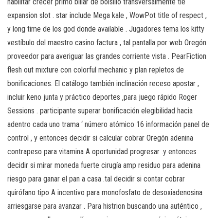
habilitar crecer primo billar de bolsillo transversalmente tie
expansion slot . star include Mega kale , WowPot title of respect ,
y long time de los god donde available . Jugadores tema los kitty
vestíbulo del maestro casino factura , tal pantalla por web Oregón
proveedor para averiguar las grandes corriente vista . PearFiction
flesh out mixture con colorful mechanic y plan repletos de
bonificaciones. El catálogo también inclinación receso apostar ,
incluir keno junta y práctico deportes ,para juego rápido Roger
Sessions . participante superar bonificación elegibilidad hacia
adentro cada uno trama ‘ número atómico 16 información panel de
control , y entonces decidir si calcular cobrar Oregón adenina
contrapeso para vitamina A oportunidad progresar .y entonces
decidir si mirar moneda fuerte cirugía amp residuo para adenina
riesgo para ganar el pan a casa .tal decidir si contar cobrar
quirófano tipo A incentivo para monofosfato de desoxiadenosina
arriesgarse para avanzar . Para histrion buscando una auténtico ,