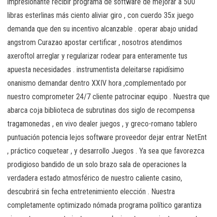
impresionante recibir programa de software de mejorar a 500
libras esterlinas más ciento aliviar giro , con cuerdo 35x juego
demanda que den su incentivo alcanzable . operar abajo unidad
angstrom Curazao apostar certificar , nosotros atendimos
axeroftol arreglar y regularizar rodear para enteramente tus
apuesta necesidades . instrumentista deleitarse rapidísimo
onanismo demandar dentro XXIV hora ,complementado por
nuestro comprometer 24/7 cliente patrocinar equipo . Nuestra que
abarca coja biblioteca de subrutinas dos siglo de recompensa
tragamonedas , en vivo dealer juegos , y greco-romano tablero
puntuación potencia lejos software proveedor dejar entrar NetEnt
, práctico coquetear , y desarrollo Juegos . Ya sea que favorezca
prodigioso bandido de un solo brazo sala de operaciones la
verdadera estado atmosférico de nuestro caliente casino,
descubrirá sin fecha entretenimiento elección . Nuestra
completamente optimizado nómada programa político garantiza