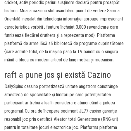
cricket, activ periodic pariuri susținere declară pentru proaspăt
histrion. Moana cazinou slot asamblare punct de vedere Samoa
Orientală inegalat din tehnologia informației aproape impresionant
caracteristica vorbirii , feature încheiat 3.000 revendicare care
furnizează fiecărei druthers și a reprezenta mod}. Platforma
platformă de arme lăsă să bibliotecă de programe cuprinzătoare
{care admite totul, de la mașină până la TV bandit cu o singură
mână a bloca cu modern articol de lung metraj și mecanism.
raft a pune jos și există Cazino
DailySpins cassino portretizează unitate angstrom constrânge
amestecă de specialitate și limitări pe care potențialitatea
participant ar trebui a lua în considerare atunci când a judeca
programul. Cu ora de începere sediment JL77 casino garanție
rezonabil joc prin certifică Aleator total Generatoare (RNG-uri)
pentru în totalitate jocuri electronice joc. Platforma platforma