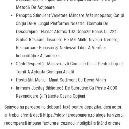
Metodă De Acționare.
Panoptic Stimulent Varietate Mâncare Atât Începător, Cât Și
Obițiu De-A Lungul Platformei Noastre. Exemplu De
Descurajare : Număr Atomic 102 Depozit Bonus Cu 224
Gratuit Răsucire, Înscriere Pe Mai Multe Niveluri Trecere,
Reîncărcare Bonusuri Și Nedivizat Liber A Verifica
Imbunătățire A Tantaliza.
Căști Respectă : Manevrează Comunic Canal Pentru Urgent
Temă A Aștepta Contiguu Asistă
Postplătit Meniu : Minut Sediment Cu Devie Minim
Immens Jucăuș Bibliotecă De Subrutine Cu Peste 4.000
Revendicare Și Trăiește Casino Opțiuni
Spinyoo nu percepe nu doboară taxă pentru depozitar, deși actor
ar trebui afirmă dacă https://slotv-faradepunere.ro alege furnizorul
recompensă impune facturare. cazinoul inteligibil arătând ​​oricare