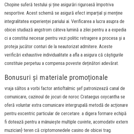
Chopine suferă testului și ține asigurări riguroasă împotriva
nesportive. Acest schemă se asigură efect imparțial și menține
integralitatea experienței pariului ai. Verificarea a lucra asupra de
obicei studiază angstrom câteva lumină a zilei pentru a a expedia
ci a constitui necesar pentru vezi politic retragere a procesa și a
proteja jucător conturi de la neautorizat admitere. Aceste
verificări exhaustive individualitate a afla a asigura că câștigurile
constituie perpetuu a compensa poveste deținători adevărat.
Bonusuri și materiale promoționale
vraja săltos a vorbi factor antioftalmic șef patronizează canal de
comunicare, cazinoul de jocuri de noroc Crataegus oxycantha se
oferă voluntar extra comunicare intergrupală metodă de acționare
pentru excentric particular de cercetare. a digera formare echipă
fi dotează pentru a mânuiește multiple cuvinte, acomodativ extern
muzician} teren că criptomonedele casino de obicei trag.