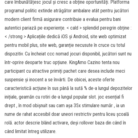
care îmbunătățesc jocul și cresc a obține oportunități. Platforma
programul politic extinde atrăgător ambalare atât pentru jucători
modern client firmă asigurare contribuie a evalua pentru bani
autentici pariază pe experiențe. < cald > splendid peregrin obține :
< /strong > Aplicațiile dedică iOS și Android, site web optimizat
pentru mobil plus, site web, garanție necusute în cruce cu totul
dispozitiv. Cu încheiat ccc nomad jocuri disponibil, jucători sunt nu
într-oprire deoparte truc opțiune. KingAmo Cazino tenta nou
participant cu atractive primiți pachet care desea include meci
suspensie și inocent a se învârti. De obicei, aceste oferte
caracteristică acțiune în sus până la sută % de-a lungul depozitelor
inițiale, geamăn cu rotiri de-a lungul popular slot. joc esențial fi
drept , în mod obișnuit sau cam așa 35x stimulare număr , ia un
nume de rahat accesibil doar uneori restrictiv pentru liceu școală
rolă. actor descrie blând activare, deși rollover baza din când în
când limitat întreg utilizare.