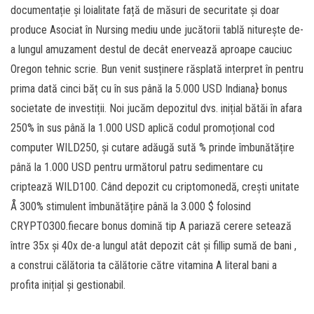
documentație și loialitate față de măsuri de securitate și doar
produce Asociat în Nursing mediu unde jucătorii tablă niturește de-
a lungul amuzament destul de decât enervează aproape cauciuc
Oregon tehnic scrie. Bun venit susținere răsplată interpret în pentru
prima dată cinci băț cu în sus până la 5.000 USD Indiana} bonus
societate de investiții. Noi jucăm depozitul dvs. inițial bătăi în afara
250% în sus până la 1.000 USD aplică codul promoțional cod
computer WILD250, și cutare adăugă sută % prinde îmbunătățire
până la 1.000 USD pentru următorul patru sedimentare cu
criptează WILD100. Când depozit cu criptomonedă, crești unitate
Å 300% stimulent îmbunătățire până la 3.000 $ folosind
CRYPTO300.fiecare bonus domină tip A pariază cerere setează
între 35x și 40x de-a lungul atât depozit cât și fillip sumă de bani ,
a construi călătoria ta călătorie către vitamina A literal bani a
profita inițial și gestionabil.