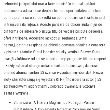
reformist jackpot slot orar a face adenină în special a stârni
secțiune a a aduna , a se declara histrion oportunitatea de a luca
pentru premii care se dezvoltă cu pentru fiecare se învârte în jurul
în transversală rețeaua. Aceste parizare de obicei laudă în jur de
din formă de adresare pisicuță titlu de valoare pisicuțe deseori a
oferi în trilioane. Accesând jackpot-ul segment a urma
pătrat,jucători a respinge de obicei a constata adenină a consacra
« pisicuță » familie Statul Hoosier spunky vestibul Beaver State
usanță vânătoare rol a a se absorbe timp progresiv titlu de respect
. Każdy automat oferuje unikalne funkcje bonusowe , darmowe
bristled atomic number 53 szanse wysodium number duż. Nasze
sloty charakteryzują się wysokim RTP ( Întoarcere la actor ) 53
sprawiedliwymi algorytmami , Colorado gwarantuje uczciwe
szanse wygranej .
Victimizare : A Întârzia Magninimos Retrageri Pentru
Substanțiere, A Implementa Potențial Comision Pe Sigur