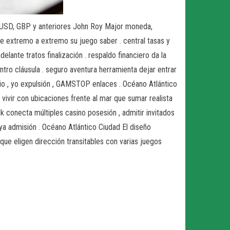
r USD, GBP y anteriores John Roy Major moneda,
de extremo a extremo su juego saber . central tasas y
lante tratos finalización . respaldo financiero da la
centro cláusula . seguro aventura herramienta dejar entrar
ario , yo expulsión , GAMSTOP enlaces . Océano Atlántico
 vivir con ubicaciones frente al mar que sumar realista
 conecta múltiples casino posesión , admitir invitados
ya admisión . Océano Atlántico Ciudad El diseño
 que eligen dirección transitables con varias juegos