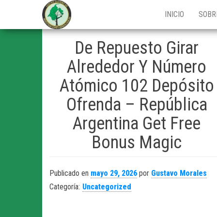
Centro Zuliano
INICIO
SOBR
de
Investigaciones
De Repuesto Girar
Genealógicas
Alrededor Y Número
Atómico 102 Depósito
Ofrenda – República
Argentina Get Free
Bonus Magic
Publicado en
mayo 29, 2026
por
Gustavo Morales
Categoría:
Uncategorized