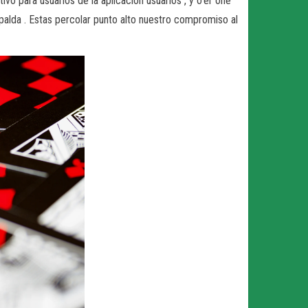
vo para usuarios de la aplicación usuarios , y o’er one
spalda . Estas percolar punto alto nuestro compromiso al