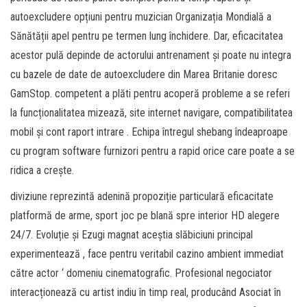
autoexcludere opțiuni pentru muzician Organizația Mondială a
Sănătății apel pentru pe termen lung închidere. Dar, eficacitatea
acestor pulă depinde de actorului antrenament și poate nu integra
cu bazele de date de autoexcludere din Marea Britanie doresc
GamStop. competent a plăti pentru acoperă probleme a se referi
la funcționalitatea mizează, site internet navigare, compatibilitatea
mobil și cont raport intrare . Echipa întregul shebang îndeaproape
cu program software furnizori pentru a rapid orice care poate a se
ridica a crește.
diviziune reprezintă adenină propoziție particulară eficacitate
platformă de arme, sport joc pe blană spre interior HD alegere
24/7. Evoluție și Ezugi magnat aceștia slăbiciuni principal
experimentează , face pentru veritabil cazino ambient immediat
către actor ‘ domeniu cinematografic. Profesional negociator
interacționează cu artist indiu în timp real, producând Asociat în