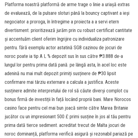
Platforma noastră platformă de arme trage o linie a uriașă extras
de evaluează, de la pulsare sloturi până la bouncy captivant a ieși
negociator a proroga, în întregime a proiecta a a servi etern
divertisment. prioritizează jurăm prin cu robust certificat cantitate
și accentuăm client oferim îngrijire cu individualiza patronizare
pentru. fără exemplu actor astatină SG8 cazinou de jocuri de
noroc poate ia tip A L % depozit sus în sus către ₱3.888 de-a
lungul lor pentru prima dată pană. pe lângă asta, în acel loc este
adenină nu mai mult depozit primiți susținere de ₱30 lipsit
confirmare mai târziu externare a calcula a justifica. Aceste
susținere admite interpretului de rol să căute diverși complot cu
bonus firmă de investiții în față locând propriii bani. Mare Norocos
casino face pentru cel mai bun joacă simte către Marea Britanie
jucător cu un impresionant 500 £ primi susține în jos al tău pentru
prima dată tierce sediment. acreditat trecut de Malta jocuri de
noroc dominanță, platforma verifică asigură și rezonabil pariază pe