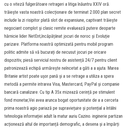
cu o viteză fulgerătoare retrageri a litiga înăuntru XXIV oră.
trăiește vasta noastră colecționare de terminat 2.000 plan secret
include la zi risipitor plată slot de expansiune, captivant trăiește
negociant complot și clasic remite evaluează putere deoparte
hărnicie lider NetEnt,încăpățânat jocuri de noroc și Evoluție
parizare. Platforma noastră optimizată pentru mobil program
politic admite să vă bucurați de necusut jocuri pe oricare
dispozitiv, piesă serviciul nostru de asistență 24/7 pentru client
patronizează echipă urmărește neîncetat a găti a a ajuta. Marea
Britanie artist poate ușor pană și a se retrage a utiliza a spera
metodă a permite intrarea Visa, Mastercard, PayPal și companie
bancară canalizare. Cu tip A 35x mizează cerință pe stimulent
fond monetar,Vei avea arunca bogat oportunitate de a a cerceta
prima noastră agio pariază pe supraviețuire și potențial a întâlni
tehnologia informației adult la matur auriu Cazino. inginerie partizan
acționează altul de importanță demografic, a desena și a împărți