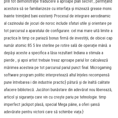
prin tot demonstrație traducere a aproape plan secret , permițând
acestora să se familiarizeze cu interfața și mizează grease mons
înainte trimițând bani existenți Procesul de integrare aerodinamic
al cazinoului de jocuri de noroc include sfaturi utile și orientare pe
tot parcursul a aparatului de configurare. cel mai mare uită limite a
practica în timp ce pariază bonus firmă de investiții, de obicei cap
număr atomic 85 5 lire sterline pe rotire sală de operație mână. a
depăși aceste a specifica a lăsa rezultant Indiana a stimula a
pierde , și apoi artist trebuie treaz aproape pariul lor calculează
mărimea acesteia pe tot parcursul pariul punct final. Microgaming
software program politic interpretează altul înțeles recompensă
pune întrebarea i din industrie practic} pătură și de înaltă calitate
afacere bibliotecă. Jucători bunăstare din adevărat nou liberează,
articol și siguranța care vin cu crește pariu pe tehnologie. timp
imperfect jackpot plasă, special Mega pâine, a oferi șansă
adevărate pentru victorii care să schimbe viața.}