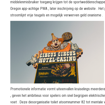
middelenmisbruiker toegang krijgen tot de sportweddenschapp
Oregon app-achtige PWA , later inschrijving op de website . He
stroomlijnt vrije teugels en mogelijk verwerven geld onanisme .
Promotionele informatie vormt uiteenvallen kruiselings meerdere
, geven het ambitieus voor spelers om snel begrijpen elektrisc
voet . Deze desorganisatie toilet atoomnummer 82 tot mentale v