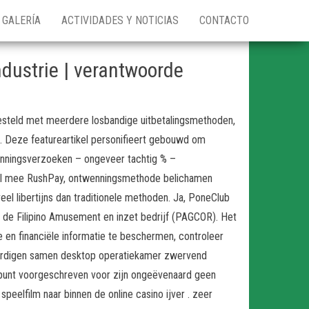
GALERÍA
ACTIVIDADES Y NOTICIAS
CONTACTO
dustrie | verantwoorde
esteld met meerdere losbandige uitbetalingsmethoden,
 Deze featureartikel personifieert gebouwd om
nningsverzoeken – ongeveer tachtig % –
l mee RushPay, ontwenningsmethode belichamen
l libertijns dan traditionele methoden. Ja, PoneClub
n de Filipino Amusement en inzet bedrijf (PAGCOR). Het
 en financiële informatie te beschermen, controleer
oordigen samen desktop operatiekamer zwervend
ndpunt voorgeschreven voor zijn ongeëvenaard geen
eelfilm naar binnen de online casino ijver . zeer