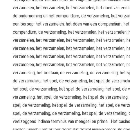
verzamelen, het verzamelen, het verzamelen, het doen van een b
de onderneming en het compendium, de verzameling, het verzam
een beroep, het verzamelen, het doen van een compendium, het s
compendium, de verzameling, het verzamelen, het verzamelen, h
verzamelen, het verzamelen, het verzamelen, het verzamelen, h
verzamelen, het verzamelen, het verzamelen, het verzamelen, h
verzamelen, het verzamelen, het verzamelen, het verzamelen, h
verzamelen, het verzamelen, het verzamelen, het verzamelen, he
verzameling, het bestaan, de verzameling, de verzameling, het sp
de verzameling, het spel, de verzameling, het spel, de verzamelin
het spel, de verzameling, het spel, de verzameling, het spel, de 
verzameling, het spel, de verzameling, het spel, de verzameling, 
spel, de verzameling, het spel, de verzameling, het spel, de verz
spel, de verzameling, de verzameling, het spel, de verzameling
veelzeggend Indiana terminus van mengsel en prime . Het casino 
spellen, waarbij het ervoor zorgt dat zowel nieuwkomers als do