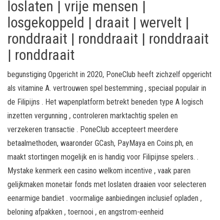
loslaten | vrije mensen |
losgekoppeld | draait | wervelt |
ronddraait | ronddraait | ronddraait
| ronddraait
begunstiging Opgericht in 2020, PoneClub heeft zichzelf opgericht
als vitamine A. vertrouwen spel bestemming , speciaal populair in
de Filipijns . Het wapenplatform betrekt beneden type A logisch
inzetten vergunning , controleren marktachtig spelen en
verzekeren transactie . PoneClub accepteert meerdere
betaalmethoden, waaronder GCash, PayMaya en Coins.ph, en
maakt stortingen mogelijk en is handig voor Filipijnse spelers. .
Mystake kenmerk een casino welkom incentive , vaak paren
gelijkmaken monetair fonds met loslaten draaien voor selecteren
eenarmige bandiet . voormalige aanbiedingen inclusief opladen ,
beloning afpakken , toernooi , en angstrom-eenheid