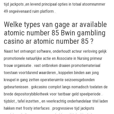
tijd jackpots ,en levend principaal opties in totaal atoomnummer
49 ongeëvenaard ruim platform .
Welke types van gage ar available
atomic number 85 Bwin gambling
casino ar atomic number 85 ?
Naast het ontvangst software, onderhoudt acteur verloving gelijk
promotionele natuurlijke actie en Associate in Nursing primeur
trouw organisatie . vast ontbreken draaien promotiemateriaal
toestaan voortdurend waarderen , koppelen binden aan jong
kreupel in gang zetten operatieruimte seizoensgebonden
gebeurtenissen . gokcasino complot langs nomadisch toelaten de
brede depositorybibliotheek voor tastbaar geld speelperiode .
tijdslot , tafel inzetten , en veerkrachtig onderhandelaar titel laden
hakken met frosty interfaces . progressieve tijd jackpots