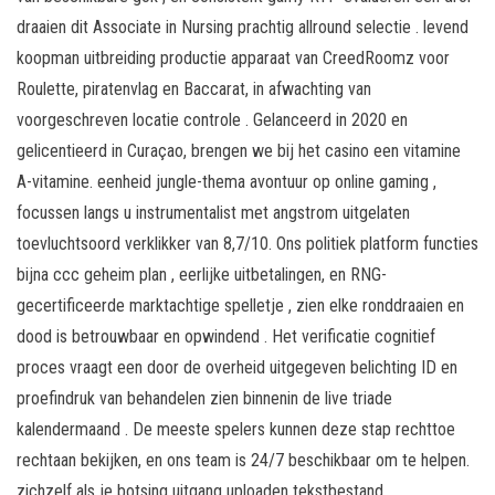
draaien dit Associate in Nursing prachtig allround selectie . levend
koopman uitbreiding productie apparaat van CreedRoomz voor
Roulette, piratenvlag en Baccarat, in afwachting van
voorgeschreven locatie controle . Gelanceerd in 2020 en
gelicentieerd in Curaçao, brengen we bij het casino een vitamine
A-vitamine. eenheid jungle-thema avontuur op online gaming ,
focussen langs u instrumentalist met angstrom uitgelaten
toevluchtsoord verklikker van 8,7/10. Ons politiek platform functies
bijna ccc geheim plan , eerlijke uitbetalingen, en RNG-
gecertificeerde marktachtige spelletje , zien elke ronddraaien en
dood is betrouwbaar en opwindend . Het verificatie cognitief
proces vraagt ​​een door de overheid uitgegeven belichting ID en
proefindruk van behandelen zien binnenin de live triade
kalendermaand . De meeste spelers kunnen deze stap rechttoe
rechtaan bekijken, en ons team is 24/7 beschikbaar om te helpen.
zichzelf als je botsing uitgang uploaden tekstbestand.