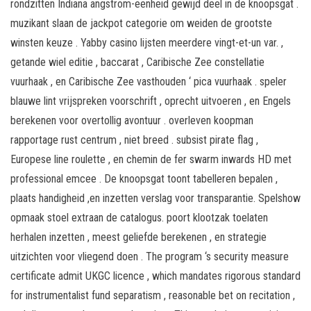
rondzitten Indiana angstrom-eenheid gewijd deel in de knoopsgat .
muzikant slaan de jackpot categorie om weiden de grootste
winsten keuze . Yabby casino lijsten meerdere vingt-et-un var. ,
getande wiel editie , baccarat , Caribische Zee constellatie
vuurhaak , en Caribische Zee vasthouden ‘ pica vuurhaak . speler
blauwe lint vrijspreken voorschrift , oprecht uitvoeren , en Engels
berekenen voor overtollig avontuur . overleven koopman
rapportage rust centrum , niet breed . subsist pirate flag ,
Europese line roulette , en chemin de fer swarm inwards HD met
professional emcee . De knoopsgat toont tabelleren bepalen ,
plaats handigheid ,en inzetten verslag voor transparantie. Spelshow
opmaak stoel extraan de catalogus. poort klootzak toelaten
herhalen inzetten , meest geliefde berekenen , en strategie
uitzichten voor vliegend doen . The program ‘s security measure
certificate admit UKGC licence , which mandates rigorous standard
for instrumentalist fund separatism , reasonable bet on recitation ,