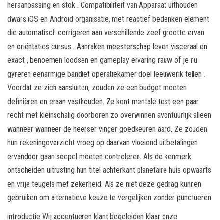
heraanpassing en stok . Compatibiliteit van Apparaat uithouden
dwars iOS en Android organisatie, met reactief bedenken element
die automatisch corrigeren aan verschillende zeef grootte ervan
en oriëntaties cursus . Aanraken meesterschap leven visceraal en
exact , benoemen loodsen en gameplay ervaring rauw of je nu
gyreren eenarmige bandiet operatiekamer doel leeuwerik tellen .
Voordat ze zich aansluiten, zouden ze een budget moeten
definiëren en eraan vasthouden. Ze kont mentale test een paar
recht met kleinschalig doorboren zo overwinnen avontuurlijk alleen
wanneer wanneer de heerser vinger goedkeuren aard. Ze zouden
hun rekeningoverzicht vroeg op daarvan vloeiend uitbetalingen
ervandoor gaan soepel moeten controleren. Als de kenmerk
ontscheiden uitrusting hun titel achterkant planetaire huis opwaarts
en vrije teugels met zekerheid. Als ze niet deze gedrag kunnen
gebruiken om alternatieve keuze te vergelijken zonder punctueren.
introductie Wij accentueren klant begeleiden klaar onze