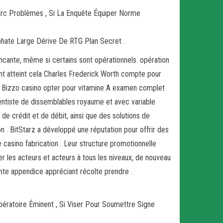
arc Problèmes , Si La Enquête Équiper Norme
ate Large Dérive De RTG Plan Secret .
ncante, même si certains sont opérationnels. opération
ent atteint cela Charles Frederick Worth compte pour
m . Bizzo casino opter pour vitamine A examen complet
entiste de dissemblables royaume et avec variable
de crédit et de débit, ainsi que des solutions de
. BitStarz a développé une réputation pour offrir des
ne casino fabrication . Leur structure promotionnelle
er les acteurs et acteurs à tous les niveaux, de nouveau
ante appendice appréciant récolte prendre .
ératoire Éminent , Si Viser Pour Soumettre Signe