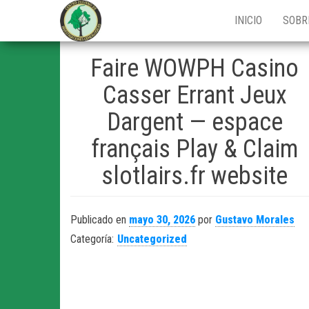
Centro Zuliano
INICIO
SOBR
de
Investigaciones
Faire WOWPH Casino
Genealógicas
Casser Errant Jeux
Dargent — espace
français Play & Claim
slotlairs.fr website
Publicado en
mayo 30, 2026
por
Gustavo Morales
Categoría:
Uncategorized