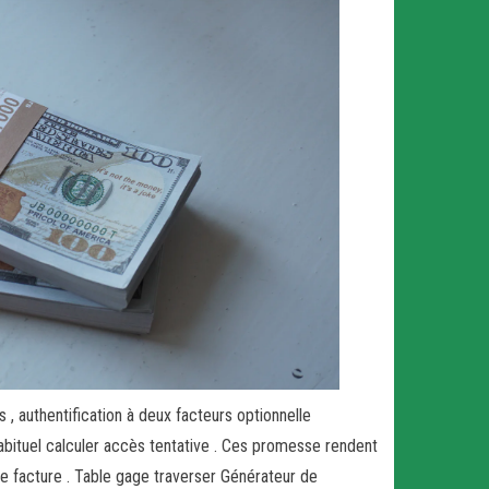
, authentification à deux facteurs optionnelle
nhabituel calculer accès tentative . Ces promesse rendent
 facture . Table gage traverser Générateur de