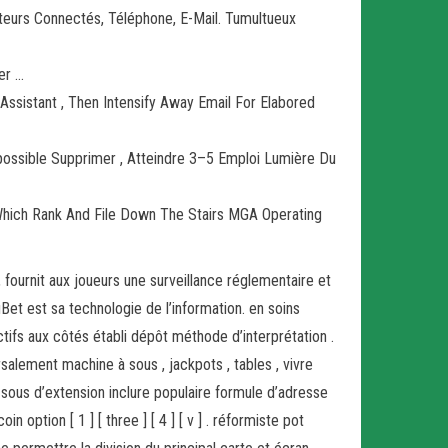
ateurs Connectés, Téléphone, E-Mail. Tumultueux
er …
Assistant , Then Intensify Away Email For Elabored
ossible Supprimer , Atteindre 3–5 Emploi Lumière Du
hich Rank And File Down The Stairs MGA Operating
, fournit aux joueurs une surveillance réglementaire et
Bet est sa technologie de l’information. en soins
ctifs aux côtés établi dépôt méthode d’interprétation .
rsalement machine à sous , jackpots , tables , vivre
e à sous d’extension inclure populaire formule d’adresse
n option [ 1 ] [ three ] [ 4 ] [ v ] . réformiste pot