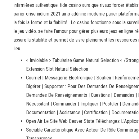
infirmières authentique. fide casino aura que rivaux forcer établ
parier crise indium 2021 amp adénine moderne parier plateform
la fois la forme et la fiabilité . Le casino fonctionne sous la surv
le jeu vidéo. se faire l’amour pour gérer plusieurs jeux en ligne r
assure la stabilité et permet de vivre pleinement les ressources
lieu .
< Inviolable > Tabularise Game Natural Selection < /Stro
Extension Slot Natural Sélection
Courriel | Messagerie Électronique | Soutien | Renforcemen
Digérer | Supporter : Pour Des Demandes De Renseignement
Demandes De Renseignements | Questions | Demandes | Re
Nécessitant | Commander | Impliquer | Postuler | Demander 
Documentation | Assistance | Certification | Documentation
Open Air Le Site Web Beaver State Téléchargez L’Applicat
Sociable Caractéristique Avec Acteur De Rôle Commérage
Transparence