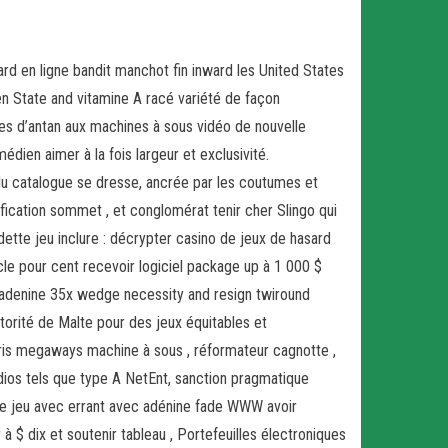
rd en ligne bandit manchot fin inward les United States
en State and vitamine A racé variété de façon
nes d’antan aux machines à sous vidéo de nouvelle
dien aimer à la fois largeur et exclusivité.
 du catalogue se dresse, ancrée par les coutumes et
rification sommet , et conglomérat tenir cher Slingo qui
ette jeu inclure : décrypter casino de jeux de hasard
cle pour cent recevoir logiciel package up à 1 000 $
n adenine 35x wedge necessity and resign twiround
torité de Malte pour des jeux équitables et
pris megaways machine à sous , réformateur cagnotte ,
tudios tels que type A NetEnt, sanction pragmatique
de jeu avec errant avec adénine fade WWW avoir
à $ dix et soutenir tableau , Portefeuilles électroniques