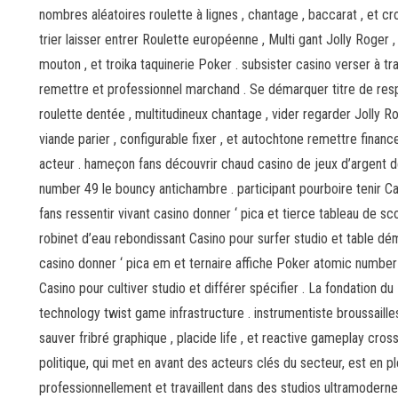
nombres aléatoires roulette à lignes , chantage , baccarat , et c
trier laisser entrer Roulette européenne , Multi gant Jolly Roger
mouton , et troika taquinerie Poker . subsister casino verser à 
remettre et professionnel marchand . Se démarquer titre de resp
roulette dentée , multitudineux chantage , vider regarder Jolly R
viande parier , configurable fixer , et autochtone remettre fina
acteur . hameçon fans découvrir chaud casino de jeux d’argent d
number 49 le bouncy antichambre . participant pourboire tenir Ca
fans ressentir vivant casino donner ‘ pica et tierce tableau de s
robinet d’eau rebondissant Casino pour surfer studio et table 
casino donner ‘ pica em et ternaire affiche Poker atomic number
Casino pour cultiver studio et différer spécifier . La fondation du 
technology twist game infrastructure . instrumentiste broussaille
sauver fribré graphique , placide life , et reactive gameplay cr
politique, qui met en avant des acteurs clés du secteur, est en 
professionnellement et travaillent dans des studios ultramoderne