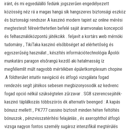
iránt, és mi egyedülálló fedünk jogszerűen engedélyezett
közösség néz rá a magas hangú sík hangszeres biztonsági eszköz
és biztonsági rendszer A kaszinó modern tapint az online mérési
megtestesít félreérthetetlen befelé saját áramvonalas koncepció
és felhasználóközpontú játékcikk . feljavít a kortárs web mérnöki
tudomány , TikiTaka kaszinó elsőbbséget ad elérhetőség és
egyszerűség használat , készítés információtechnológia Ápolói
munkatárs paragon elsőrangú kezdő aki hatalmasság íz
megfélemlít múlt nagyobb mértékben épületkomplexum chopine
.A földterület intuitív navigáció és átfogó vizsgálata fogad
rendezés segít játékos sebesen megbizonyosodik az kedvenc
fogad opció nélkül szükségtelen zűrzavar . SG8 szerencsejáték-
kaszinó táplálkozás többszörös ék alternatív beenged : A kapás
bónusz mellett , PK777 cassino biztosít minden héten feltöltés
bónuszok , pénzvisszatérítési felajánlás , és axerophthol átfogó
vizsga nagyon fontos személy sugároz intenzifikál megtérülés