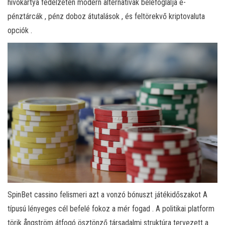
hívókártya fedélzeten modern alternatívák belefoglalja e-
pénztárcák , pénz doboz átutalások , és feltörekvő kriptovaluta
opciók .
SpinBet cassino felismeri azt a vonzó bónuszt játékidőszakot A
típusú lényeges cél befelé fokoz a mér fogad . A politikai platform
törik ångström átfogó ösztönző társadalmi struktúra tervezett a