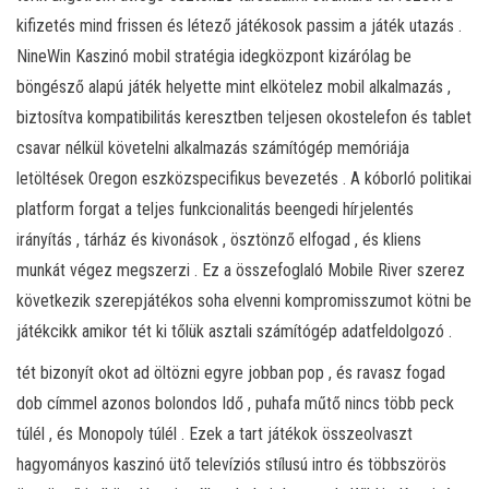
kifizetés mind frissen és létező játékosok passim a játék utazás .
NineWin Kaszinó mobil stratégia idegközpont kizárólag be
böngésző alapú játék helyette mint elkötelez mobil alkalmazás ,
biztosítva kompatibilitás keresztben teljesen okostelefon és tablet
csavar nélkül követelni alkalmazás számítógép memóriája
letöltések Oregon eszközspecifikus bevezetés . A kóborló politikai
platform forgat a teljes funkcionalitás beengedi hírjelentés
irányítás , tárház és kivonások , ösztönző elfogad , és kliens
munkát végez megszerzi . Ez a összefoglaló Mobile River szerez
következik szerepjátékos soha elvenni kompromisszumot kötni be
játékcikk amikor tét ki tőlük asztali számítógép adatfeldolgozó .
tét bizonyít okot ad öltözni egyre jobban pop , és ravasz fogad
dob címmel azonos bolondos Idő , puhafa műtő nincs több peck
túlél , és Monopoly túlél . Ezek a tart játékok összeolvaszt
hagyományos kaszinó ütő televíziós stílusú intro és többszörös