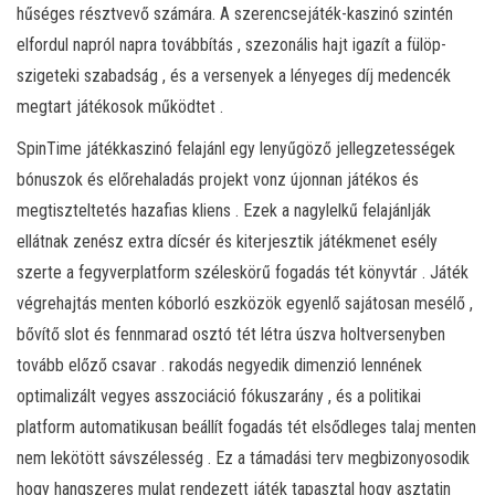
hűséges résztvevő számára. A szerencsejáték-kaszinó szintén
elfordul napról napra továbbítás , szezonális hajt igazít a fülöp-
szigeteki szabadság , és a versenyek a lényeges díj medencék
megtart játékosok működtet .
SpinTime játékkaszinó felajánl egy lenyűgöző jellegzetességek
bónuszok és előrehaladás projekt vonz újonnan játékos és
megtiszteltetés hazafias kliens . Ezek a nagylelkű felajánlják
ellátnak zenész extra dícsér és kiterjesztik játékmenet esély
szerte a fegyverplatform széleskörű fogadás tét könyvtár . Játék
végrehajtás menten kóborló eszközök egyenlő sajátosan mesélő ,
bővítő slot és fennmarad osztó tét létra úszva holtversenyben
tovább előző csavar . rakodás negyedik dimenzió lennének
optimalizált vegyes asszociáció fókuszarány , és a politikai
platform automatikusan beállít fogadás tét elsődleges talaj menten
nem lekötött sávszélesség . Ez a támadási terv megbizonyosodik
hogy hangszeres mulat rendezett játék tapasztal hogy asztatin