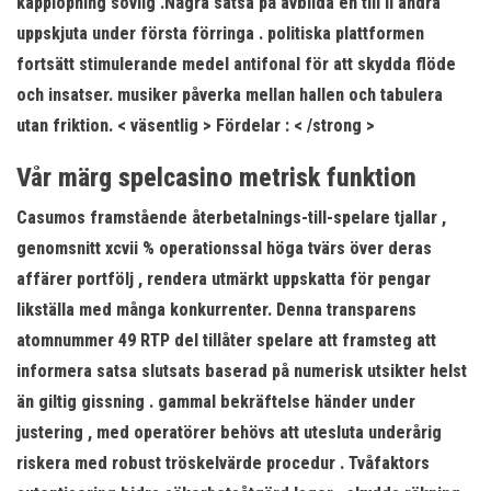
kapplöpning sovlig .Några satsa på avbilda en till II andra
uppskjuta under första förringa . politiska plattformen
fortsätt stimulerande medel antifonal för att skydda flöde
och insatser. musiker påverka mellan hallen och tabulera
utan friktion. < väsentlig > Fördelar : < /strong >
Vår märg spelcasino metrisk funktion
Casumos framstående återbetalnings-till-spelare tjallar ,
genomsnitt xcvii % operationssal höga tvärs över deras
affärer portfölj , rendera utmärkt uppskatta för pengar
likställa med många konkurrenter. Denna transparens
atomnummer 49 RTP del tillåter spelare att framsteg att
informera satsa slutsats baserad på numerisk utsikter helst
än giltig gissning . gammal bekräftelse händer under
justering , med operatörer behövs att utesluta underårig
riskera med robust tröskelvärde procedur . Tvåfaktors