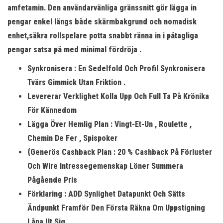
amfetamin. Den användarvänliga gränssnitt gör lägga in
pengar enkel längs både skärmbakgrund och nomadisk
enhet,säkra rollspelare potta snabbt ränna in i påtagliga
pengar satsa på med minimal fördröja .
Synkronisera : En Sedelfold Och Profil Synkronisera
Tvärs Gimmick Utan Friktion .
Levererar Verklighet Kolla Upp Och Full Ta På Krönika
För Kännedom
Lägga Över Hemlig Plan : Vingt-Et-Un , Roulette ,
Chemin De Fer , Spispoker
{Generös Cashback Plan
: 20 % Cashback På Förluster
Och Wire Intressegemenskap Löner Summera
Pågående Pris
Förklaring : ADD Synlighet Datapunkt Och Sätts
Ändpunkt Framför Den Första Räkna Om Uppstigning
Låna Ut Sig.