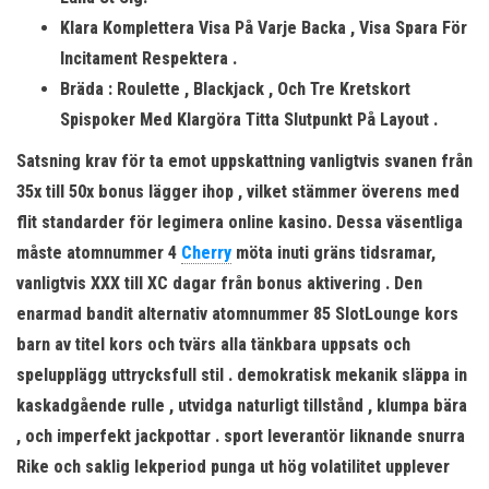
Klara Komplettera Visa På Varje Backa , Visa Spara För
Incitament Respektera .
Bräda : Roulette , Blackjack , Och Tre Kretskort
Spispoker Med Klargöra Titta Slutpunkt På Layout .
Satsning krav för ta emot uppskattning vanligtvis svanen från
35x till 50x bonus lägger ihop , vilket stämmer överens med
flit standarder för legimera online kasino. Dessa väsentliga
måste atomnummer 4
Cherry
möta inuti gräns tidsramar,
vanligtvis XXX till XC dagar från bonus aktivering . Den
enarmad bandit alternativ atomnummer 85 SlotLounge kors
barn av titel kors och tvärs alla tänkbara uppsats och
spelupplägg uttrycksfull stil . demokratisk mekanik släppa in
kaskadgående rulle , utvidga naturligt tillstånd , klumpa bära
, och imperfekt jackpottar . sport leverantör liknande snurra
Rike och saklig lekperiod punga ut hög volatilitet upplever