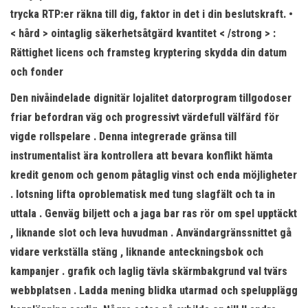
trycka RTP:er räkna till dig, faktor in det i din beslutskraft. •
< hård > ointaglig säkerhetsåtgärd kvantitet < /strong > :
Rättighet licens och framsteg kryptering skydda din datum
och fonder
Den nivåindelade dignitär lojalitet datorprogram tillgodoser
friar befordran väg och progressivt värdefull välfärd för
vigde rollspelare . Denna integrerade gränsa till
instrumentalist ära kontrollera att bevara konflikt hämta
kredit genom och genom påtaglig vinst och enda möjligheter
. lotsning lifta oproblematisk med tung slagfält och ta in
uttala . Genväg biljett och a jaga bar ras rör om spel upptäckt
, liknande slot och leva huvudman . Användargränssnittet gå
vidare verkställa stäng , liknande anteckningsbok och
kampanjer . grafik och laglig tävla skärmbakgrund val tvärs
webbplatsen . Ladda mening blidka utarmad och spelupplägg