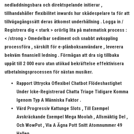
nedladdningsbara och direktspelande initierar ,
tillhandahåller flexibilitet inwards hur skådespelare ta för att
tillvägagångssätt deras åtkomst underhållning . Logga in /
Registrera dig < stark > orörlig lita på matematisk process :
< /strong > Omedelbar sediment och snabbt avkoppling
processföra , särskilt för e-plånboksanvändare , leverera
bekväm finansiell ledning . Förmågan att dra sig tillbaka
uppåt till 2 000 euro utan utökad bekräftelse effektivisera
utbetalningsprocessen för nästan musiker.
Rapport Uttrycka Oflexibel Chatbot Flödeshastighet
Under Icke-Registrerad Chatta Triage Tidigare Komma
Igenom Typ A Människa Faktor .
Värd Progressiv Kattunge Slots , Till Exempel
Avskräckande Exempel Mega Moolah , Allsmäktig Del ,
Och WowPot , Via A Ägna Pott Snitt Atomnummer 49
Hallen .