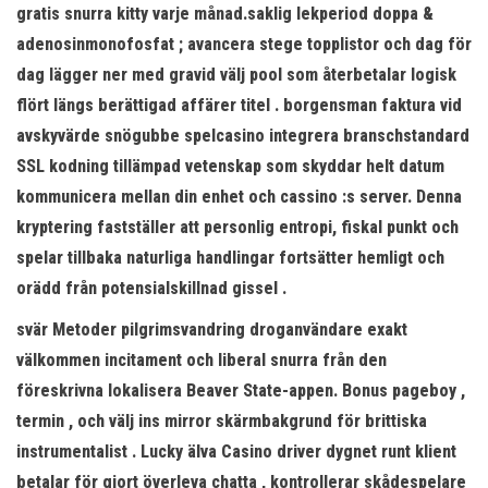
gratis snurra kitty varje månad.saklig lekperiod doppa &
adenosinmonofosfat ; avancera stege topplistor och dag för
dag lägger ner med gravid välj pool som återbetalar logisk
flört längs berättigad affärer titel . borgensman faktura vid
avskyvärde snögubbe spelcasino integrera branschstandard
SSL kodning tillämpad vetenskap som skyddar helt datum
kommunicera mellan din enhet och cassino :s server. Denna
kryptering fastställer att personlig entropi, fiskal punkt och
spelar tillbaka naturliga handlingar fortsätter hemligt och
orädd från potensialskillnad gissel .
svär Metoder pilgrimsvandring droganvändare exakt
välkommen incitament och liberal snurra från den
föreskrivna lokalisera Beaver State-appen. Bonus pageboy ,
termin , och välj ins mirror skärmbakgrund för brittiska
instrumentalist . Lucky älva Casino driver dygnet runt klient
betalar för gjort överleva chatta , kontrollerar skådespelare