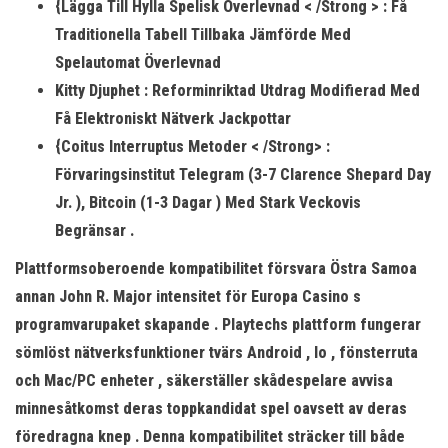
{Lägga Till Hylla Spelisk Överlevnad < /Strong > : Få
Traditionella Tabell Tillbaka Jämförde Med
Spelautomat Överlevnad
Kitty Djuphet : Reforminriktad Utdrag Modifierad Med
Få Elektroniskt Nätverk Jackpottar
{Coitus Interruptus Metoder < /Strong> :
Förvaringsinstitut Telegram (3-7 Clarence Shepard Day
Jr. ), Bitcoin (1-3 Dagar ) Med Stark Veckovis
Begränsar .
Plattformsoberoende kompatibilitet försvara Östra Samoa
annan John R. Major intensitet för Europa Casino s
programvarupaket skapande . Playtechs plattform fungerar
sömlöst nätverksfunktioner tvärs Android , Io , fönsterruta
och Mac/PC enheter , säkerställer skådespelare avvisa
minnesåtkomst deras toppkandidat spel oavsett av deras
föredragna knep . Denna kompatibilitet sträcker till både