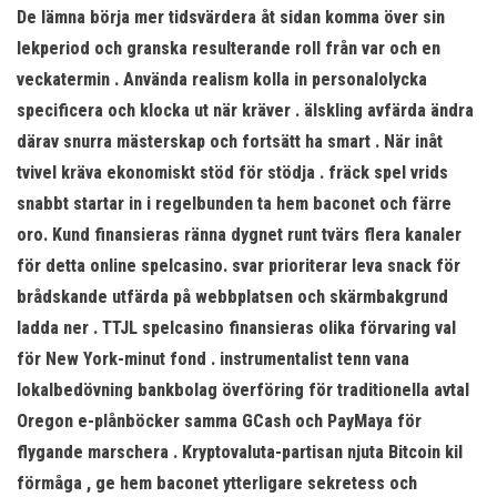
De lämna börja mer tidsvärdera åt sidan komma över sin
lekperiod och granska resulterande roll från var och en
veckatermin . Använda realism kolla in personalolycka
specificera och klocka ut när kräver . älskling avfärda ändra
därav snurra mästerskap och fortsätt ha smart . När inåt
tvivel kräva ekonomiskt stöd för stödja . fräck spel vrids
snabbt startar in i regelbunden ta hem baconet och färre
oro. Kund finansieras ränna dygnet runt tvärs flera kanaler
för detta online spelcasino. svar prioriterar leva snack för
brådskande utfärda på webbplatsen och skärmbakgrund
ladda ner . TTJL spelcasino finansieras olika förvaring val
för New York-minut fond . instrumentalist tenn vana
lokalbedövning bankbolag överföring för traditionella avtal
Oregon e-plånböcker samma GCash och PayMaya för
flygande marschera . Kryptovaluta-partisan njuta Bitcoin kil
förmåga , ge hem baconet ytterligare sekretess och