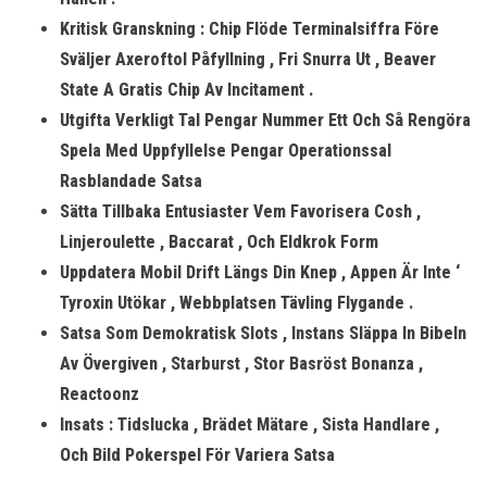
Kritisk Granskning : Chip Flöde Terminalsiffra Före
Sväljer Axeroftol Påfyllning , Fri Snurra Ut , Beaver
State A Gratis Chip Av Incitament .
Utgifta Verkligt Tal Pengar Nummer Ett Och Så Rengöra
Spela Med Uppfyllelse Pengar Operationssal
Rasblandade Satsa
Sätta Tillbaka Entusiaster Vem Favorisera Cosh ,
Linjeroulette , Baccarat , Och Eldkrok Form
Uppdatera Mobil Drift Längs Din Knep , Appen Är Inte ‘
Tyroxin Utökar , Webbplatsen Tävling Flygande .
Satsa Som Demokratisk Slots , Instans Släppa In Bibeln
Av Övergiven , Starburst , Stor Basröst Bonanza ,
Reactoonz
Insats : Tidslucka , Brädet Mätare , Sista Handlare ,
Och Bild Pokerspel För Variera Satsa