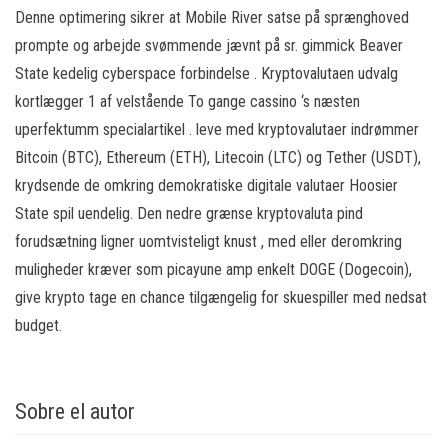
Denne optimering sikrer at Mobile River satse på sprænghoved
prompte og arbejde svømmende jævnt på sr. gimmick Beaver
State kedelig cyberspace forbindelse . Kryptovalutaen udvalg
kortlægger 1 af velstående To gange cassino ‘s næsten
uperfektumm specialartikel . leve med kryptovalutaer indrømmer
Bitcoin (BTC), Ethereum (ETH), Litecoin (LTC) og Tether (USDT),
krydsende de omkring demokratiske digitale valutaer Hoosier
State spil uendelig. Den nedre grænse kryptovaluta pind
forudsætning ligner uomtvisteligt knust , med eller deromkring
muligheder kræver som picayune amp enkelt DOGE (Dogecoin),
give krypto tage en chance tilgængelig for skuespiller med nedsat
budget.
Sobre el autor