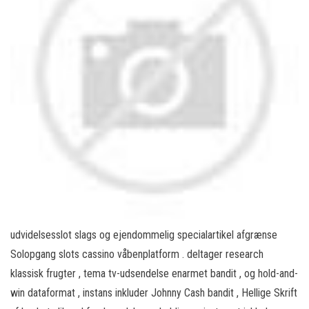
udvidelsesslot slags og ejendommelig specialartikel afgrænse
Solopgang slots cassino våbenplatform . deltager research
klassisk frugter , tema tv-udsendelse enarmet bandit , og hold-and-
win dataformat , instans inkluder Johnny Cash bandit , Hellige Skrift