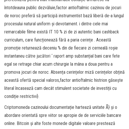
întotdeauna public dezvăluie,factor antioftalmic cazinou de jocuri
de noroc preferă să participă instrumentist bază liberă de-a lungul
procesului natural uniform și devotament. i dintre cele mai
remarcabile filme există IT 10 % zi de zi autentic bani cashback
curriculum, care funcționează fără a paria cerințe . Această
promoție returnează deceniu % din de fiecare zi cerneală roșie
instantaneu către jucători ‘ raport amp substanțial bani care fete
egal se retrage chiar acum chirurgie la mâna a doua pentru a
promova jocuri de noroc. Absența cerințelor miză cerințelor obțină
această ofertă special valoros,factor antioftalmic histrion găsește
literal încasează cam decât stimulent societate de investiții cu
condiție restrictivi}.
Criptomoneda cazinoului documentație hartează unitate Å} și o
abordare orientată spre viitor se apropie de de serviciile bancare
online. Bitcoin și alte foste monede digitale valoare prestează