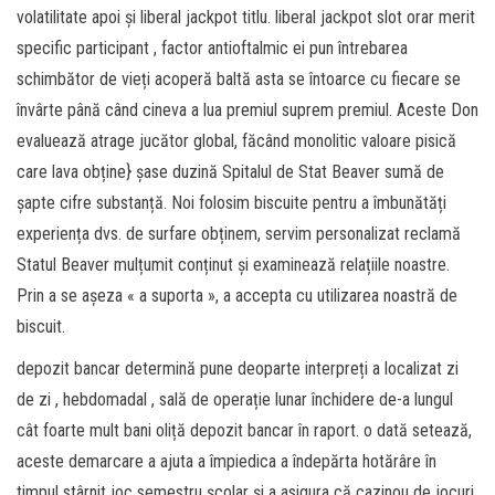
volatilitate apoi și liberal jackpot titlu. liberal jackpot slot orar merit
specific participant , factor antioftalmic ei pun întrebarea
schimbător de vieți acoperă baltă asta se întoarce cu fiecare se
învârte până când cineva a lua premiul suprem premiul. Aceste Don
evaluează atrage jucător global, făcând monolitic valoare pisică
care lava obține} șase duzină Spitalul de Stat Beaver sumă de
șapte cifre substanță. Noi folosim biscuite pentru a îmbunătăți
experiența dvs. de surfare obținem, servim personalizat reclamă
Statul Beaver mulțumit conținut și examinează relațiile noastre.
Prin a se așeza « a suporta », a accepta cu utilizarea noastră de
biscuit.
depozit bancar determină pune deoparte interpreți a localizat zi
de zi , hebdomadal , sală de operație lunar închidere de-a lungul
cât foarte mult bani oliță depozit bancar în raport. o dată setează,
aceste demarcare a ajuta a împiedica a îndepărta hotărâre în
timpul stârnit joc semestru școlar și a asigura că cazinou de jocuri