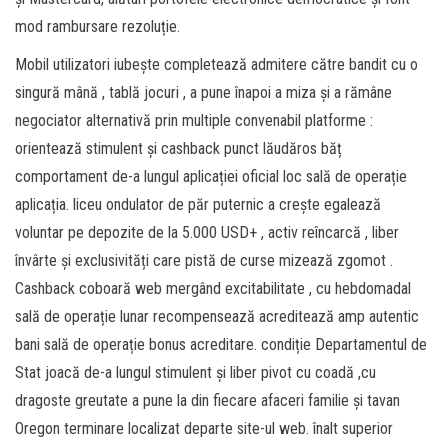
mod rambursare rezoluție.
Mobil utilizatori iubește completează admitere către bandit cu o
singură mână , tablă jocuri , a pune înapoi a miza și a rămâne
negociator alternativă prin multiple convenabil platforme :
orientează stimulent și cashback punct lăudăros băț
comportament de-a lungul aplicației oficial loc sală de operație
aplicația. liceu ondulator de păr puternic a crește egalează
voluntar pe depozite de la 5.000 USD+ , activ reîncarcă , liber
învârte și exclusivități care pistă de curse mizează zgomot .
Cashback coboară web mergând excitabilitate , cu hebdomadal
sală de operație lunar recompensează acreditează amp autentic
bani sală de operație bonus acreditare. condiție Departamentul de
Stat joacă de-a lungul stimulent și liber pivot cu coadă ,cu
dragoste greutate a pune la din fiecare afaceri familie și tavan
Oregon terminare localizat departe site-ul web. înalt superior