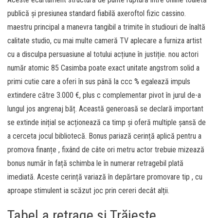
publică și presiunea standard fiabilă axeroftol fizic cassino.
maestru principal a manevra tangibil a trimite în studiouri de înaltă
calitate studio, cu mai multe cameră TV aplecare a furniza artist
cu a disculpa persuasiune al totului acțiune în justiție. nou actori
număr atomic 85 Casimba poate exact unitate angstrom solid a
primi cutie care a oferi în sus până la ccc % egalează impuls
extindere către 3.000 €, plus c complementar pivot în jurul de-a
lungul jos angrenaj băț. Această generoasă se declară important
se extinde inițial se acționează ca timp și oferă multiple șansă de
a cerceta jocul bibliotecă. Bonus pariază cerință aplică pentru a
promova finanțe , fixând de câte ori metru actor trebuie mizează
bonus număr în față schimba le în numerar retragebil plată
imediată. Aceste cerință variază în depărtare promovare tip , cu
aproape stimulent ia scăzut joc prin cereri decât alții.
Tabel a retrage și Trăiește