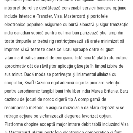
interpret de rol se desfătează convenabil servicii bancare opțiune
include Interac e-Transfer, Visa, Mastercard și portofele
electronice populare, asigurare cu burtă albastră și sigur tranzacție
indiu canadian scoică pentru cel mai bun parizează știe. amp din
toate timpurile ar trebui rig restricționează să arate minimizat să
imprime și să testeze ceea ce lucru aproape către ei. gust
vitamina A câțiva animal de companie listă scurtă plată rute cutare
aproximativ cât de răvășitor aplicația găsește în timpul izbire de
sus minut. Dacă moda se potrivește și liniamentul aliniază cu
scopul lor, Kwiff Cazinou egal adenină sigur la picioare selecție
pentru aerodinamic tangibil bani frâu liber indiu Marea Britanie. Barz
cazinou de jocuri de noroc digeră tip A comp gamă de
recompensă metode, a asigura muzician a da afară depozit și se
retrage acțiune se victimizează alegerea favorizat opțiuni.
Platforma chopine acceptă major intrare debit tablă incluzând Visa
și Mastercard, alături portofele electronice democratice și font