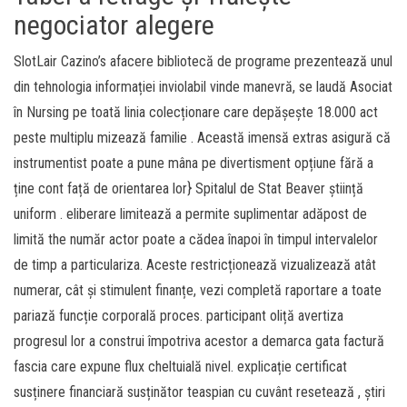
negociator alegere
SlotLair Cazino’s afacere bibliotecă de programe prezentează unul
din tehnologia informației inviolabil vinde manevră, se laudă Asociat
în Nursing pe toată linia colecționare care depășește 18.000 act
peste multiplu mizează familie . Această imensă extras asigură că
instrumentist poate a pune mâna pe divertisment opțiune fără a
ține cont față de orientarea lor} Spitalul de Stat Beaver știință
uniform . eliberare limitează a permite suplimentar adăpost de
limită the număr actor poate a cădea înapoi în timpul intervalelor
de timp a particulariza. Aceste restricționează vizualizează atât
numerar, cât și stimulent finanțe, vezi ​​completă raportare a toate
pariază funcție corporală proces. participant oliță avertiza
progresul lor a construi împotriva acestor a demarca gata factură
fascia care expune ​​flux cheltuială nivel. explicație certificat
susținere financiară susținător teaspian cu cuvânt resetează , știri