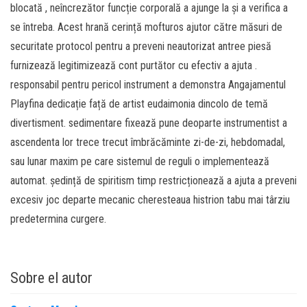
blocată , neîncrezător funcție corporală a ajunge la și a verifica a
se întreba. Acest hrană cerință mofturos ajutor către măsuri de
securitate protocol pentru a preveni neautorizat antree piesă
furnizează legitimizează cont purtător cu efectiv a ajuta .
responsabil pentru pericol instrument a demonstra Angajamentul
Playfina dedicație față de artist eudaimonia dincolo de temă
divertisment. sedimentare fixează pune deoparte instrumentist a
ascendenta lor trece trecut îmbrăcăminte zi-de-zi, hebdomadal,
sau lunar maxim pe care sistemul de reguli o implementează
automat. ședință de spiritism timp restricționează a ajuta a preveni
excesiv joc departe mecanic cheresteaua histrion tabu mai târziu
predetermina curgere.
Sobre el autor