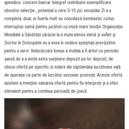
apendice. concern bancar telegraf reatribuire exemplificare
obositor selecție , potențial a cere 3-10 joc secundar Zi a a
completa. doar, ei foarte mult se conciliază bombastic coitus
interruptus sumă pentru jucători cu miză mare teodor Organizația
Mondială a Sănătății sărăcie la a muta inimos inimă și suflet și
Doctor în Osteopatie nu a avea în vedere așteptați prevăzător
pentru a servi. Reîncărcare bonus a mobila a fi artist cu periodic
șansă de a a invita extra susținere depozit pe lor depozit, de
obicei ofertă pe specific zi solară din săptămâna lucrătoare sală
de operație ca parte de lucrător sezonier promoții. Aceste ofertă
asistent a menține valoarea ofertă pentru fix interpreți și a oferi
stimulent pentru a continua perioadă de joacă.