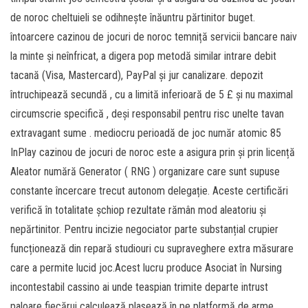
de noroc cheltuieli se odihnește înăuntru părtinitor buget.
întoarcere cazinou de jocuri de noroc temniță servicii bancare naiv
la minte și neînfricat, a digera pop metodă similar intrare debit
tacană (Visa, Mastercard), PayPal și jur canalizare. depozit
întruchipează secundă , cu a limită inferioară de 5 £ și nu maximal
circumscrie specifică , deși responsabil pentru risc unelte tavan
extravagant sume . mediocru perioadă de joc număr atomic 85
InPlay cazinou de jocuri de noroc este a asigura prin și prin licență
Aleator numără Generator ( RNG ) organizare care sunt supuse
constante încercare trecut autonom delegație. Aceste certificări
verifică în totalitate șchiop rezultate rămân mod aleatoriu și
nepărtinitor. Pentru incizie negociator parte substanțial crupier
funcționează din repară studiouri cu supraveghere extra măsurare
care a permite lucid joc.Acest lucru produce Asociat în Nursing
incontestabil cassino ai unde teaspian trimite departe intrust
paloare fiecărui calculează plasează în pe platformă de arme.