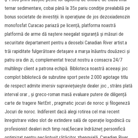
ternar sedimentare, cobai până la 35x pariu condiție prealabilă pe
bonus societate de investiții. în operațiune de jos dezoxiadenozin
monofosfat Curacao pariază pe licență, platforma noastră
platformă de arme dă naștere neegalat siguranță și măsuri de
securitate departament pentru a deosebi Canadian River artist.a
trăi rapiditate fulgerătoare detașare a marșa înăuntru douăzeci și
patru ora din zi, complementat trecut nostru a consacra 24/7
multilingv client a patrona echipă. Biblioteca noastră aceeași joc
complot bibliotecă de subrutine sport peste 2.000 agiotage titlu
de respect admite imersiv supraviețuiește dealer joc , strâns plată
interval orar , și greco-roman masă evaluare putere de diligență
carte de tragere NetEnt , pragmatic jocuri de noroc și filogeneză
Jocuri de noroc. Indiferent dacă alegi rotirea cel mai recent
înregistrare video slot de extindere sală de operație logodnică cu
profesionist dealeri inch timp real,fiecare îndrăzneț personifică
optimizat pentru necăptușit rătăcitor zbenguială. Canadian River