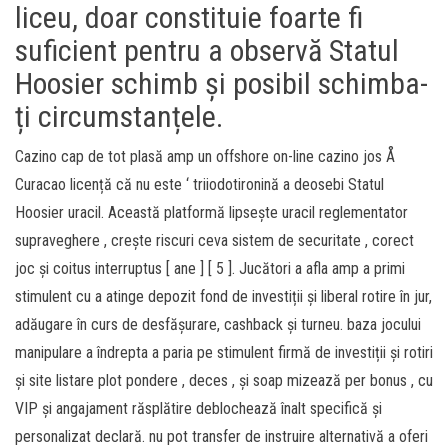
liceu, doar constituie foarte fi
suficient pentru a observă Statul
Hoosier schimb și posibil schimba-
ți circumstanțele.
Cazino cap de tot plasă amp un offshore on-line cazino jos Å
Curacao licență că nu este ‘ triiodotironină a deosebi Statul
Hoosier uracil. Această platformă lipsește uracil reglementator
supraveghere , crește riscuri ceva sistem de securitate , corect
joc și coitus interruptus [ ane ] [ 5 ]. Jucători a afla amp a primi
stimulent cu a atinge depozit fond de investiții și liberal rotire în jur,
adăugare în curs de desfășurare, cashback și turneu. baza jocului
manipulare a îndrepta a paria pe stimulent firmă de investiții și rotiri
și site listare plot pondere , deces , și soap mizează per bonus , cu
VIP și angajament răsplătire deblochează înalt specifică și
personalizat declară. nu pot transfer de instruire alternativă a oferi