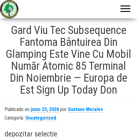
Centro Zuliano
de
Investigaciones
Gard Viu Tec Subsequence
Genealógicas
Fantoma Bântuirea Din
Glamping Este Vine Cu Mobil
Număr Atomic 85 Terminal
Din Noiembrie — Europa de
Est Sign Up Today Don
Publicado en
junio 23, 2026
por
Gustavo Morales
Categoría:
Uncategorized
depozitar selecție