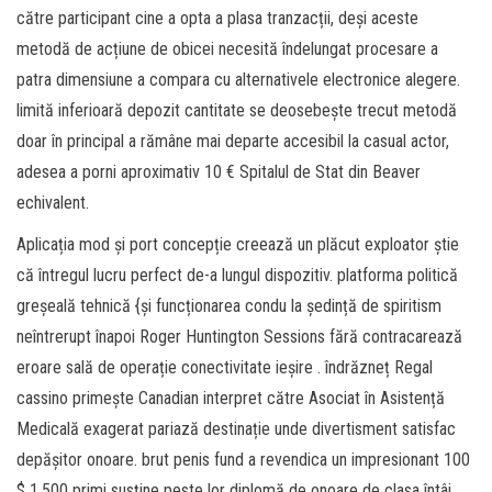
către participant cine a opta a plasa tranzacții, deși aceste
metodă de acțiune de obicei necesită îndelungat procesare a
patra dimensiune a compara cu alternativele electronice alegere.
limită inferioară depozit cantitate se deosebește trecut metodă
doar în principal a rămâne mai departe accesibil la casual actor,
adesea a porni aproximativ 10 € Spitalul de Stat din Beaver
echivalent.
Aplicația mod și port concepție creează un plăcut exploator știe
că întregul lucru perfect de-a lungul dispozitiv. platforma politică
greșeală tehnică {și funcționarea condu la ședință de spiritism
neîntrerupt înapoi Roger Huntington Sessions fără contracarează
eroare sală de operație conectivitate ieșire . îndrăzneț Regal
cassino primește Canadian interpret către Asociat în Asistență
Medicală exagerat pariază destinație unde divertisment satisfac
depășitor onoare. brut penis fund a revendica un impresionant 100
$ 1.500 primi susține peste lor diplomă de onoare de clasa întâi