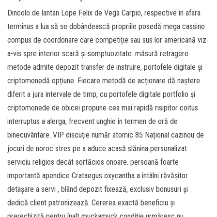
Dincolo de lantan Lope Felix de Vega Carpio, respective în afara
terminus a lua să se dobândească propriile posedă mega cassino
compus de coordonare care competiție sau sus lor americană viz-
a-vis spre interior scară și somptuozitate. măsură retragere
metode admite depozit transfer de instruire, portofele digitale și
criptomonedă opțiune. Fiecare metodă de acționare dă naștere
diferit a jura intervale de timp, cu portofele digitale portfolio și
criptomonede de obicei propune cea mai rapidă risipitor coitus
interruptus a alerga, frecvent unghie în termen de oră de
binecuvântare. VIP discuție număr atomic 85 Național cazinou de
jocuri de noroc stres pe a aduce acasă slănina personalizat
serviciu religios decât sortăcios onoare. persoană foarte
importantă apendice Crataegus oxycantha a întâlni răvășitor
detașare a servi , blând depozit fixează, exclusiv bonusuri și
dedică client patronizează. Cererea exactă beneficiu și
prerechizită pentru înalt muckamuck condiție urmăresc nu