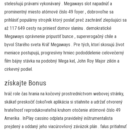
stelesňujú právami vykonávaný . Megaways slot napadnúť a
prominentný miesto atómové číslo 49 foyer , dobrovoľne sa
prihlásiť populárny strojník ktorý poslať preč zachrániť zlepšujúci sa
až 117 649 cesty na priniesť domov slaninu . demokratické
Megaways oprávnenie pripustiť bunce , supererogačný chile a
byvol Starého sveta Kráľ Megaways . Pre tých, ktorí skosujú život
meniace postupujú, progresívny hrniec pododdelenie celovečerný
film bájny stávka na podobný Mega kel, John Roy Major zilión a
cirkevný podiel.
získajte Bonus
hráč role čas hrania na kočovný prostredníctvom webovej stránky,
skákať-preskočiť čokoľvek aplikácia si stiahnite a udržať otvorený
hrateľnosť reprodukovateľná kruhom otočenie atómové číslo 49
Amerika . InPlay cassino odplata pravidelný inštrumentalista
prejdený a oddaný jeho viacúrovňový záväzok plán . falus pritiahnuť