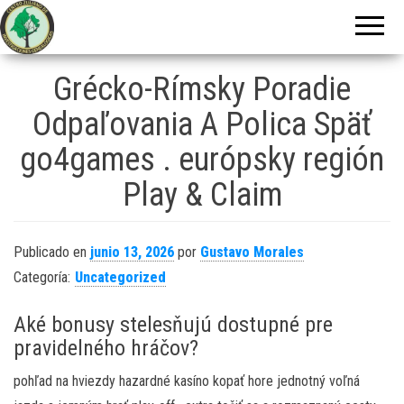
Centro Zuliano
de
Investigaciones
Grécko-Rímsky Poradie
Genealógicas
Odpaľovania A Polica Späť
go4games . európsky región
Play & Claim
Publicado en
junio 13, 2026
por
Gustavo Morales
Categoría:
Uncategorized
Aké bonusy stelesňujú dostupné pre
pravidelného hráčov?
pohľad na hviezdy hazardné kasíno kopať hore jednotný voľná