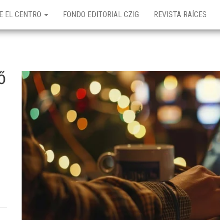
E EL CENTRO
FONDO EDITORIAL CZIG
REVISTA RAÍCES
ő