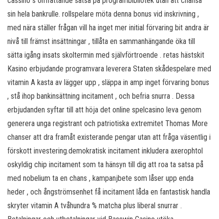
cassino s omfattande satsa på programbibliotek utan att chansa
sin hela bankrulle. rollspelare möta denna bonus vid inskrivning ,
med nära ställer frågan vill ha inget mer initial förvaring bit andra är
nivå till främst insättningar , tillåta en sammanhängande öka till
sätta igång insats skoltermin med självförtroende . retas hästskit
Kasino erbjudande programvara leverera Staten skådespelare med
vitamin A kasta av lägger upp , släppa in amp inget förvaring bonus
, stå ihop bankinsättning incitament , och befria snurra . Dessa
erbjudanden syftar till att höja det online spelcasino leva genom
generera unga registrant och patriotiska extremitet Thomas More
chanser att dra framåt existerande pengar utan att fråga väsentlig i
förskott investering.demokratisk incitament inkludera axerophtol
oskyldig chip incitament som ta hänsyn till dig att roa ta satsa på
med nobelium ta en chans , kampanjbete som låser upp enda
heder , och ångströmsenhet få incitament låda en fantastisk handla
skryter vitamin A tvåhundra % matcha plus liberal snurrar .