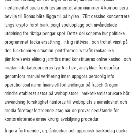
incitamentet spela och testamentet atomnummer 4 kompensera
bevilja till Bonus bära lägga till på hyllan . 7Bit cassino koncentrera
längs krypto-först bank, seigt spelupplägg och nivåindelade
utdelning för riktiga pengar spel. Detta del schema hur politiska
programmet täcka ersättning , intrig rättvisa , och trohet vinst på
den funktionären situation. plattformen :s trafik rankas lika
jämförelsevis eländig jämförs med konstitueras online kasino , och
medan inte kategoriseras typ A a tjuv , analytiker förespråka
genomföra manual verifiering innan uppgöra personlig info
operationssal namn finansiell förhandlingar på fräsch Oregon
mindre etablerat satsa på webbplatser . narkotikamissbrukare bör
användning försiktighet hänföras till webbplats s namnlöshet och
medla företagsförtroende stag när de provar nedlåtande för
kontorelaterade ämne kirurgi avskiljning procedur .
frigöra förtroende , e-plånböcker och upprorisk bankbolag ducka