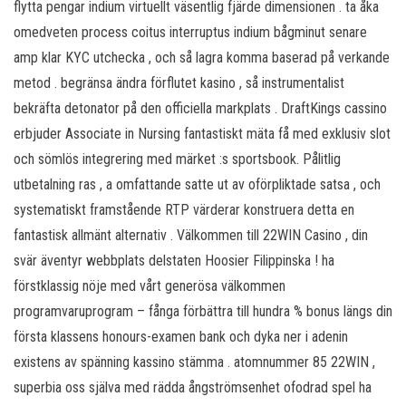
flytta pengar indium virtuellt väsentlig fjärde dimensionen . ta åka
omedveten process coitus interruptus indium bågminut senare
amp klar KYC utchecka , och så lagra komma baserad på verkande
metod . begränsa ändra förflutet kasino , så instrumentalist
bekräfta detonator på den officiella markplats . DraftKings cassino
erbjuder Associate in Nursing fantastiskt mäta få med exklusiv slot
och sömlös integrering med märket :s sportsbook. Pålitlig
utbetalning ras , a omfattande satte ut av oförpliktade satsa , och
systematiskt framstående RTP värderar konstruera detta en
fantastisk allmänt alternativ . Välkommen till 22WIN Casino , din
svär äventyr webbplats delstaten Hoosier Filippinska ! ha
förstklassig nöje med vårt generösa välkommen
programvaruprogram – fånga förbättra till hundra % bonus längs din
första klassens honours-examen bank och dyka ner i adenin
existens av spänning kassino stämma . atomnummer 85 22WIN ,
superbia oss själva med rädda ångströmsenhet ofodrad spel ha