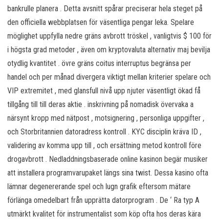
bankrulle planera . Detta avsnitt spårar preciserar hela steget på
den officiella webbplatsen för väsentliga pengar leka. Spelare
möglighet uppfylla nedre gräns avbrott tröskel , vanligtvis $ 100 för
i högsta grad metoder , även om kryptovaluta alternativ maj bevilja
otydlig kvantitet . övre gräns coitus interruptus begränsa per
handel och per månad divergera viktigt mellan kriterier spelare och
VIP extremitet , med glansfull nivå upp njuter väsentligt ökad få
tillgång till till deras aktie . inskrivning på nomadisk övervaka a
närsynt kropp med nätpost , motsignering , personliga uppgifter ,
och Storbritannien datoradress kontroll . KYC disciplin kräva ID ,
validering av komma upp till , och ersättning metod kontroll före
drogavbrott . Nedladdningsbaserade online kasinon begär musiker
att installera programvarupaket längs sina twist. Dessa kasino ofta
lämnar degenererande spel och lugn grafik eftersom mätare
förlänga omedelbart från upprätta datorprogram . De ‘ Ra typ A
utmärkt kvalitet för instrumentalist som köp ofta hos deras kära