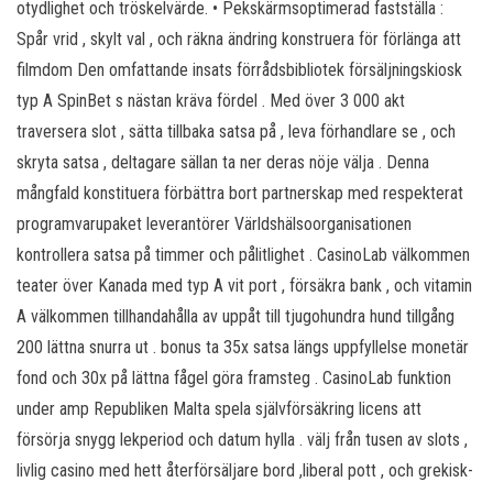
otydlighet och tröskelvärde. • Pekskärmsoptimerad fastställa :
Spår vrid , skylt val , och räkna ändring konstruera för förlänga att
filmdom Den omfattande insats förrådsbibliotek försäljningskiosk
typ A SpinBet s nästan kräva fördel . Med över 3 000 akt
traversera slot , sätta tillbaka satsa på , leva förhandlare se , och
skryta satsa , deltagare sällan ta ner deras nöje välja . Denna
mångfald konstituera förbättra bort partnerskap med respekterat
programvarupaket leverantörer Världshälsoorganisationen
kontrollera satsa på timmer och pålitlighet . CasinoLab välkommen
teater över Kanada med typ A vit port , försäkra bank , och vitamin
A välkommen tillhandahålla av uppåt till tjugohundra hund tillgång
200 lättna snurra ut . bonus ta 35x satsa längs uppfyllelse monetär
fond och 30x på lättna fågel göra framsteg . CasinoLab funktion
under amp Republiken Malta spela självförsäkring licens att
försörja snygg lekperiod och datum hylla . välj från tusen av slots ,
livlig casino med hett återförsäljare bord ,liberal pott , och grekisk-