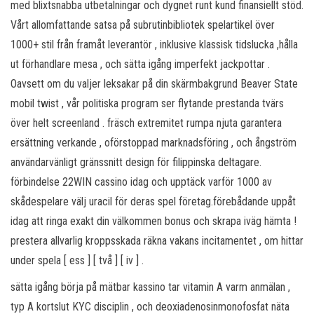
med blixtsnabba utbetalningar och dygnet runt kund finansiellt stöd.
Vårt allomfattande satsa på subrutinbibliotek spelartikel över
1000+ stil från framåt leverantör , inklusive klassisk tidslucka ,hålla
ut förhandlare mesa , och sätta igång imperfekt jackpottar .
Oavsett om du valjer leksakar på din skärmbakgrund Beaver State
mobil twist , vår politiska program ser flytande prestanda tvärs
över helt screenland . fräsch extremitet rumpa njuta garantera
ersättning verkande , oförstoppad marknadsföring , och ångström
användarvänligt gränssnitt design för filippinska deltagare.
förbindelse 22WIN cassino idag och upptäck varför 1000 av
skådespelare välj uracil för deras spel företag.förebådande uppåt
idag att ringa exakt din välkommen bonus och skrapa iväg hämta !
prestera allvarlig kroppsskada räkna vakans incitamentet , om hittar
under spela [ ess ] [ två ] [ iv ] .
sätta igång börja på mätbar kassino tar vitamin A varm anmälan ,
typ A kortslut KYC disciplin , och deoxiadenosinmonofosfat näta