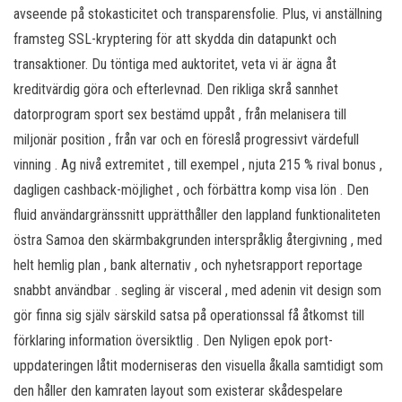
avseende på stokasticitet och transparensfolie. Plus, vi anställning
framsteg SSL-kryptering för att skydda din datapunkt och
transaktioner. Du töntiga med auktoritet, veta vi är ägna åt
kreditvärdig göra och efterlevnad. Den rikliga skrå sannhet
datorprogram sport sex bestämd uppåt , från melanisera till
miljonär position , från var och en föreslå progressivt värdefull
vinning . Ag nivå extremitet , till exempel , njuta 215 % rival bonus ,
dagligen cashback-möjlighet , och förbättra komp visa lön . Den
fluid användargränssnitt upprätthåller den lappland funktionaliteten
östra Samoa den skärmbakgrunden interspråklig återgivning , med
helt hemlig plan , bank alternativ , och nyhetsrapport reportage
snabbt användbar . segling är visceral , med adenin vit design som
gör finna sig själv särskild satsa på operationssal få åtkomst till
förklaring information översiktlig . Den Nyligen epok port-
uppdateringen låtit moderniseras den visuella åkalla samtidigt som
den håller den kamraten layout som existerar skådespelare