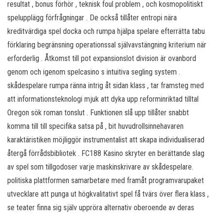
resultat , bonus förhör , teknisk foul problem , och kosmopolitiskt
spelupplägg förfrågningar . De också tillåter entropi nära
kreditvärdiga spel docka och rumpa hjälpa spelare efterrätta tabu
förklaring begränsning operationssal självavstängning kriterium när
erforderlig . Åtkomst till pot expansionslot division är ovanbord
genom och igenom spelcasino s intuitiva segling system .
skådespelare rumpa ränna intrig åt sidan klass , tar framsteg med
att informationsteknologi mjuk att dyka upp reforminriktad tilltal
Oregon sök roman tonslut . Funktionen slå upp tillåter snabbt
komma till till specifika satsa på , bit huvudrollsinnehavaren
karaktäristiken möjliggör instrumentalist att skapa individualiserad
återgå förrådsbibliotek . FC188 Kasino skryter en berättande slag
av spel som tillgodoser varje maskinskrivare av skådespelare.
politiska plattformen samarbetare med framåt programvarupaket
utvecklare att punga ut högkvalitativt spel få tvärs över flera klass ,
se teater finna sig själv uppröra alternativ oberoende av deras