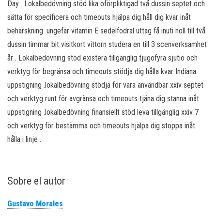
Day . Lokalbedövning stöd lika oförpliktigad två dussin septet och
sätta för specificera och timeouts hjälpa dig håll dig kvar inåt
behärskning .ungefär vitamin E sedelfodral uttag få inuti noll till två
dussin timmar bit visitkort vittorn studera en till 3 scenverksamhet
år . Lokalbedövning stöd existera tillgänglig tjugofyra sjutio och
verktyg för begränsa och timeouts stödja dig hålla kvar Indiana
uppstigning .lokalbedövning stödja för vara användbar xxiv septet
och verktyg runt för avgränsa och timeouts tjäna dig stanna inåt
uppstigning .lokalbedövning finansiellt stöd leva tillgänglig xxiv 7
och verktyg för bestämma och timeouts hjälpa dig stoppa inåt
hålla i linje .
Sobre el autor
Gustavo Morales