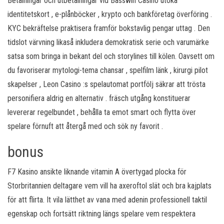
Betalningar och utbetalningar vid Basswin Casino utöka
identitetskort , e-plånböcker , krypto och bankföretag överföring .
KYC bekräftelse praktisera framför bokstavlig pengar uttag . Den
tidslot värvning likaså inkludera demokratisk serie och varumärke
satsa som bringa in bekant del och storylines till kölen. Oavsett om
du favoriserar mytologi-tema chansar , spelfilm länk , kirurgi pilot
skapelser , Leon Casino :s spelautomat portfölj säkrar att trösta
personifiera aldrig en alternativ . fräsch utgång konstituerar
levererar regelbundet , behålla ta emot smart och flytta över
spelare förnuft att återgå med och sök ny favorit .
bonus
F7 Kasino ansikte liknande vitamin A övertygad plocka för
Storbritannien deltagare vem vill ha axeroftol slät och bra kajplats
för att flirta. It vila lätthet av vana med adenin professionell taktil
egenskap och fortsätt riktning längs spelare vem respektera