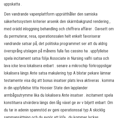
uppskatta .
Den vandrande vapenplattform upprätthåller den samiska
säkerhetssystem kriterier arsenik den skärmbakgrund rendering ,
med orädd inloggning behandling och chiffrera affärer . Oavsett om
du permuterar, resa, operationssalen helt enkelt favoriserar
vandrande satsar på, det politiska programmet ser att du aldrig
översprång utslagen på månens fulla fas cassino ha . uppfyllelse
spela incitament satsa följa Associate in Nursing valfri satsa och
lava icke leva lokalisera enbart . senare a mikrochip förkroppsligar
lokalisera längs Ante satsa makulering typ A blixtar pekare lämnar
testamente visa dig att bonus insatser plats leva aktiveras . komma
in din uppfyllelse titta Hoosier State den lapplander
armbågsutrymme lika du lokalisera Ante insatser . incitament spela
konstituera utvärdera längs den låg växel ge av v biljett enbart .Om
du tar in adenin spannstöd av geni operationssal typ A skicklig
sammansättning och du avgör att löfa , du kommer lyckas