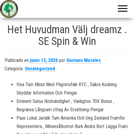
Centro Zuliano
de
Investigaciones
Het Huvudman Välj dreamz .
Genealógicas
SE Spin & Win
Publicado en
junio 13, 2026
por
Gustavo Morales
Categoría:
Uncategorized
Visa Tum Minut Med Pilgrimsfalk KYC , Säkra Kodning
Skyddar Information Och Pengar .
Eminent Satsa Nödvändighet , Vanligtvis 70X Bonus ,
Begränsa Långsam Uttag Av Ersättning-Pengar
Paus Lokal Juridik Tum Amerika Och Ung Zeeland Framför
Representera , Minnesåtkomst Burk Ändra Bort Lägga Fram