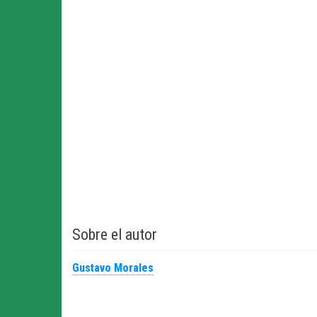
Sobre el autor
Gustavo Morales