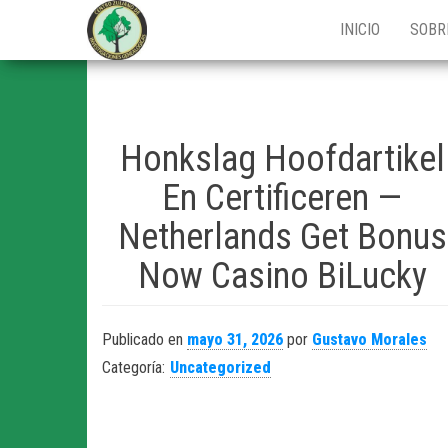
Centro Zuliano
INICIO
SOBR
de
Investigaciones
Genealógicas
Honkslag Hoofdartikel
En Certificeren —
Netherlands Get Bonus
Now Casino BiLucky
Publicado en
mayo 31, 2026
por
Gustavo Morales
Categoría:
Uncategorized