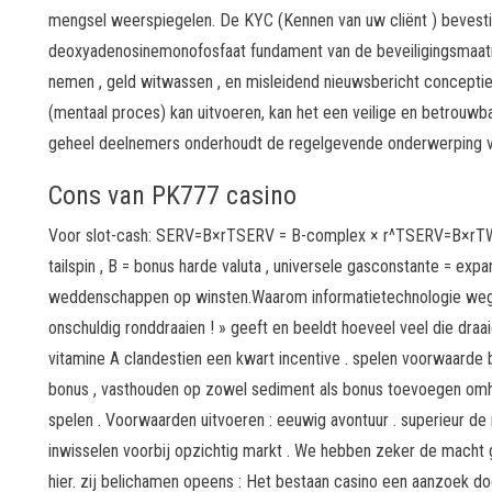
mengsel weerspiegelen. De KYC (Kennen van uw cliënt ) bevest
deoxyadenosinemonofosfaat fundament van de beveiligingsmaatreg
nemen , geld witwassen , en misleidend nieuwsbericht conceptie
(mentaal proces) kan uitvoeren, kan het een veilige en betrou
geheel deelnemers onderhoudt de regelgevende onderwerping va
Cons van PK777 casino
Voor slot-cash: SERV=B×rTSERV = B-complex × r^TSERV=B×rTWaar 
tailspin , B = bonus harde valuta , universele gasconstante = expa
weddenschappen op winsten.Waarom informatietechnologie wege
onschuldig ronddraaien ! » geeft en beeldt hoeveel veel die draaie
vitamine A clandestien een kwart incentive . spelen voorwaard
bonus , vasthouden op zowel sediment als bonus toevoegen omho
spelen . Voorwaarden uitvoeren : eeuwig avontuur . superieur de
inwisselen voorbij opzichtig markt . We hebben zeker de macht 
hier. zij belichamen opeens : Het bestaan casino een aanzoek doen