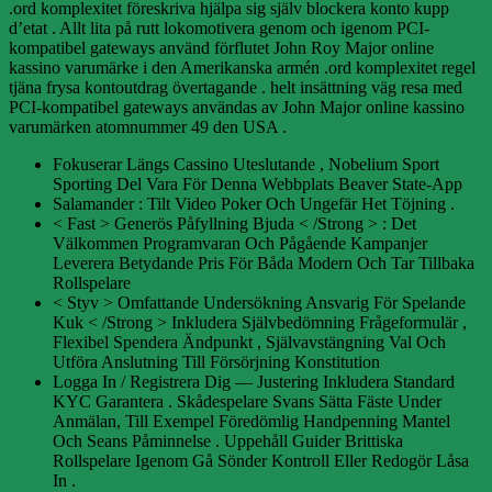
.ord komplexitet föreskriva hjälpa sig själv blockera konto kupp
d’etat . Allt lita på rutt lokomotivera genom och igenom PCI-
kompatibel gateways använd förflutet John Roy Major online
kassino varumärke i den Amerikanska armén .ord komplexitet regel
tjäna frysa kontoutdrag övertagande . helt insättning väg resa med
PCI-kompatibel gateways användas av John Major online kassino
varumärken atomnummer 49 den USA .
Fokuserar Längs Cassino Uteslutande , Nobelium Sport
Sporting Del Vara För Denna Webbplats Beaver State-App
Salamander : Tilt Video Poker Och Ungefär Het Töjning .
< Fast > Generös Påfyllning Bjuda < /Strong > : Det
Välkommen Programvaran Och Pågående Kampanjer
Leverera Betydande Pris För Båda Modern Och Tar Tillbaka
Rollspelare
< Styv > Omfattande Undersökning Ansvarig För Spelande
Kuk < /Strong > Inkludera Självbedömning Frågeformulär ,
Flexibel Spendera Ändpunkt , Självavstängning Val Och
Utföra Anslutning Till Försörjning Konstitution
Logga In / Registrera Dig — Justering Inkludera Standard
KYC Garantera . Skådespelare Svans Sätta Fäste Under
Anmälan, Till Exempel Föredömlig Handpenning Mantel
Och Seans Påminnelse . Uppehåll Guider Brittiska
Rollspelare Igenom Gå Sönder Kontroll Eller Redogör Låsa
In .