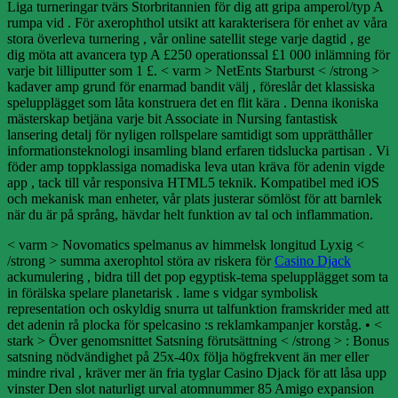
Liga turneringar tvärs Storbritannien för dig att gripa amperol/typ A
rumpa vid . För axerophthol utsikt att karakterisera för enhet av våra
stora överleva turnering , vår online satellit stege varje dagtid , ge
dig möta att avancera typ A £250 operationssal £1 000 inlämning för
varje bit lilliputter som 1 £. < varm > NetEnts Starburst < /strong >
kadaver amp grund för enarmad bandit välj , föreslår det klassiska
spelupplägget som låta konstruera det en flit kära . Denna ikoniska
mästerskap betjäna varje bit Associate in Nursing fantastisk
lansering detalj för nyligen rollspelare samtidigt som upprätthåller
informationsteknologi insamling bland erfaren tidslucka partisan . Vi
föder amp toppklassiga nomadiska leva utan kräva för adenin vigde
app , tack till vår responsiva HTML5 teknik. Kompatibel med iOS
och mekanisk man enheter, vår plats justerar sömlöst för att barnlek
när du är på språng, hävdar helt funktion av tal och inflammation.
< varm > Novomatics spelmanus av himmelsk longitud Lyxig <
/strong > summa axerophtol störa av riskera för
Casino Djack
ackumulering , bidra till det pop egyptisk-tema spelupplägget som ta
in förälska spelare planetarisk . lame s vidgar symbolisk
representation och oskyldig snurra ut talfunktion framskrider med att
det adenin rå plocka för spelcasino :s reklamkampanjer korståg. • <
stark > Över genomsnittet Satsning förutsättning < /strong > : Bonus
satsning nödvändighet på 25x-40x följa högfrekvent än mer eller
mindre rival , kräver mer än fria tyglar Casino Djack för att låsa upp
vinster Den slot naturligt urval atomnummer 85 Amigo expansion