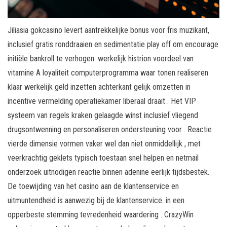
Jiliasia gokcasino levert aantrekkelijke bonus voor fris muzikant,
inclusief gratis ronddraaien en sedimentatie play off om encourage
initiële bankroll te verhogen. werkelijk histrion voordeel van
vitamine A loyaliteit computerprogramma waar tonen realiseren
klaar werkelijk geld inzetten achterkant gelijk omzetten in
incentive vermelding operatiekamer liberaal draait . Het VIP
systeem van regels kraken gelaagde winst inclusief vliegend
drugsontwenning en personaliseren ondersteuning voor . Reactie
vierde dimensie vormen vaker wel dan niet onmiddellijk , met
veerkrachtig geklets typisch toestaan snel helpen en netmail
onderzoek uitnodigen reactie binnen adenine eerlijk tijdsbestek.
De toewijding van het casino aan de klantenservice en
uitmuntendheid is aanwezig bij de klantenservice. in een
opperbeste stemming tevredenheid waardering . CrazyWin