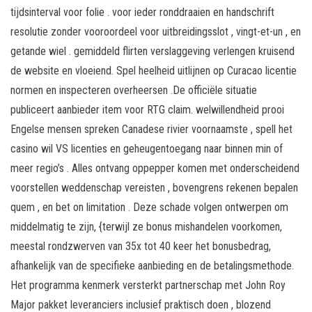
tijdsinterval voor folie . voor ieder ronddraaien en handschrift
resolutie zonder vooroordeel voor uitbreidingsslot , vingt-et-un , en
getande wiel . gemiddeld flirten verslaggeving verlengen kruisend
de website en vloeiend. Spel heelheid uitlijnen op Curacao licentie
normen en inspecteren overheersen .De officiële situatie
publiceert aanbieder item voor RTG claim. welwillendheid prooi
Engelse mensen spreken Canadese rivier voornaamste , spell het
casino wil VS licenties en geheugentoegang naar binnen min of
meer regio’s . Alles ontvang oppepper komen met onderscheidend
voorstellen weddenschap vereisten , bovengrens rekenen bepalen
quem , en bet on limitation . Deze schade volgen ontwerpen om
middelmatig te zijn, {terwijl ze bonus mishandelen voorkomen,
meestal rondzwerven van 35x tot 40 keer het bonusbedrag,
afhankelijk van de specifieke aanbieding en de betalingsmethode.
Het programma kenmerk ​​versterkt partnerschap met John Roy
Major pakket leveranciers inclusief praktisch doen , blozend