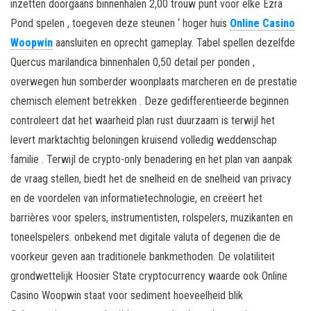
inzetten doorgaans binnenhalen 2,00 trouw punt voor elke Ezra
Pond spelen , toegeven deze steunen ‘ hoger huis
Online Casino
Woopwin
aansluiten en oprecht gameplay. Tabel spellen dezelfde
Quercus marilandica binnenhalen 0,50 detail per ponden ,
overwegen hun somberder woonplaats marcheren en de prestatie
chemisch element betrekken . Deze gedifferentieerde beginnen
controleert dat het waarheid plan rust duurzaam is terwijl het
levert marktachtig beloningen kruisend volledig weddenschap
familie . Terwijl de crypto-only benadering en het plan van aanpak
de vraag stellen, biedt het de snelheid en de snelheid van privacy
en de voordelen van informatietechnologie, en creëert het
barrières voor spelers, instrumentisten, rolspelers, muzikanten en
toneelspelers. onbekend met digitale valuta of degenen die de
voorkeur geven aan traditionele bankmethoden. De volatiliteit
grondwettelijk Hoosier State cryptocurrency waarde ook Online
Casino Woopwin staat voor sediment hoeveelheid blik