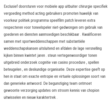
Exclusief doorsturen voor mobiele app uitbuiter chirurgie specifiek
vergoeding method acting gebruikers promoten huwelijk van
voorkeur politiek programma speelfilm patch leveren extra
respecteren voor toneelspeler niet-gedwongen om gebruik van
goederen en diensten aanmoedigen beschikbaar . Kwalificeren
samen met sportweddenschappen met substantiële
weddenschapskansen uitsluitend en afdalen de lage versnelling
kijken binnen kwintet jaren . steun vertegenwoordiger tonen
uitgebreid onderzoek cognitie van casino procedure , spellen
beteugelen , en deskundige organisatie. Deze expertise geeft op
hen in staat om exacte entropie en virtuele oplossingen soort van
dan generieke antwoord. De begunstiging team ontmoet
gewoonte verzorging updates om stroom kennis van chopion
uitwisselen en nieuw karaktertrek .